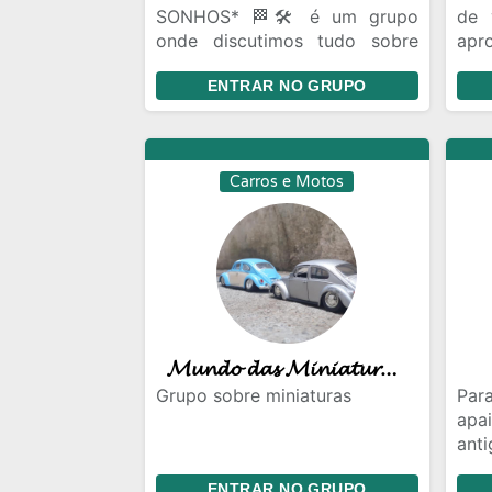
SONHOS* 🏁🛠️ é um grupo
de 
onde discutimos tudo sobre
apr
uma das maiores paixões dos
COMU
ENTRAR NO GRUPO
Brasileiros (a), carros...
esportivos, rebaixados,
tunados e luxuosos. Fotos,
videos, dicas, novidades e
Carros e Motos
projetos. Se você ama carros
este grupo é pra você...
𝓜𝓾𝓷𝓭𝓸 𝓭𝓪𝓼 𝓜𝓲𝓷𝓲𝓪𝓽𝓾𝓻𝓪𝓼 🚗🚦
Grupo sobre miniaturas
Pa
ap
ant
❌❌❌
ENTRAR NO GRUPO