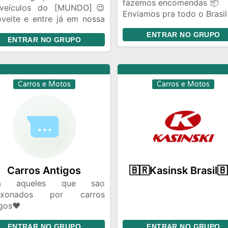
fazemos encomendas 📦
veículos do [MUNDO]😉
Enviamos pra todo o Brasil
oveite e entre já em nossa
Fazemos rifas também
NIDADE!.......
ENTRAR NO GRUPO
miniaturas
ENTRAR NO GRUPO
Carros e Motos
Carros e Motos
Carros Antigos
🇧🇷Kasinsk Brasil🇧
ra aqueles que sao
aixonados por carros
igos❤
Proibido ❌❌❌
ENTRAR NO GRUPO
ENTRAR NO GRUPO