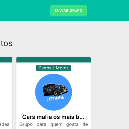
ENVIAR GRUPO
Desenhos
Divulgaçao
tos
es e Series
Frases e Mensagens
Musicas
Namoro
Negocios
s de Emprego
Viagem
Videos
Carros e Motos
Cars mafia os mais baixo🇧🇷
adas
Grupo para quem gosta de