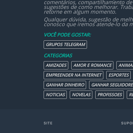
comentários, compartilhamento de 
sugestões de como melhorar. Traba
retorne em algum momento.
Qualquer dúvida, sugestão de melh
conosco que iremos atende-lo da m
VOCÊ PODE GOSTAR:
GRUPOS TELEGRAM
CATEGORIAS
AMIZADES
AMOR E ROMANCE
ANIMA
EMPREENDER NA INTERNET
ESPORTES
GANHAR DINHEIRO
GANHAR SEGUIDORE
NOTICIAS
NOVELAS
PROFISSOES
R
SITE
SUPO