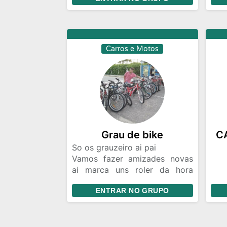
-pr
POR
cas
na H
sem
Carros e Motos
cas
blz
Grau de bike
So os grauzeiro ai pai
Vamos fazer amizades novas
ai marca uns roler da hora
troca videos dar dicas de grau
ENTRAR NO GRUPO
proibido videos de facçoes e
pornografia