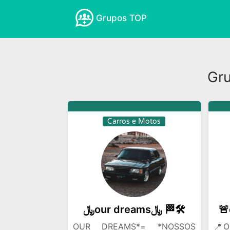
Grupos TOP
Amizades
Amor e Romance
Anima
Empreender na Internet
Esportes
Gr
Ganhar Dinheiro
Ganhar Seguidores
Noticias
Novelas
Profissoes
R
Carros e Motos
﷼our dreams﷼ 🏁🛠️
OUR DREAMS*= *NOSSOS
📍O