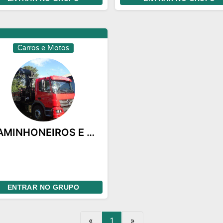
oibido qualquer tipo de
NOGRÁFIA
o contrario sera EXPULSO
ORA...
 brigas e sem desrespeito
Carros e Motos
o contrario sera EXPULSO
CAMINHONEIROS E CIA
ENTRAR NO GRUPO
«
1
»