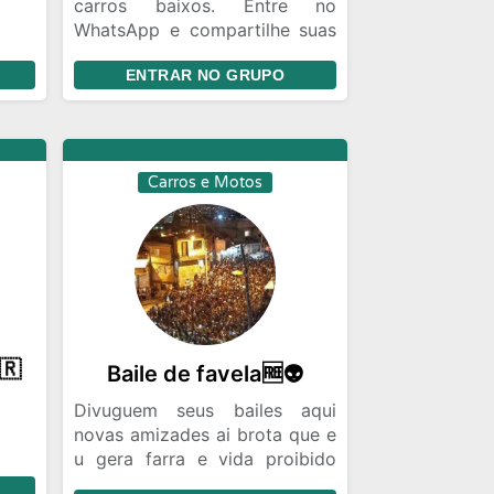
carros baixos. Entre no
WhatsApp e compartilhe suas
 das
fotos de carros antigos e
ENTRAR NO GRUPO
baixos.
Grupo de Carros no WhatsApp
Carros e Motos
🇷
Baile de favela🆓👽
Divuguem seus bailes aqui
novas amizades ai brota que e
u gera farra e vida proibido
videos de facçoes e