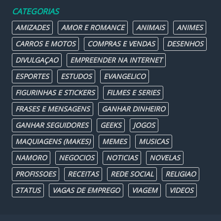
CATEGORIAS
AMIZADES
AMOR E ROMANCE
ANIMAIS
ANIMES
CARROS E MOTOS
COMPRAS E VENDAS
DESENHOS
DIVULGAÇAO
EMPREENDER NA INTERNET
ESPORTES
ESTUDOS
EVANGELICO
FIGURINHAS E STICKERS
FILMES E SERIES
FRASES E MENSAGENS
GANHAR DINHEIRO
GANHAR SEGUIDORES
GEEKS
JOGOS
MAQUIAGENS (MAKES)
MEMES
MUSICAS
NAMORO
NEGOCIOS
NOTICIAS
NOVELAS
PROFISSOES
RECEITAS
REDE SOCIAL
RELIGIAO
STATUS
VAGAS DE EMPREGO
VIAGEM
VIDEOS