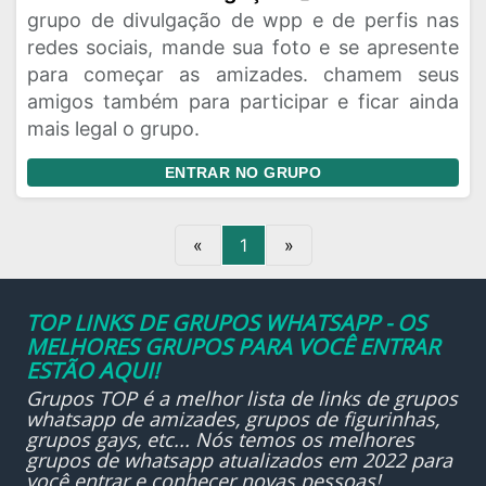
grupo de divulgação de wpp e de perfis nas
Rede Social
Religiao
Status
redes sociais, mande sua foto e se apresente
para começar as amizades. chamem seus
Vagas de Emprego
Viagem
Videos
amigos também para participar e ficar ainda
mais legal o grupo.
ENTRAR NO GRUPO
«
1
»
TOP LINKS DE GRUPOS WHATSAPP - OS
MELHORES GRUPOS PARA VOCÊ ENTRAR
ESTÃO AQUI!
Grupos TOP é a melhor lista de links de grupos
whatsapp de amizades, grupos de figurinhas,
grupos gays, etc... Nós temos os melhores
grupos de whatsapp atualizados em 2022 para
você entrar e conhecer novas pessoas!