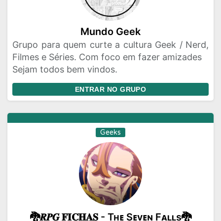
Mundo Geek
Grupo para quem curte a cultura Geek / Nerd,
Filmes e Séries. Com foco em fazer amizades
Sejam todos bem vindos.
ENTRAR NO GRUPO
Geeks
🐉𝑹𝑷𝑮 𝐅𝐈𝐂𝐇𝐀𝐒 - Tʜᴇ Sᴇᴠᴇɴ Fᴀʟʟs🐉