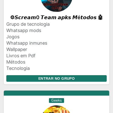
⚙️𝙎𝙘𝙧𝙚𝙖𝙢0 𝙏𝙚𝙖𝙢 𝙖𝙥𝙠𝙨 𝙈é𝙩𝙤𝙙𝙤𝙨 🤖
Grupo de tecnologia
Whatsapp mods
Jogos
Whatsapp inmunes
Wallpaper
Livros em Pdf
Métodos
Tecnologia
ENTRAR NO GRUPO
Geeks