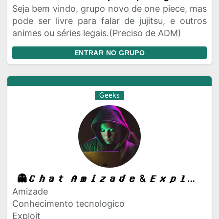
Seja bem vindo, grupo novo de one piece, mas
pode ser livre para falar de jujitsu, e outros
animes ou séries legais.(Preciso de ADM)
ENTRAR NO GRUPO
Geeks
👻𝑪𝒉𝒂𝒕 𝑨𝒎𝒊𝒛𝒂𝒅𝒆 & 𝑬𝒙𝒑𝒍𝒐𝒊𝒕 𝒘𝒉𝒂𝒕𝒔𝒂𝒑𝒑 🫡
Amizade
Conhecimento tecnologico
Exploit