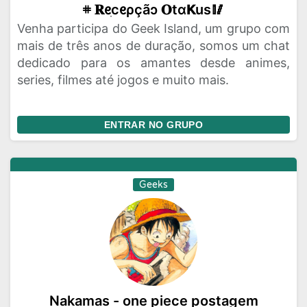
𖥻 𝐑ᧉׅcᧉρçãɔ 𝐎tɑ𝗞us🥢
Venha participa do Geek Island, um grupo com
mais de três anos de duração, somos um chat
dedicado para os amantes desde animes,
series, filmes até jogos e muito mais.
ENTRAR NO GRUPO
Geeks
Nakamas - one piece postagem