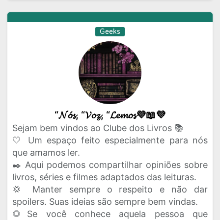
Geeks
“𝓝𝓸́𝓼, “𝓥𝓸𝔃, “𝓛𝓮𝓶𝓸𝓼💜📖💜
Sejam bem vindos ao Clube dos Livros 📚
🤍 Um espaço feito especialmente para nós
que amamos ler.
✒️ Aqui podemos compartilhar opiniões sobre
livros, séries e filmes adaptados das leituras.
💢 Manter sempre o respeito e não dar
spoilers. Suas ideias são sempre bem vindas.
🌻Se você conhece aquela pessoa que