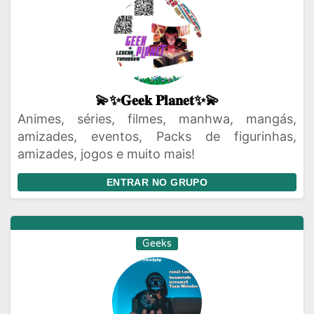
💫✨𝐆𝐞𝐞𝐤 𝐏𝐥𝐚𝐧𝐞𝐭✨💫
Animes, séries, filmes, manhwa, mangás,
amizades, eventos, Packs de figurinhas,
amizades, jogos e muito mais!
ENTRAR NO GRUPO
Geeks