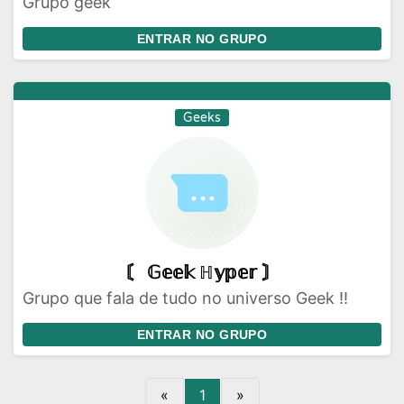
Grupo geek
ENTRAR NO GRUPO
Geeks
〘 𝔾𝕖𝕖𝕜 ℍ𝕪𝕡𝕖𝕣 〙
Grupo que fala de tudo no universo Geek !!
ENTRAR NO GRUPO
«
1
»