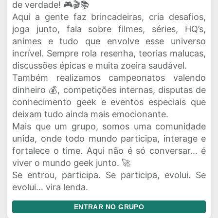
de verdade! 🎮🎬📚
Aqui a gente faz brincadeiras, cria desafios,
Rede Social
Religiao
Status
joga junto, fala sobre filmes, séries, HQ’s,
Vagas de Emprego
Viagem
Videos
animes e tudo que envolve esse universo
incrível. Sempre rola resenha, teorias malucas,
discussões épicas e muita zoeira saudável.
Também realizamos campeonatos valendo
dinheiro 💰, competições internas, disputas de
conhecimento geek e eventos especiais que
deixam tudo ainda mais emocionante.
Mais que um grupo, somos uma comunidade
unida, onde todo mundo participa, interage e
fortalece o time. Aqui não é só conversar… é
viver o mundo geek junto. 🚀
Se entrou, participa. Se participa, evolui. Se
evolui… vira lenda.
ENTRAR NO GRUPO