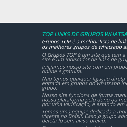
com
pro
gru
rea
crít
con
re
Le
dura
org
TOP LINKS DE GRUPOS WHATSA
part
Grupos TOP é a melhor lista de lin
os melhores grupos de whatsapp at
No L
O
Grupos TOP
é um site que tem a 
o 
site é um indexador de links de gr
con
Iniciamos nosso site com um propó
em d
online e gratuita.
Não temos qualquer ligação direta
entrada em grupos do whatsapp in
grupo.
Nosso site funciona de forma manu
nossa plataforma pelo dono ou mem
por uma verificação, e estando em 
Temos uma equipe dedicada a monit
vigente no Brasil. Caso o grupo ad
deleta-lo sem aviso prévio.