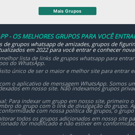
que compartilha seus valor
 debates e análises em
blemas. Elas podem ser
objetivos.
po, estimulando a visão
lizadas em diferentes
Mais Grupos
ica e a comunicação.
textos, como treinamentos,
uniões ou até mesmo
itura com propósito,
nte eventos corporativos
anização com método e
PP - OS MELHORES GRUPOS PARA VOCÊ ENTRAR
ilha com profundidade.
ks de grupos whatsapp de amizades, grupos de figurin
ualizados em 2022 para você entrar e conhecer nova
ivros Explicados, ler é só
melhor lista de links de grupos whatsapp para entra
começo — aqui,
upos do WhatsApp.
hecimento se transforma
sito único de ser o maior e melhor site para entrar
iálogo.
 com o aplicativo de mensagem WhatsApp. Somos um i
dexados em nosso site. Não indexamos grupos priv
al: Para indexar um grupo em nosso site, primeiro o
bro do grupo com o link de divulgação do grupo. Ap
conformidade com nossa política de grupos, o grupo 
orar todos os grupos adicionados em nosso site para
icionado for modificado e não estiver em conformida