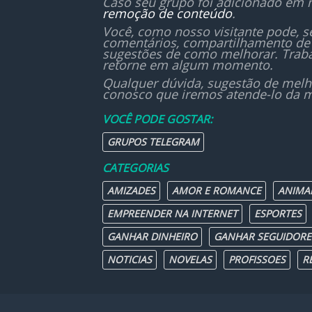
Caso seu grupo foi adicionado em 
remoção de conteúdo
.
Você, como nosso visitante pode, 
comentários, compartilhamento de 
sugestões de como melhorar. Traba
retorne em algum momento.
Qualquer dúvida, sugestão de melh
conosco que iremos atende-lo da m
VOCÊ PODE GOSTAR:
GRUPOS TELEGRAM
CATEGORIAS
AMIZADES
AMOR E ROMANCE
ANIMA
EMPREENDER NA INTERNET
ESPORTES
GANHAR DINHEIRO
GANHAR SEGUIDORE
NOTICIAS
NOVELAS
PROFISSOES
R