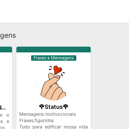
agens
Frases e Mensagens
🌹Status🌹
ᬏᬸ᭄⃕⃝.፝֟🪷🅵𝐑𝐀𝐒𝐄𝐒 🅼𝐔𝐒𝐈𝐂𝐀𝐒 🆅𝐈𝐃𝐄𝐎𝐒 𝐄 🅵𝐈𝐆𝐔𝐑𝐈𝐍𝐇𝐀𝐒ᬏᬸ᭄⃕⃝.፝֟🪷
Mensagens motivocionais
ar o
Frases,figurinha
es e
Tudo para edificar nossa vida
eos