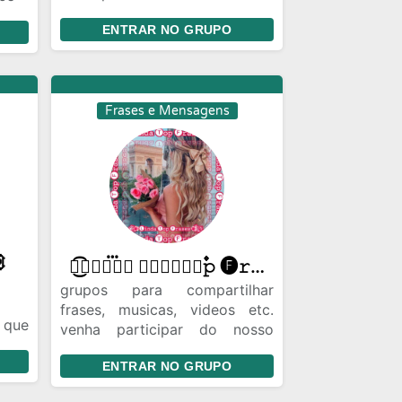
é deixar seu status bem legal
gens
ENTRAR NO GRUPO
mos
Frases e Mensagens

𑁍͜͡🅛𝚒𝚗፝𝚍𝚊 🅣𝚘፝⃩⃑⃐۫۫۫𝚙 🅕𝚛𝚊𝚜፝𝚎𝚜 🅞𝙵𝙲͜͡𑁍
grupos para compartilhar
frases, musicas, videos etc.
 que
venha participar do nosso
 um
grupo e compartilhe frases
qui,
ENTRAR NO GRUPO
que voce goste ou musicas.
guém
entre e aproveite.