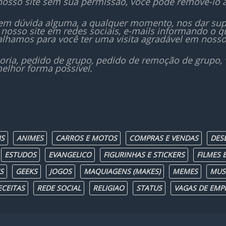
nosso site sem sua permissão, você pode remove-lo 
sem dúvida alguma, a qualquer momento, nos dar sup
nosso site em redes sociais, e-mails informando o
lhamos para você ter uma visita agradável em nosso
oria, pedido de grupo, pedido de remoção de grupo,
elhor forma possível.
IS
ANIMES
CARROS E MOTOS
COMPRAS E VENDAS
DES
ESTUDOS
EVANGELICO
FIGURINHAS E STICKERS
FILMES E
S
GEEKS
JOGOS
MAQUIAGENS (MAKES)
MEMES
MUS
ECEITAS
REDE SOCIAL
RELIGIAO
STATUS
VAGAS DE EMP