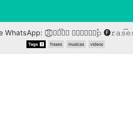
hatsApp: 𑁍͜͡🅛𝚒𝚗፝𝚍𝚊 🅣𝚘፝⃩⃑⃐۫۫۫𝚙 🅕𝚛𝚊𝚜፝𝚎𝚜
Tags
frases
musicas
videos
3