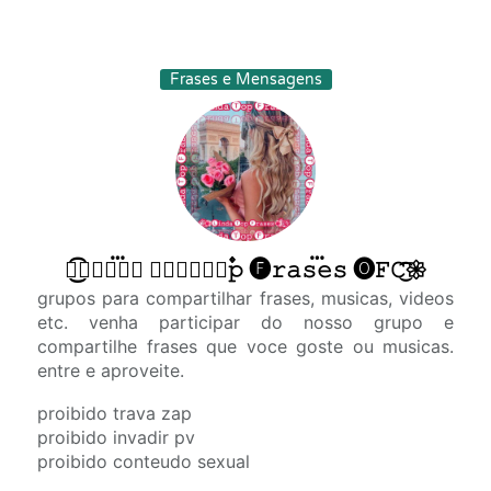
Frases e Mensagens
𑁍͜͡🅛𝚒𝚗፝𝚍𝚊 🅣𝚘፝⃩⃑⃐۫۫۫𝚙 🅕𝚛𝚊𝚜፝𝚎𝚜 🅞𝙵𝙲͜͡𑁍
grupos para compartilhar frases, musicas, videos
etc. venha participar do nosso grupo e
compartilhe frases que voce goste ou musicas.
entre e aproveite.
proibido trava zap
proibido invadir pv
proibido conteudo sexual