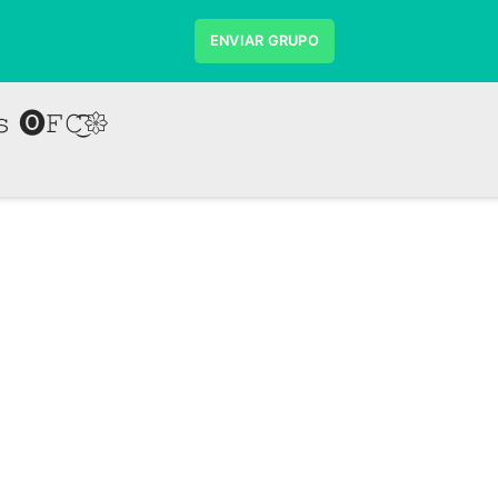
ENVIAR GRUPO
 🅞𝙵𝙲͜͡𑁍