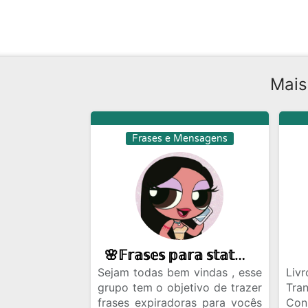
Mais
Frases e Mensagens
🌸𝔽𝕣𝕒𝕤𝕖𝕤 𝕡𝕒𝕣𝕒 𝕤𝕥𝕒𝕥𝕦𝕤🌸
Sejam todas bem vindas , esse
Li
grupo tem o objetivo de trazer
Tra
frases expiradoras para vocês
Con