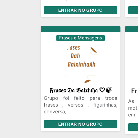
e tbm frases divertidas! Vem
ENTRAR NO GRUPO
com agente🤎
O Li
um 
com
cre
pen
Frases e Mensagens
pela
inc
ofe
em 
pro
ent
𝔉𝔯𝔞𝔰𝔢𝔰 𝔇𝔞 𝔅𝔞𝔦𝔵𝔦𝔫𝔥𝔞 🤍🍃
Cad
Grupo foi feito para troca
lib
As
frases , versos , figurinhas,
ler
mot
conversa, ...
leit
em 
com
vis
ENTRAR NO GRUPO
e 
equ
prom
cri