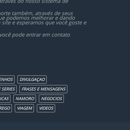
através do nosso sistema de
orte também, através de seus
 que podemos melhorar e dando
 site e esperamos que você goste e
 você pode entrar em contato
ENHOS
DIVULGAÇAO
 SERIES
FRASES E MENSAGENS
ICAS
NAMORO
NEGOCIOS
REGO
VIAGEM
VIDEOS