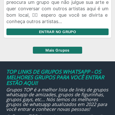
preocura um grupo que não julgue sua arte e
quer conversar com outros artistas aqui é um
bom local, ✍🏻 espero que você se divirta e
conheça outros artistas…
ENTRAR NO GRUPO
Mais Grupos
TOP LINKS DE GRUPOS WHATSAPP - OS
MELHORES GRUPOS PARA VOCÊ ENTRAR
ESTÃO AQUI!
Grupos TOP é a melhor lista de links de grupos
whatsapp de amizades, grupos de figurinhas,
grupos gays, etc... Nós temos os melhores
grupos de whatsapp atualizados em 2022 para
você entrar e conhecer novas pessoas!