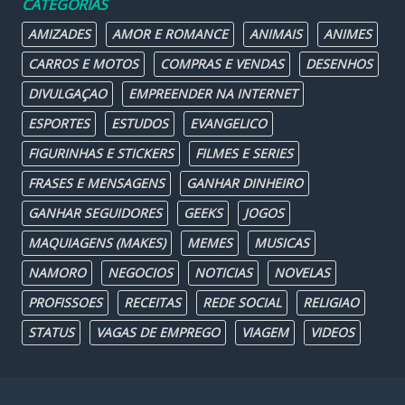
CATEGORIAS
AMIZADES
AMOR E ROMANCE
ANIMAIS
ANIMES
CARROS E MOTOS
COMPRAS E VENDAS
DESENHOS
DIVULGAÇAO
EMPREENDER NA INTERNET
ESPORTES
ESTUDOS
EVANGELICO
FIGURINHAS E STICKERS
FILMES E SERIES
FRASES E MENSAGENS
GANHAR DINHEIRO
GANHAR SEGUIDORES
GEEKS
JOGOS
MAQUIAGENS (MAKES)
MEMES
MUSICAS
NAMORO
NEGOCIOS
NOTICIAS
NOVELAS
PROFISSOES
RECEITAS
REDE SOCIAL
RELIGIAO
STATUS
VAGAS DE EMPREGO
VIAGEM
VIDEOS