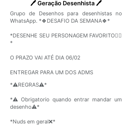
🖊 Geração Desenhista 🖊
Grupo de Desenhos para desenhistas no
WhatsApp. *🍀DESAFIO DA SEMANA🍀*
*DESENHE SEU PERSONAGEM FAVORITO✍🏼
*
O PRAZO VAI ATÉ DIA 06/02
ENTREGAR PARA UM DOS ADMS
*⚠️REGRAS⚠️*
*⚠️Obrigatorio quando entrar mandar um
desenho⚠️*
*Nuds em geral❌*