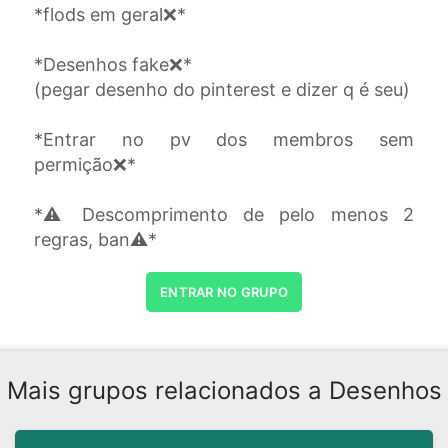
*flods em geral❌*
*Desenhos fake❌*
(pegar desenho do pinterest e dizer q é seu)
*Entrar no pv dos membros sem
permição❌*
*⚠️Descomprimento de pelo menos 2
regras, ban⚠️*
ENTRAR NO GRUPO
Mais grupos relacionados a Desenhos