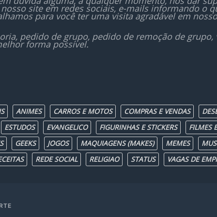
sem dúvida alguma, a qualquer momento, nos dar sup
nosso site em redes sociais, e-mails informando o
lhamos para você ter uma visita agradável em nosso
oria, pedido de grupo, pedido de remoção de grupo,
elhor forma possível.
IS
ANIMES
CARROS E MOTOS
COMPRAS E VENDAS
DES
ESTUDOS
EVANGELICO
FIGURINHAS E STICKERS
FILMES E
S
GEEKS
JOGOS
MAQUIAGENS (MAKES)
MEMES
MUS
ECEITAS
REDE SOCIAL
RELIGIAO
STATUS
VAGAS DE EMP
RTE