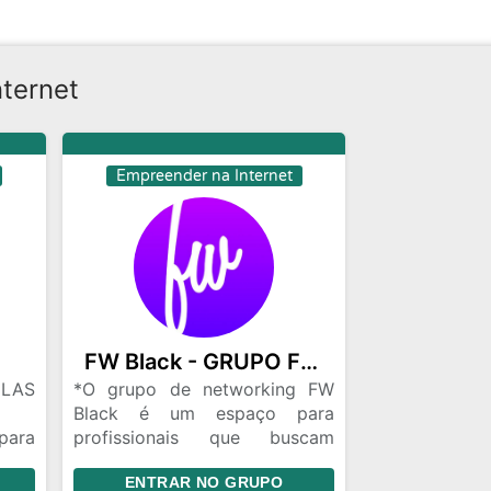
ternet
Empreender na Internet
FW Black - GRUPO FECHADO
ELAS
*O grupo de networking FW
Black é um espaço para
para
profissionais que buscam
es a
conectar, aprender e crescer
ENTRAR NO GRUPO
elas,
juntos! 🌱🤝*