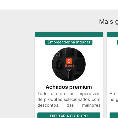
Mais 
Empreender na Internet
Achados premium
Todo dia ofertas imperdíveis
Áre
de produtos selecionados com
no 
descontos das melhores
plataformas Shopee e Merca
🎨 
ENTRAR NO GRUPO
Livre.
UI/U