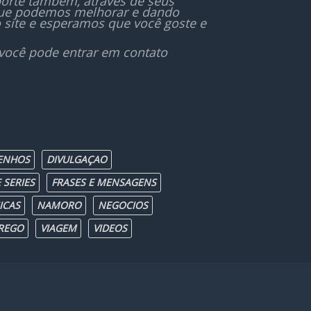
orte também, através de seus
 que podemos melhorar e dando
 site e esperamos que você goste e
 você pode entrar em contato
ENHOS
DIVULGAÇAO
 SERIES
FRASES E MENSAGENS
ICAS
NAMORO
NEGOCIOS
REGO
VIAGEM
VIDEOS