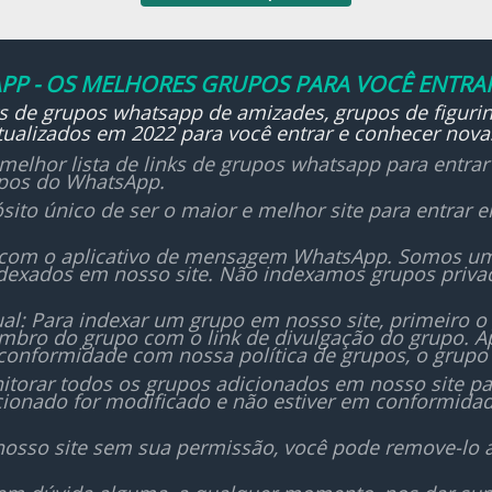
Consultoria/Administração:
nejamento estratégico,
anças, gestão de projetos,
PP - OS MELHORES GRUPOS PARA VOCÊ ENTRAR
ks de grupos whatsapp de amizades, grupos de figurin
ualizados em 2022 para você entrar e conhecer nova
melhor lista de links de grupos whatsapp para entra
upos do WhatsApp.
sito único de ser o maior e melhor site para entrar
 com o aplicativo de mensagem WhatsApp. Somos um i
dexados em nosso site. Não indexamos grupos priv
al: Para indexar um grupo em nosso site, primeiro o
bro do grupo com o link de divulgação do grupo. Ap
conformidade com nossa política de grupos, o grupo 
orar todos os grupos adicionados em nosso site para
icionado for modificado e não estiver em conformida
nosso site sem sua permissão, você pode remove-lo 