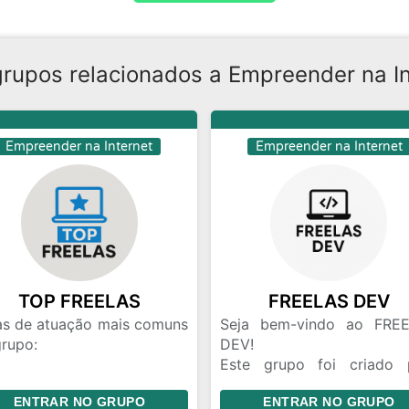
grupos relacionados a Empreender na In
Empreender na Internet
Empreender na Internet
TOP FREELAS
FREELAS DEV
as de atuação mais comuns
Seja bem-vindo ao FRE
grupo:
DEV!
Este grupo foi criado 
Design: design gráfico,
conectar desenvolvedor
ENTRAR NO GRUPO
ENTRAR NO GRUPO
X, identidade visual, social
oportunidades reais de fre