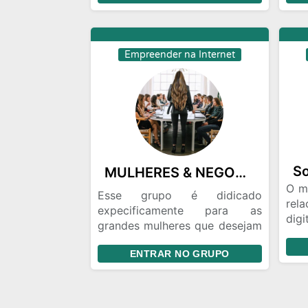
medi
Cupons de desconto e frete
grátis.
💻
Empreender na Internet
Pro
fron
mobi
✍️
cop
rote
MULHERES & NEGOCIOS🧠💰
📱 M
O m
trá
Esse grupo é didicado
rel
mar
expecificamente para as
digi
bran
grandes mulheres que desejam
eve
ter uma vida de exito no
pla
🎥 
ENTRAR NO GRUPO
mundo de negoçios!
mer
ví
anim