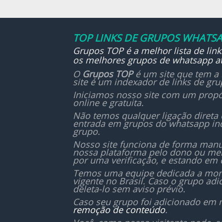
📊 
pla
fin
TOP LINKS DE GRUPOS WHATSA
etc.
Grupos TOP é a melhor lista de lin
os melhores grupos de whatsapp at
O
Grupos TOP
é um site que tem a 
site é um indexador de links de gr
Iniciamos nosso site com um propó
online e gratuita.
Não temos qualquer ligação direta
entrada em grupos do whatsapp in
grupo.
Nosso site funciona de forma manu
nossa plataforma pelo dono ou mem
por uma verificação, e estando em 
Temos uma equipe dedicada a monit
vigente no Brasil. Caso o grupo ad
deleta-lo sem aviso prévio.
Caso seu grupo foi adicionado em 
remoção de conteúdo
.