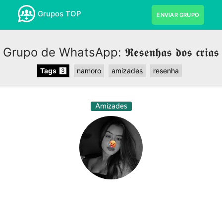
Grupos TOP
ENVIAR GRUPO
Grupo de WhatsApp: 𝕽𝖊𝖘𝖊𝖓𝖍𝖆𝖘 𝖉𝖔𝖘 𝖈𝖗𝖎𝖆𝖘
Tags
namoro
amizades
resenha
3
Amizades