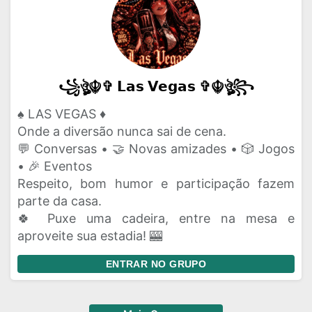
꧁ঔৣ☬✞ 𝗟𝗮𝘀 𝗩𝗲𝗴𝗮𝘀 ✞☬ঔৣ꧂
♠️ LAS VEGAS ♦️
Onde a diversão nunca sai de cena.
💬 Conversas • 🤝 Novas amizades • 🎲 Jogos
• 🎉 Eventos
Respeito, bom humor e participação fazem
parte da casa.
🍀 Puxe uma cadeira, entre na mesa e
aproveite sua estadia! 🎰
ENTRAR NO GRUPO