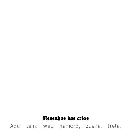
𝕽𝖊𝖘𝖊𝖓𝖍𝖆𝖘 𝖉𝖔𝖘 𝖈𝖗𝖎𝖆𝖘
Aqui tem: web namoro, zueira, treta,