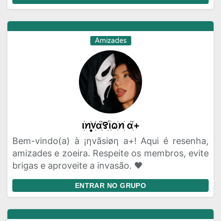
Amizades
ꪱׁׅꪀׁׅ᥎꫶ׁׅɑׁׅ֮꯱ׁׅ֒ꪱׁׅᨵׁׅꪀׁׅ ɑׁׅ֮+
Bem-vindo(a) à ¡ηvãsiøη a+! Aqui é resenha,
amizades e zoeira. Respeite os membros, evite
brigas e aproveite a invasão. 🖤
ENTRAR NO GRUPO