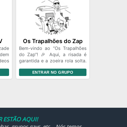
𝒗𝒆𝒓𝒅𝒂𝒅𝒆, 𝒑𝒐𝒓𝒒𝒖𝒆 𝒂𝒒𝒖𝒊 𝒓𝒆𝒔𝒆𝒏𝒉𝒂𝒓 𝒆́
𝒍𝒆𝒊! 🔥🚀
V
Os Trapalhões do Zap
zade
Bem-vindo ao “Os Trapalhões
odem
do Zap“! 🎉 Aqui, a risada é
eos
garantida e a zoeira rola solta.
 por
Somos um grupo de amizade
ENTRAR NO GRUPO
descontraído onde o respeito
é a regra número um. Prepare-
se para memes, piadas e
diversão, mas sempre com a
vibe positiva. Vamos juntos
embarcar nessa jornada de
risos e amizade! 😄✨
 ESTÃO AQUI!
has, grupos gays, etc... Nós temos