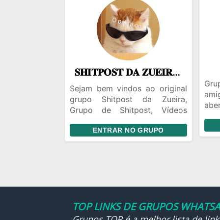
𝐒𝐇𝐈𝐓𝐏𝐎𝐒𝐓 𝐃𝐀 𝐙𝐔𝐄𝐈𝐑𝐀 (◠‿◕)👌
Gru
Sejam bem vindos ao original
ami
grupo Shitpost da Zueira,
abe
Grupo de Shitpost, Vídeos
um 
engraçados, memes, amizade
shi
ENTRAR NO GRUPO
etc. Ao entrar leia as regras
ent
para evitar ban
cala
TOP LINKS DE GRUPOS WHATSA
Grupos TOP é a melhor lista de lin