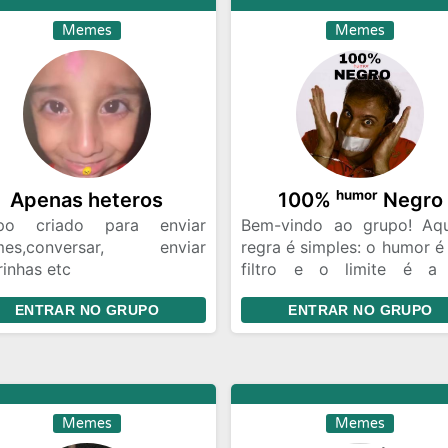
Memes
Memes
Apenas heteros
100% ʰᵘᵐᵒʳ Negro
po criado para enviar
Bem-vindo ao grupo! Aqu
es,conversar, enviar
regra é simples: o humor é
rinhas etc
filtro e o limite é a
invadir PV pergunte antes
resistência. Aproveite!
ENTRAR NO GRUPO
ENTRAR NO GRUPO
ja gentil com todos!!
Memes
Memes