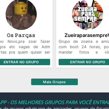
𝙾𝚜 𝙿𝚊𝚛𝚌̧𝚊𝚜
Zueiraparasempre
po Novo,pra zoar fazer
Grupo de zoeira e ami
gos etc vagas de Adm
com boot 24 horas, p
rtas pra quem quiser ser
mandar fotos e víd
Ademiro 🤭,grupo sobre
figurinhas não floodar
ENTRAR NO GRUPO
ENTRAR NO GRUPO
tpost memes Zoação,só
favor
re ai e interage seu
breso🌚☝️
Mais Grupos
PP - OS MELHORES GRUPOS PARA VOCÊ ENTRAR
ks de grupos whatsapp de amizades, grupos de figurin