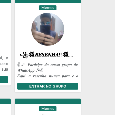
Memes
꧁𒈒𝑹𝑬𝑺𝑬𝑵𝑯𝑨!!𒈒꧂
i, a
 sem
✌️🎉 𝑷𝒂𝒓𝒕𝒊𝒄𝒊𝒑𝒆 𝒅𝒐 𝒏𝒐𝒔𝒔𝒐 𝒈𝒓𝒖𝒑𝒐 𝒅𝒆
 sua
𝑾𝒉𝒂𝒕𝒔𝑨𝒑𝒑 🎉✌️
𝑬𝒒𝒖𝒊, 𝒂 𝒓𝒆𝒔𝒆𝒏𝒉𝒂 𝒏𝒖𝒏𝒄𝒂 𝒑𝒂𝒓𝒂 𝒆 𝒐
𝒓𝒊𝒔𝒐 𝒆́ 𝒔𝒆𝒎𝒑𝒓𝒆 𝒂 𝒈𝒂𝒓𝒂𝒏𝒕𝒊𝒂! 😆🔥
ENTRAR NO GRUPO
𝑴𝒆𝒎𝒆𝒔, 𝒑𝒂𝒑𝒐𝒔 𝒆𝒏𝒈𝒓𝒂𝒄̧𝒂𝒅𝒐𝒔 𝒆
𝒂𝒒𝒖𝒆𝒍𝒂𝒔 𝒉𝒊𝒔𝒕𝒐́𝒓𝒊𝒂𝒔 𝒊𝒏𝒆𝒔𝒒𝒖𝒆𝒄𝒊́𝒗𝒆𝒊𝒔 𝒒𝒖𝒆
𝒎𝒂𝒓𝒂𝒎 𝒐 𝒅𝒊𝒂 𝒅𝒆 𝒒𝒖𝒂𝒍𝒒𝒖𝒆𝒓 𝒖𝒎
𝒎𝒆𝒍𝒉𝒐𝒓. 𝑽𝒆𝒏𝒉𝒂 𝒇𝒂𝒛𝒆𝒓 𝒑𝒂𝒓𝒕𝒆 𝒅𝒆 𝒖𝒎𝒂
Memes
𝒈𝒂𝒍𝒆𝒓𝒂 𝒒𝒖𝒆 𝒔𝒂𝒃𝒆 𝒔𝒆 𝒅𝒊𝒗𝒆𝒓𝒕𝒊𝒓 𝒅𝒆