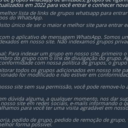
ualizados em 2022 para você entrar e conhecer nova
melhor lista de links de grupos whatsapp para entra
upos do WhatsApp.
sito único de ser o maior e melhor site para entrar
 com o aplicativo de mensagem WhatsApp. Somos um i
dexados em nosso site. Não indexamos grupos priv
al: Para indexar um grupo em nosso site, primeiro o
bro do grupo com o link de divulgação do grupo. Ap
conformidade com nossa política de grupos, o grupo 
orar todos os grupos adicionados em nosso site para
icionado for modificado e não estiver em conformida
nosso site sem sua permissão, você pode remove-lo 
sem dúvida alguma, a qualquer momento, nos dar sup
nosso site em redes sociais, e-mails informando o
lhamos para você ter uma visita agradável em nosso
oria, pedido de grupo, pedido de remoção de grupo,
elhor forma possível.