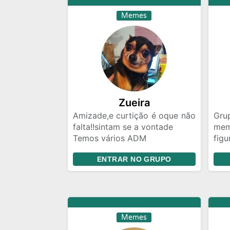
Memes
Zueira
Amizade,e curtição é oque não
Gru
falta!!sintam se a vontade
mem
Temos vários ADM
figu
Sejam todos bem
Não 
ENTRAR NO GRUPO
vindos,contamos com todos
!!Se
VCS. . .
Memes