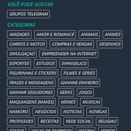
VOCÊ PODE GOSTAR:
GRUPOS TELEGRAM
CATEGORIAS
AMIZADES
AMOR E ROMANCE
ANIMAIS
ANIMES
CARROS E MOTOS
COMPRAS E VENDAS
DESENHOS
DIVULGAÇAO
EMPREENDER NA INTERNET
ESPORTES
ESTUDOS
EVANGELICO
FIGURINHAS E STICKERS
FILMES E SERIES
FRASES E MENSAGENS
GANHAR DINHEIRO
GANHAR SEGUIDORES
GEEKS
JOGOS
MAQUIAGENS (MAKES)
MEMES
MUSICAS
NAMORO
NEGOCIOS
NOTICIAS
NOVELAS
PROFISSOES
RECEITAS
REDE SOCIAL
RELIGIAO
STATUS
VAGAS DE EMPREGO
VIAGEM
VIDEOS