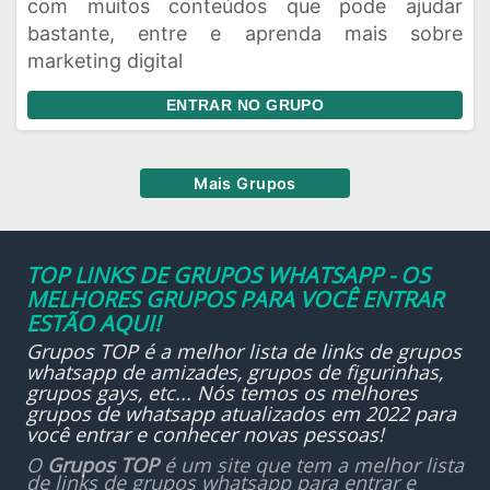
com muitos conteúdos que pode ajudar
bastante, entre e aprenda mais sobre
marketing digital
ENTRAR NO GRUPO
Mais Grupos
TOP LINKS DE GRUPOS WHATSAPP - OS
MELHORES GRUPOS PARA VOCÊ ENTRAR
ESTÃO AQUI!
Grupos TOP é a melhor lista de links de grupos
whatsapp de amizades, grupos de figurinhas,
grupos gays, etc... Nós temos os melhores
grupos de whatsapp atualizados em 2022 para
você entrar e conhecer novas pessoas!
O
Grupos TOP
é um site que tem a melhor lista
de links de grupos whatsapp para entrar e