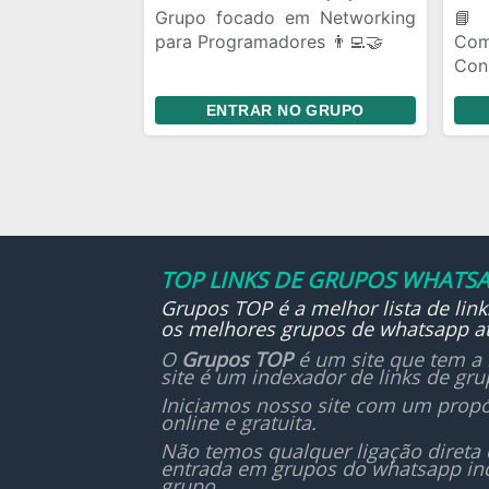
Grupo focado em Networking
📘
para Programadores 👨‍💻🤝
Com
Con
Seja bem-vindo ao nosso
Sej
ENTRAR NO GRUPO
grupo! Aqui o foco é
tem
networking, troca de
a t
experiências e crescimento
mei
profissional na área de
livr
programação. Seja você
iniciante ou experiente, esse é
o lugar certo para:
TOP LINKS DE GRUPOS WHATSA
🔹 Fazer conexões com outros
Grupos TOP é a melhor lista de lin
os melhores grupos de whatsapp at
devs
🔹 Compartilhar vagas e
O
Grupos TOP
é um site que tem a 
site é um indexador de links de gr
oportunidades
🔹 Tirar dúvidas técnicas
Iniciamos nosso site com um propó
online e gratuita.
🔹 Discutir tecnologias e
Não temos qualquer ligação direta
tendências
entrada em grupos do whatsapp in
🔹 Apoiar e ser apoiado na
grupo.