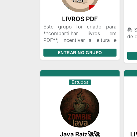
LIVROS PDF
Este grupo foi criado para
📚 
**compartilhar livros em
de e
PDF**, incentivar a leitura e
ajudar pessoas a descobrirem
Tro
ENTRAR NO GRUPO
novas histórias e
par
conhecimentos.
comp
Sinta-se à vontade para enviar
e en
livros e aproveitar as leituras.
📖✨
Estudos
Java Raiz🚀🚀