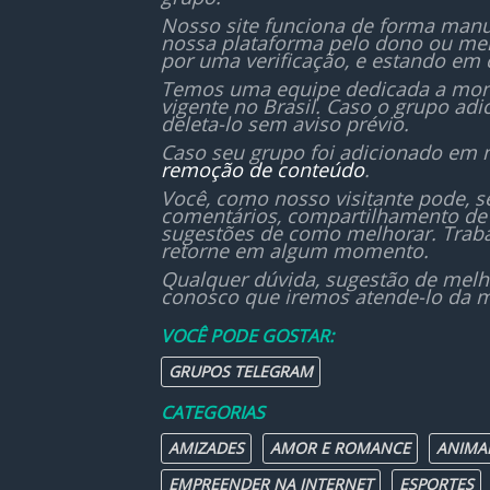
jornada como programador
Nosso site funciona de forma manu
nossa plataforma pelo dono ou mem
Nosso objetivo é criar uma
por uma verificação, e estando em 
comunidade colaborativa,
Temos uma equipe dedicada a monit
vigente no Brasil. Caso o grupo ad
onde todos crescem juntos. 🚀
deleta-lo sem aviso prévio.
Caso seu grupo foi adicionado em 
remoção de conteúdo
.
Você, como nosso visitante pode, 
comentários, compartilhamento de 
sugestões de como melhorar. Traba
retorne em algum momento.
Qualquer dúvida, sugestão de melh
conosco que iremos atende-lo da m
VOCÊ PODE GOSTAR:
GRUPOS TELEGRAM
CATEGORIAS
AMIZADES
AMOR E ROMANCE
ANIMA
EMPREENDER NA INTERNET
ESPORTES