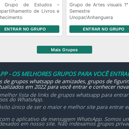
difíceis
 Grupo de Estudos –
Grupo de Artes visuais 1°
Nosso lema é simples: nin
partilhamento de Livros e
Semestre
fica pra trás.
hecimento
Unopar/Anhanguera
a bem-vindo(a)! Este grupo
Grupo de apoio p
ENTRAR NO GRUPO
ENTRAR NO GRUPO
 como finalidade promover
estudantes dessa área
roca de conhecimentos por
o do compartilhamento de
os em formato PDF.
Mais Grupos
PP - OS MELHORES GRUPOS PARA VOCÊ ENTRAR
ks de grupos whatsapp de amizades, grupos de figurin
ualizados em 2022 para você entrar e conhecer nova
melhor lista de links de grupos whatsapp para entra
upos do WhatsApp.
sito único de ser o maior e melhor site para entrar
 com o aplicativo de mensagem WhatsApp. Somos um i
dexados em nosso site. Não indexamos grupos priv