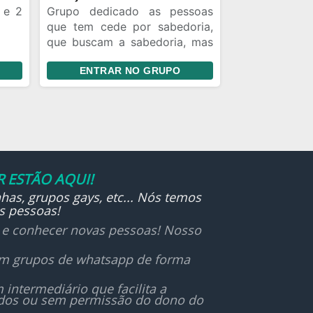
 e 2
Grupo dedicado as pessoas
guém
que tem cede por sabedoria,
que buscam a sabedoria, mas
ara
não qualquer sabedoria e sim
ENTRAR NO GRUPO
aquela que vem dos céus. Se
você é essa pessoa, esse
grupo é para você.
 ESTÃO AQUI!
has, grupos gays, etc... Nós temos
s pessoas!
r e conhecer novas pessoas! Nosso
 em grupos de whatsapp de forma
ntermediário que facilita a
ados ou sem permissão do dono do