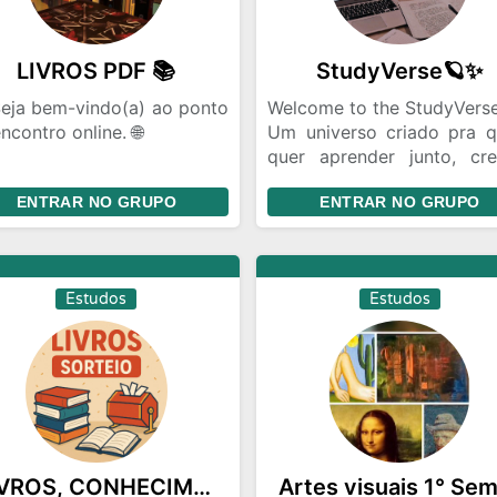
LIVROS PDF 📚
StudyVerse🪐✨
Seja bem-vindo(a) ao ponto
Welcome to the StudyVerse
ncontro online. 🌐
Um universo criado pra 
quer aprender junto, cre
ca de Livros em PDF. Grupo
junto e vencer junto.
ENTRAR NO GRUPO
ENTRAR NO GRUPO
a leitores que buscam
Aqui, cada mente tem
artilhar arquivos digitais
brilho — e todas ilumin
contrar novas leituras.
mesmo caminho
conhecimento.
Estudos
Estudos
Neste espaço, o foco é tota
📘 PDFs e aposti
compartilhadas
🧠 Dúvidas respondidas
paciência
💬 Trocas de ideias e revi
conjuntas
🔥 Apoio e motivação nos 
LIVROS, CONHECIMENTOS E SORTEIOS