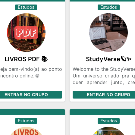
Estudos
Estudos
LIVROS PDF 📚
StudyVerse🪐✨
Seja bem-vindo(a) ao ponto
Welcome to the StudyVerse
ncontro online. 🌐
Um universo criado pra 
quer aprender junto, cre
ca de Livros em PDF. Grupo
junto e vencer junto.
ENTRAR NO GRUPO
ENTRAR NO GRUPO
a leitores que buscam
Aqui, cada mente tem
artilhar arquivos digitais
brilho — e todas ilumin
contrar novas leituras.
mesmo caminho
conhecimento.
Estudos
Estudos
Neste espaço, o foco é tota
📘 PDFs e aposti