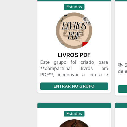
Estudos
LIVROS PDF
Este grupo foi criado para
📚 
**compartilhar livros em
de e
PDF**, incentivar a leitura e
ajudar pessoas a descobrirem
Tro
ENTRAR NO GRUPO
novas histórias e
par
conhecimentos.
comp
Sinta-se à vontade para enviar
e en
livros e aproveitar as leituras.
📖✨
Estudos