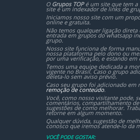
🔹 Compartilhar vagas e
O
Grupos TOP
é um site que tem a 
site é um indexador de links de gr
oportunidades
🔹 Tirar dúvidas técnicas
Iniciamos nosso site com um propó
online e gratuita.
🔹 Discutir tecnologias e
Não temos qualquer ligação direta
tendências
entrada em grupos do whatsapp in
🔹 Apoiar e ser apoiado na
grupo.
jornada como programador
Nosso site funciona de forma manu
nossa plataforma pelo dono ou mem
Nosso objetivo é criar uma
por uma verificação, e estando em 
comunidade colaborativa,
Temos uma equipe dedicada a monit
vigente no Brasil. Caso o grupo ad
onde todos crescem juntos. 🚀
deleta-lo sem aviso prévio.
Caso seu grupo foi adicionado em 
remoção de conteúdo
.
Você, como nosso visitante pode, 
comentários, compartilhamento de 
sugestões de como melhorar. Traba
retorne em algum momento.
Qualquer dúvida, sugestão de melh
conosco que iremos atende-lo da m
VOCÊ PODE GOSTAR: