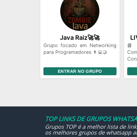
Java Raiz🚀🚀
Grupo focado em Networking
📘
para Programadores 👨‍💻🤝
Com
Con
Seja bem-vindo ao nosso
Sej
ENTRAR NO GRUPO
grupo! Aqui o foco é
tem
networking, troca de
a t
experiências e crescimento
mei
profissional na área de
livr
programação. Seja você
iniciante ou experiente, esse é
o lugar certo para:
TOP LINKS DE GRUPOS WHATSA
🔹 Fazer conexões com outros
Grupos TOP é a melhor lista de lin
os melhores grupos de whatsapp at
devs