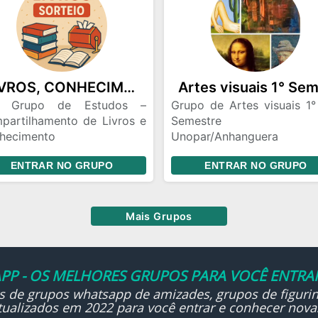
compartilhadas
🧠 Dúvidas respondidas
paciência
💬 Trocas de ideias e revi
conjuntas
🔥 Apoio e motivação nos 
LIVROS, CONHECIMENTOS E SORTEIOS
difíceis
 Grupo de Estudos –
Grupo de Artes visuais 1°
Nosso lema é simples: nin
partilhamento de Livros e
Semestre
fica pra trás.
hecimento
Unopar/Anhanguera
a bem-vindo(a)! Este grupo
Grupo de apoio p
ENTRAR NO GRUPO
ENTRAR NO GRUPO
 como finalidade promover
estudantes dessa área
roca de conhecimentos por
o do compartilhamento de
os em formato PDF.
Mais Grupos
PP - OS MELHORES GRUPOS PARA VOCÊ ENTRAR
ks de grupos whatsapp de amizades, grupos de figurin
ualizados em 2022 para você entrar e conhecer nova