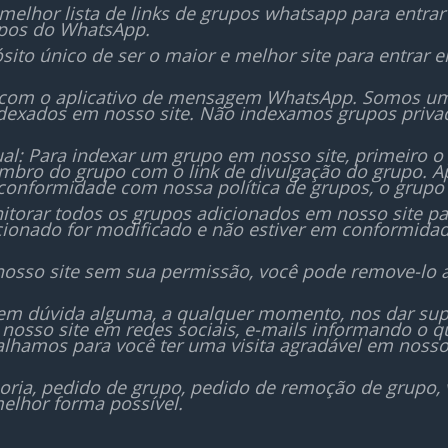
melhor lista de links de grupos whatsapp para entra
upos do WhatsApp.
sito único de ser o maior e melhor site para entrar
 com o aplicativo de mensagem WhatsApp. Somos um i
dexados em nosso site. Não indexamos grupos priv
al: Para indexar um grupo em nosso site, primeiro o
bro do grupo com o link de divulgação do grupo. Ap
conformidade com nossa política de grupos, o grupo 
orar todos os grupos adicionados em nosso site para
icionado for modificado e não estiver em conformida
nosso site sem sua permissão, você pode remove-lo 
sem dúvida alguma, a qualquer momento, nos dar sup
nosso site em redes sociais, e-mails informando o
lhamos para você ter uma visita agradável em nosso
oria, pedido de grupo, pedido de remoção de grupo,
elhor forma possível.