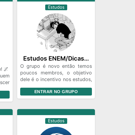
Estudos
Estudos ENEM/Dicas/Resumos/etc📝
O grupo é novo então temos
! 🌌
poucos membros, o objetivo
quem
dele é o incentivo nos estudos,
scer
e cada um compartilhar dicas
ENTRAR NO GRUPO
que podem ser úteis ✨️
 seu
am o
Sempre vamos compartilhar
: o
cronogramas, Dicas, Resumos,
Vídeo aulas, e o que for legal
Estudos
l:
pra ajudar nos estudos 🤠👍
las