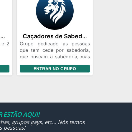
Quem quiser:
 com
-Fazer uma redação por
semana e enviar no grupo.
sões
(Iremos votar em algum tema e
todos fazem o mesmo tema)
dias
Artes visuais 1° Semestre
Caçadores de Sabedoria 🦁
 e 2
Grupo dedicado as pessoas
guém
que tem cede por sabedoria,
que buscam a sabedoria, mas
ara
não qualquer sabedoria e sim
ENTRAR NO GRUPO
aquela que vem dos céus. Se
você é essa pessoa, esse
grupo é para você.
 ESTÃO AQUI!
has, grupos gays, etc... Nós temos
s pessoas!