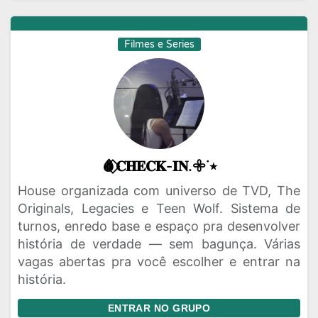
Filmes e Series
🩸⃟𝐂𝐇𝐄𝐂𝐊-𝐈𝐍.𖧷˙٭
House organizada com universo de TVD, The
Originals, Legacies e Teen Wolf. Sistema de
turnos, enredo base e espaço pra desenvolver
história de verdade — sem bagunça. Várias
vagas abertas pra você escolher e entrar na
história.
ENTRAR NO GRUPO