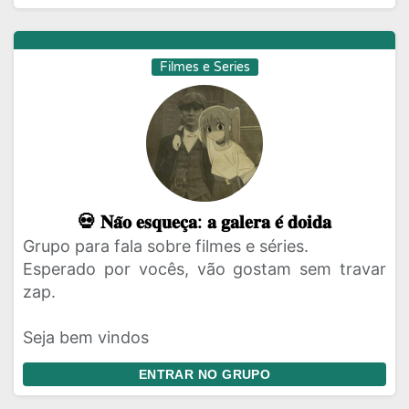
Filmes e Series
💀 𝐍𝐚̃𝐨 𝐞𝐬𝐪𝐮𝐞𝐜̧𝐚: 𝐚 𝐠𝐚𝐥𝐞𝐫𝐚 𝐞́ 𝐝𝐨𝐢𝐝𝐚
Grupo para fala sobre filmes e séries.
Esperado por vocês, vão gostam sem travar
zap.
Seja bem vindos
ENTRAR NO GRUPO