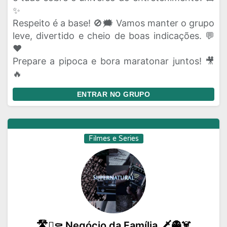
✨
Respeito é a base! 🚫🗯️ Vamos manter o grupo
leve, divertido e cheio de boas indicações. 💬
❤️
Prepare a pipoca e bora maratonar juntos! 🎥
🔥
ENTRAR NO GRUPO
Filmes e Series
🛣️🪏⚰️ Negócio da Família 🗡️👻☠️