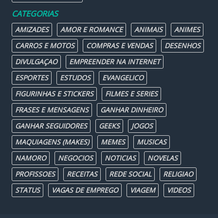
CATEGORIAS
AMIZADES
AMOR E ROMANCE
ANIMAIS
ANIMES
CARROS E MOTOS
COMPRAS E VENDAS
DESENHOS
DIVULGAÇAO
EMPREENDER NA INTERNET
ESPORTES
ESTUDOS
EVANGELICO
FIGURINHAS E STICKERS
FILMES E SERIES
FRASES E MENSAGENS
GANHAR DINHEIRO
GANHAR SEGUIDORES
GEEKS
JOGOS
MAQUIAGENS (MAKES)
MEMES
MUSICAS
NAMORO
NEGOCIOS
NOTICIAS
NOVELAS
PROFISSOES
RECEITAS
REDE SOCIAL
RELIGIAO
STATUS
VAGAS DE EMPREGO
VIAGEM
VIDEOS