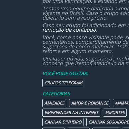
por uma verificação, e estando em 
debaixo do tapete.
Temos uma equipe dedicada a monit
vigente no Brasil. Caso o grupo ad
deleta-lo sem aviso prévio.
Caso seu grupo foi adicionado em 
remoção de conteúdo
.
Você, como nosso visitante pode, 
comentários, compartilhamento de 
sugestões de como melhorar. Traba
retorne em algum momento.
Qualquer dúvida, sugestão de melh
conosco que iremos atende-lo da m
VOCÊ PODE GOSTAR:
GRUPOS TELEGRAM
CATEGORIAS
AMIZADES
AMOR E ROMANCE
ANIMA
EMPREENDER NA INTERNET
ESPORTES
GANHAR DINHEIRO
GANHAR SEGUIDORE