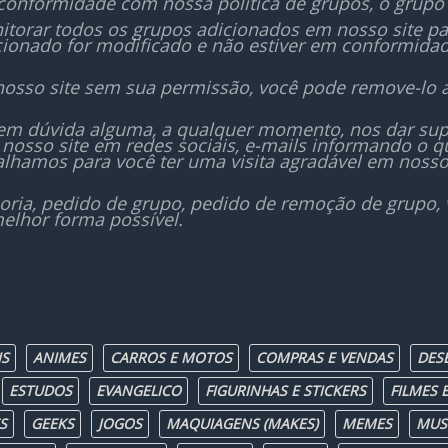
conformidade com nossa política de grupos, o grupo 
orar todos os grupos adicionados em nosso site para
icionado for modificado e não estiver em conformida
nosso site sem sua permissão, você pode remove-lo 
sem dúvida alguma, a qualquer momento, nos dar sup
nosso site em redes sociais, e-mails informando o
lhamos para você ter uma visita agradável em nosso
oria, pedido de grupo, pedido de remoção de grupo,
elhor forma possível.
IS
ANIMES
CARROS E MOTOS
COMPRAS E VENDAS
DES
ESTUDOS
EVANGELICO
FIGURINHAS E STICKERS
FILMES E
S
GEEKS
JOGOS
MAQUIAGENS (MAKES)
MEMES
MUS