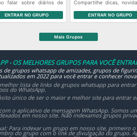
po falar sobre diários de
Compartilhe dicas, novida
vampiro TVD ,originais,e
trailers, debates e tudo s
ENTRAR NO GRUPO
ENTRAR NO GRUPO
acies e conhecer pessoas
o universo do entretenime
vas e vários outros
📺✨
samentos interagir , desde
Respeito é a base! 🚫🗯️ V
sejam todos bem-vindos ❤️
manter o grupo leve, diver
Mais Grupos
🍃
e cheio de boas indicações
❤️
Prepare a pipoca e 
PP - OS MELHORES GRUPOS PARA VOCÊ ENTRAR
maratonar juntos! 🎥🔥
ks de grupos whatsapp de amizades, grupos de figurin
ualizados em 2022 para você entrar e conhecer nova
melhor lista de links de grupos whatsapp para entra
upos do WhatsApp.
sito único de ser o maior e melhor site para entrar
 com o aplicativo de mensagem WhatsApp. Somos um i
dexados em nosso site. Não indexamos grupos priv
al: Para indexar um grupo em nosso site, primeiro o
bro do grupo com o link de divulgação do grupo. Ap