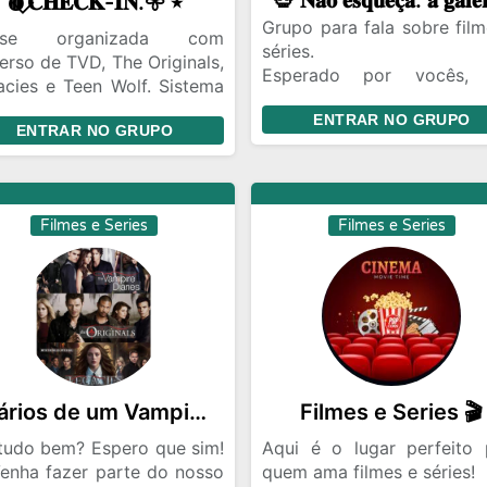
🩸⃟𝐂𝐇𝐄𝐂𝐊-𝐈𝐍.𖧷˙٭
Grupo para fala sobre film
use organizada com
séries.
erso de TVD, The Originals,
Esperado por vocês,
acies e Teen Wolf. Sistema
gostam sem travar zap.
turnos, enredo base e
ENTRAR NO GRUPO
ENTRAR NO GRUPO
paço pra desenvolver
Seja bem vindos
tória de verdade — sem
unça. Várias vagas abertas
 você escolher e entrar na
Filmes e Series
Filmes e Series
ória.
Diários de um Vampiro🧛🧛‍♀️🦇❤‍🩹
Filmes e Series 🎬
,tudo bem? Espero que sim!
Aqui é o lugar perfeito 
Venha fazer parte do nosso
quem ama filmes e séries!