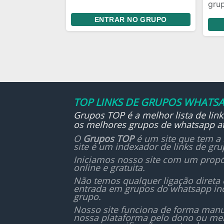
gru
com base em fatos reais e sem
Compartilhe aqui os mistérios,
um 
manipulação. Liberdade para
ENTRAR NO GRUPO
lendas e causos do folclore
leg
criticar, opinar, argumentar...
brasileiro que você conhece ou
no
já ouviu alguém contar um
pen
*MODERAÇÃO JUSTA:* A
relato.
já 
moderação serve estritamente
❤️‍
para manter a ordem e o
Vamos mergulhar nas raízes do
respeito entre os membros —
Brasil?!
jamais para censurar opiniões
TOP LINKS DE GRUPOS WHATSA
ou abafar verdades
Grupos TOP é a melhor lista de lin
incômodas.
os melhores grupos de whatsapp at
O
Grupos TOP
é um site que tem a 
*LIBERDADE TOTAL PARA
site é um indexador de links de gr
SHIPPERS:* Seja você fã de
Iniciamos nosso site com um propó
Destiel, Wincest e etc ou
online e gratuita.
apenas da dinâmica clássica
Não temos qualquer ligação direta
dos irmãos, sua voz tem o
entrada em grupos do whatsapp in
mesmo peso. Nenhum ship é
grupo.
censurado e nenhuma
Nosso site funciona de forma manu
nossa plataforma pelo dono ou mem
polêmica é varrida para