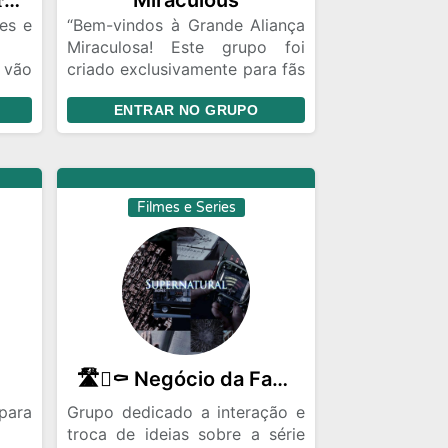
💀 𝐍𝐚̃𝐨 𝐞𝐬𝐪𝐮𝐞𝐜̧𝐚: 𝐚 𝐠𝐚𝐥𝐞𝐫𝐚 𝐞́ 𝐝𝐨𝐢𝐝𝐚
Miraculous
es e
“Bem-vindos à Grande Aliança
Miraculosa! Este grupo foi
 vão
criado exclusivamente para fãs
apaixonados por Miraculous
ENTRAR NO GRUPO
Ladybug. Aqui, você
encontrará um espaço seguro
e acolhedor para discutir
teorias, compartilhar fanarts,
comentar sobre os episódios e
Filmes e Series
conectar-se com outros fãs
que compartilham sua paixão
pela série. Junte-se a nós para
celebrar tudo o que amamos
em Miraculous!“
🛣️🪏⚰️ Negócio da Família 🗡️👻☠️
para
Grupo dedicado a interação e
troca de ideias sobre a série