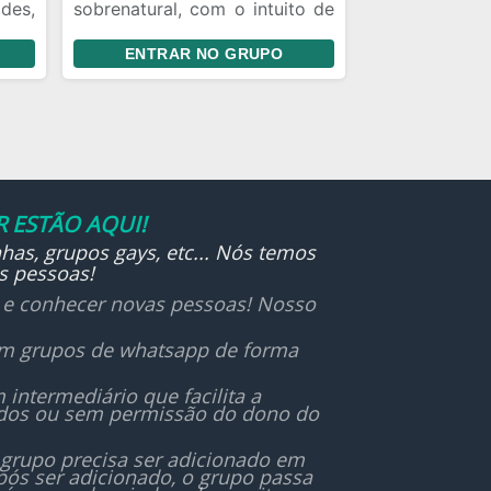
des,
sobrenatural, com o intuito de
obre
favorecer a interação, envio de
ENTRAR NO GRUPO
nto.
conteúdos e figurinhas!
amos
tido
. 💬
bora
 ESTÃO AQUI!
has, grupos gays, etc... Nós temos
s pessoas!
r e conhecer novas pessoas! Nosso
 em grupos de whatsapp de forma
ntermediário que facilita a
ados ou sem permissão do dono do
 grupo precisa ser adicionado em
ós ser adicionado, o grupo passa