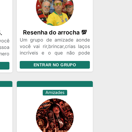
Resenha do arrocha 💯
.
Um grupo de amizade aonde
você
você vai rir,brincar,crias laços
ssoa
incríveis e o que não pode
ero
faltar,muita resenha ! Venha
tras
ENTRAR NO GRUPO
nos conhecer
m às
odos
upo
do é
Amizades