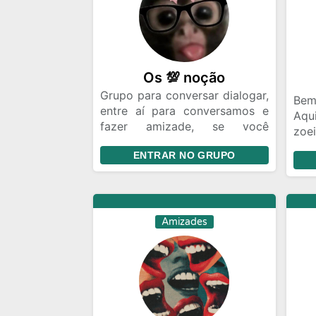
Os 💯 noção
Grupo para conversar dialogar,
Bem
entre aí para conversamos e
Aqu
fazer amizade, se você
zoe
procura amizade esse grupo é
evi
ENTRAR NO GRUPO
ideal para você. Bora bater um
inva
papo legal e conhecer gente
nova entre aí, e seja bem vindo
a nossa turma
Amizades