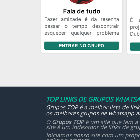
Fala de tudo
Fazer amizade é da resenha
É u
passar o tempo descontrair
pro
esquecer qualquer problema
Du
criar laços amizades aí bacana
anim
ENTRAR NO GRUPO
A ki
Tam
equi
Mai
hav
edi
dese
O i
TOP LINKS DE GRUPOS WHATSA
co
Grupos TOP é a melhor lista de lin
evo
os melhores grupos de whatsapp at
O
Grupos TOP
é um site que tem a 
site é um indexador de links de gr
Iniciamos nosso site com um propó