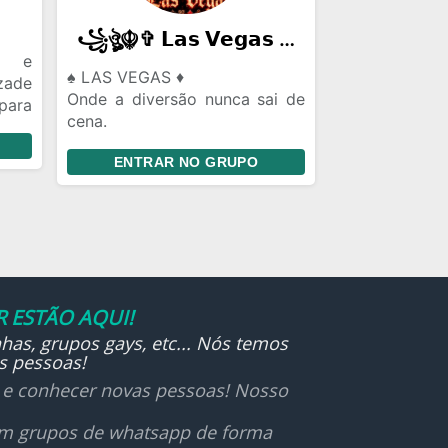
꧁ঔৣ☬✞ 𝗟𝗮𝘀 𝗩𝗲𝗴𝗮𝘀 ✞☬ঔৣ꧂
r e
♠️ LAS VEGAS ♦️
zade
Onde a diversão nunca sai de
para
cena.
sar,
💬 Conversas • 🤝 Novas
obre
ENTRAR NO GRUPO
amizades • 🎲 Jogos • 🎉
tudo
Eventos
or e
Respeito, bom humor e
participação fazem parte da
casa.
🍀 Puxe uma cadeira, entre na
mesa e aproveite sua estadia!
 ESTÃO AQUI!
🎰
has, grupos gays, etc... Nós temos
s pessoas!
r e conhecer novas pessoas! Nosso
 em grupos de whatsapp de forma