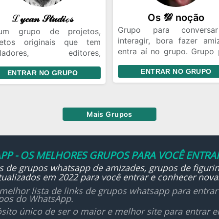
Os 💯 noção
ℒ𝓎𝒸𝒶𝓃 𝒮𝓉𝓊𝒹𝒾ℴ𝓈
Grupo para conversa
m grupo de projetos,
interagir, bora fazer ami
jetos originais que tem
entra aí no grupo. Grupo 
bladores, editores,
fazer amizades e conver
adores, roteirista, etc.
ENTRAR NO GRUPO
bora distrair e falar s
ENTRAR NO GRUPO
ra é a líder do grupo.
várias coisas, a gente é 
bem Ocorre eventos nessa
doido kkkk, bora ter hum
pe.
conversar, partiu, entra aí
s importante :tem que
Mais Grupos
er cooperação se sabe
tar, animar, dublar,
nhar.
ntuito é diversão, mas sem
PP - OS MELHORES GRUPOS PARA VOCÊ ENTRAR
operação não haverá
ks de grupos whatsapp de amizades, grupos de figurin
lução.
ualizados em 2022 para você entrar e conhecer nova
melhor lista de links de grupos whatsapp para entra
upos do WhatsApp.
sito único de ser o maior e melhor site para entrar