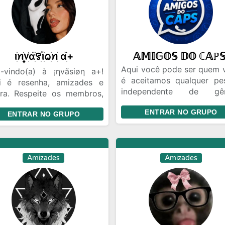
ꪱׁׅꪀׁׅ᥎꫶ׁׅɑׁׅ֮꯱ׁׅ֒ꪱׁׅᨵׁׅꪀׁׅ ɑׁׅ֮+
𝔸𝕄𝕀𝔾𝕆𝕊 𝔻𝕆 ℂ𝔸ℙ
Aqui você pode ser quem 
-vindo(a) à ¡ηvãsiøη a+!
é aceitamos qualquer pe
i é resenha, amizades e
independente de gên
ira. Respeite os membros,
orientação sexual ou ou
te brigas e aproveite a
ENTRAR NO GRUPO
diferenças des que siga
ENTRAR NO GRUPO
são. 🖤
regras do grupo serão t
bem vindos é um gr
organizado é respeita
zuiro au mesmo tendo
Amizades
Amizades