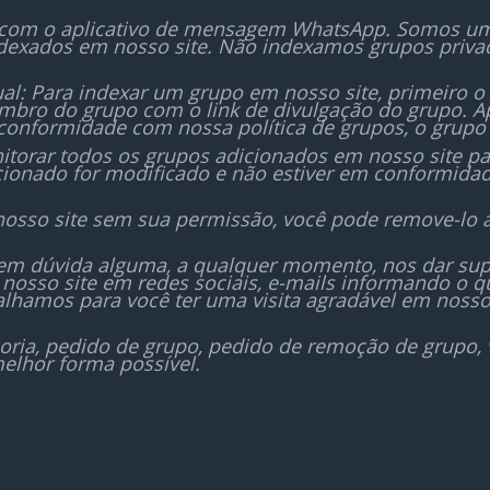
 com o aplicativo de mensagem WhatsApp. Somos um i
dexados em nosso site. Não indexamos grupos priv
al: Para indexar um grupo em nosso site, primeiro o
bro do grupo com o link de divulgação do grupo. Ap
conformidade com nossa política de grupos, o grupo 
orar todos os grupos adicionados em nosso site para
icionado for modificado e não estiver em conformida
nosso site sem sua permissão, você pode remove-lo 
sem dúvida alguma, a qualquer momento, nos dar sup
nosso site em redes sociais, e-mails informando o
lhamos para você ter uma visita agradável em nosso
oria, pedido de grupo, pedido de remoção de grupo,
elhor forma possível.