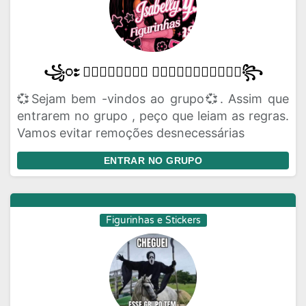
꧁ႊ 𝑰𝒔𝒂𝒃𝒆𝒍𝒍𝒚 𝑭𝒊𝒈𝒖𝒓𝒊𝒏𝒉𝒂𝒔ႋ꧂
💞Sejam bem -vindos ao grupo💞. Assim que
entrarem no grupo , peço que leiam as regras.
Vamos evitar remoções desnecessárias
ENTRAR NO GRUPO
Figurinhas e Stickers