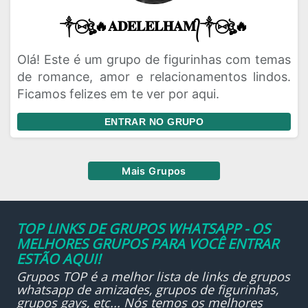
༒⑅⃝ঔৣ🔥𝐀𝐃𝐄𝐋𝐄𝐋𝐇𝐀𝐌᭄༒⑅⃝ঔৣ🔥
Olá! Este é um grupo de figurinhas com temas
de romance, amor e relacionamentos lindos.
Ficamos felizes em te ver por aqui.
ENTRAR NO GRUPO
Mais Grupos
TOP LINKS DE GRUPOS WHATSAPP - OS
MELHORES GRUPOS PARA VOCÊ ENTRAR
ESTÃO AQUI!
Grupos TOP é a melhor lista de links de grupos
whatsapp de amizades, grupos de figurinhas,
grupos gays, etc... Nós temos os melhores