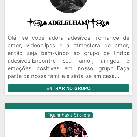
༒⑅⃝ঔৣ🔥𝐀𝐃𝐄𝐋𝐄𝐋𝐇𝐀𝐌᭄༒⑅⃝ঔৣ🔥
Olá, se você adora adesivos, romance de
amor, videoclipes e a atmosfera de amor,
então seja bem-vindo ao grupo de lindos
adesivos.Encontre seu amor, amigos e
emoções positivas em nosso grupo..Faça
parte da nossa família e sinta-se em casa...
ENTRAR NO GRUPO
Figurinhas e Stickers