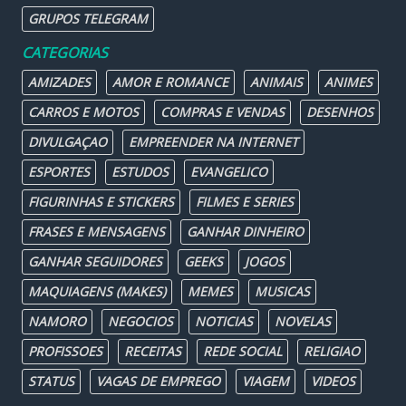
GRUPOS TELEGRAM
CATEGORIAS
AMIZADES
AMOR E ROMANCE
ANIMAIS
ANIMES
CARROS E MOTOS
COMPRAS E VENDAS
DESENHOS
DIVULGAÇAO
EMPREENDER NA INTERNET
ESPORTES
ESTUDOS
EVANGELICO
FIGURINHAS E STICKERS
FILMES E SERIES
FRASES E MENSAGENS
GANHAR DINHEIRO
GANHAR SEGUIDORES
GEEKS
JOGOS
MAQUIAGENS (MAKES)
MEMES
MUSICAS
NAMORO
NEGOCIOS
NOTICIAS
NOVELAS
PROFISSOES
RECEITAS
REDE SOCIAL
RELIGIAO
STATUS
VAGAS DE EMPREGO
VIAGEM
VIDEOS