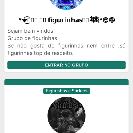
*✬͜͡☬⃝⃬ ⍣⃝ 𝕗𝕚𝕘𝕦𝕣𝕚𝕟𝕙𝕒𝕤⍣⃝𒈞*😎🤪
Sejam bem vindos
Grupo de figurinhas
Se não gosta de figurinhas nem entre .só
figurinhas top de respeito.
ENTRAR NO GRUPO
Figurinhas e Stickers