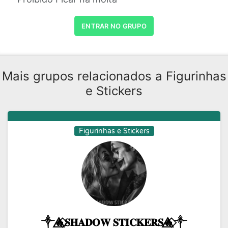
ENTRAR NO GRUPO
Mais grupos relacionados a Figurinhas
e Stickers
Figurinhas e Stickers
༒🔥⃟⃤𝐒𝐇𝐀𝐃𝐎𝐖 𝐒𝐓𝐈𝐂𝐊𝐄𝐑𝐒🔥⃟⃤༒