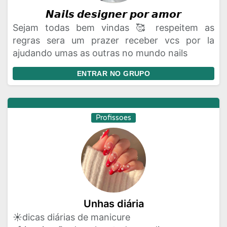
𝙉𝙖𝙞𝙡𝙨 𝙙𝙚𝙨𝙞𝙜𝙣𝙚𝙧 𝙥𝙤𝙧 𝙖𝙢𝙤𝙧
Sejam todas bem vindas 🥰 respeitem as
regras sera um prazer receber vcs por la
ajudando umas as outras no mundo nails
ENTRAR NO GRUPO
Profissoes
Unhas diária
☀️dicas diárias de manicure