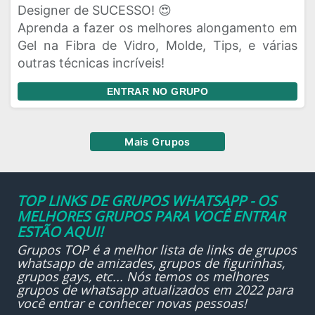
Designer de SUCESSO! 😍
Aprenda a fazer os melhores alongamento em
Gel na Fibra de Vidro, Molde, Tips, e várias
outras técnicas incríveis!
ENTRAR NO GRUPO
Mais Grupos
TOP LINKS DE GRUPOS WHATSAPP - OS
MELHORES GRUPOS PARA VOCÊ ENTRAR
ESTÃO AQUI!
Grupos TOP é a melhor lista de links de grupos
whatsapp de amizades, grupos de figurinhas,
grupos gays, etc... Nós temos os melhores
grupos de whatsapp atualizados em 2022 para
você entrar e conhecer novas pessoas!