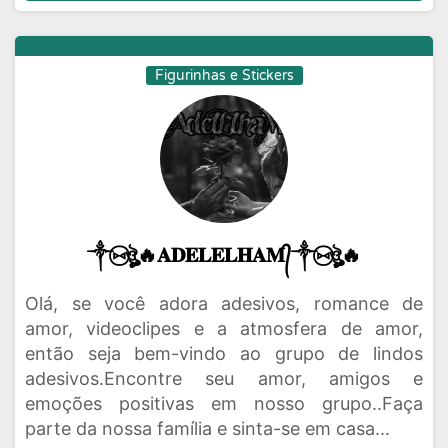
Figurinhas e Stickers
༒⑅⃝ঔৣ🔥𝐀𝐃𝐄𝐋𝐄𝐋𝐇𝐀𝐌᭄༒⑅⃝ঔৣ🔥
Olá, se você adora adesivos, romance de
amor, videoclipes e a atmosfera de amor,
então seja bem-vindo ao grupo de lindos
adesivos.Encontre seu amor, amigos e
emoções positivas em nosso grupo..Faça
parte da nossa família e sinta-se em casa...