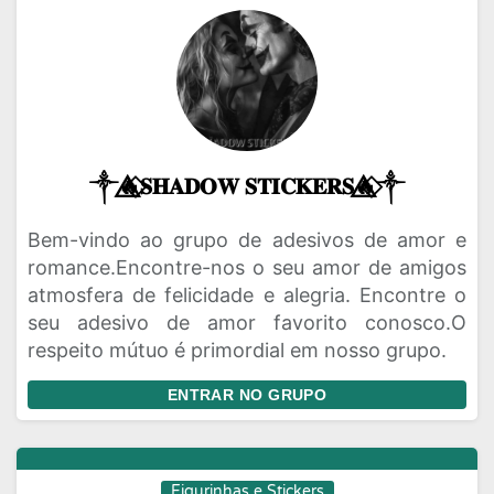
༒🔥⃟⃤𝐒𝐇𝐀𝐃𝐎𝐖 𝐒𝐓𝐈𝐂𝐊𝐄𝐑𝐒🔥⃟⃤༒
Bem-vindo ao grupo de adesivos de amor e
romance.Encontre-nos o seu amor de amigos
atmosfera de felicidade e alegria. Encontre o
seu adesivo de amor favorito conosco.O
respeito mútuo é primordial em nosso grupo.
ENTRAR NO GRUPO
Figurinhas e Stickers