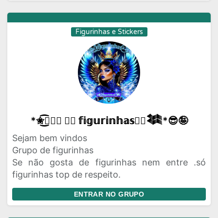
Figurinhas e Stickers
*✬͜͡☬⃝⃬ ⍣⃝ 𝕗𝕚𝕘𝕦𝕣𝕚𝕟𝕙𝕒𝕤⍣⃝𒈞*😎🤪
Sejam bem vindos
Grupo de figurinhas
Se não gosta de figurinhas nem entre .só
figurinhas top de respeito.
ENTRAR NO GRUPO