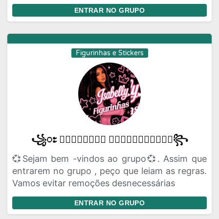
ENTRAR NO GRUPO
Figurinhas e Stickers
꧁ႊ 𝑰𝒔𝒂𝒃𝒆𝒍𝒍𝒚 𝑭𝒊𝒈𝒖𝒓𝒊𝒏𝒉𝒂𝒔ႋ꧂
💞Sejam bem -vindos ao grupo💞. Assim que
entrarem no grupo , peço que leiam as regras.
Vamos evitar remoções desnecessárias
ENTRAR NO GRUPO