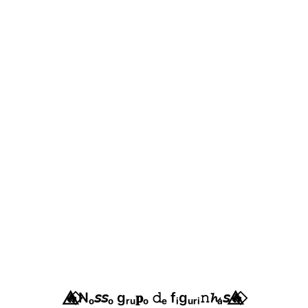
🔥⃟⃤Nₒ𝘴𝘴ₒ gᵣᵤ𝐩ₒ 𝚍ₑ fᵢgᵤᵣᵢ𝚗𝓱ₐ𝘴🔥⃟⃤