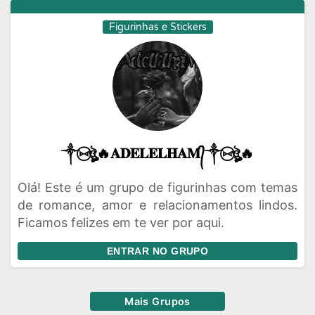
Figurinhas e Stickers
༒⑅⃝ঔৣ🔥𝐀𝐃𝐄𝐋𝐄𝐋𝐇𝐀𝐌᭄༒⑅⃝ঔৣ🔥
Olá! Este é um grupo de figurinhas com temas
de romance, amor e relacionamentos lindos.
Ficamos felizes em te ver por aqui.
ENTRAR NO GRUPO
Mais Grupos