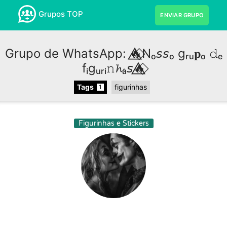
Grupos TOP
ENVIAR GRUPO
Grupo de WhatsApp: 🔥⃟⃤Nₒ𝘴𝘴ₒ gᵣᵤ𝐩ₒ 𝚍ₑ
fᵢgᵤᵣᵢ𝚗𝓱ₐ𝘴🔥⃟⃤
Tags
figurinhas
1
Figurinhas e Stickers