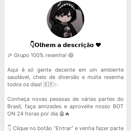
👇𝗢𝗹𝗵𝗲𝗺 𝗮 𝗱𝗲𝘀𝗰𝗿𝗶çã𝗼 ❤️
🎉 Grupo 100% resenha! 😄
Aqui é só gente decente em um ambiente
saudável, cheio de diversão e muita resenha
todos os dias! 🇧🇷✨
Conheça novas pessoas de várias partes do
Brasil, faça amizades e aproveite nosso BOT
ON 24 horas por dia 🤖🔥
👇 Clique no botão “Entrar” e venha fazer parte