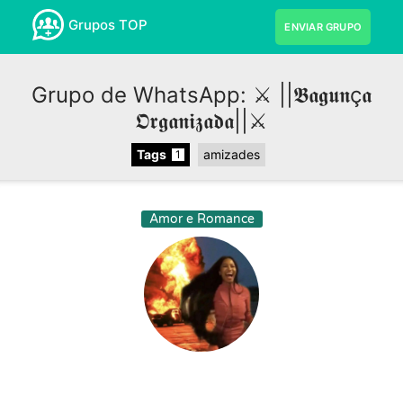
Grupos TOP
ENVIAR GRUPO
Grupo de WhatsApp: ⚔️ ||𝕭𝖆𝖌𝖚𝖓ç𝖆
𝕺𝖗𝖌𝖆𝖓𝖎𝖟𝖆𝖉𝖆||⚔️
Tags
amizades
1
Amor e Romance