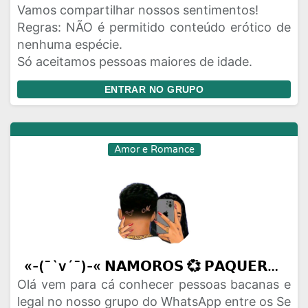
Vamos compartilhar nossos sentimentos!
Regras: NÃO é permitido conteúdo erótico de
nenhuma espécie.
Só aceitamos pessoas maiores de idade.
ENTRAR NO GRUPO
Amor e Romance
«-(¯`v´¯)-« 𝗡𝗔𝗠𝗢𝗥𝗢𝗦 💞 𝗣𝗔𝗤𝗨𝗘𝗥𝗔𝗦 💞 𝗔𝗠𝗜𝗭𝗔𝗗𝗘𝗦 »-(¯`v´¯)-»
Olá vem para cá conhecer pessoas bacanas e
legal no nosso grupo do WhatsApp entre os Se