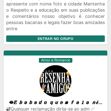
apresente com nome foto e cidade Mantenha
o Respeito e a educação em suas publicações
e comentários nosso objetivo é conhecer
pessoas bacanas e legais fazer boas amizades
entre
ENTRAR NO GRUPO
Amor e Romance
🫦𝑬́ 𝒃𝒂𝒃𝒂𝒅𝒐 𝒒𝒖𝒆𝒎 𝒇𝒂𝒍𝒂 𝒏𝒆́ 𝒕𝒂𝒕𝒚𝒂𝒏𝒆 𝒆 𝒔𝒆𝒖𝒔 𝒂𝒎𝒊𝒈𝒐𝒔 😈
🔐Qualquer reclamação dirija-se ao adm ✅