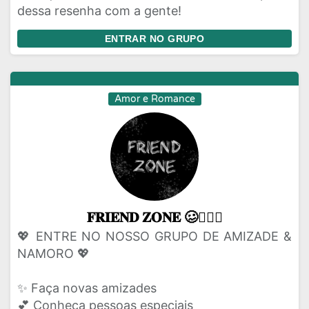
dessa resenha com a gente!
ENTRAR NO GRUPO
Amor e Romance
𝐅𝐑𝐈𝐄𝐍𝐃 𝐙𝐎𝐍𝐄 🥴👩‍❤️‍👨
💖 ENTRE NO NOSSO GRUPO DE AMIZADE &
NAMORO 💖
✨ Faça novas amizades
💕 Conheça pessoas especiais