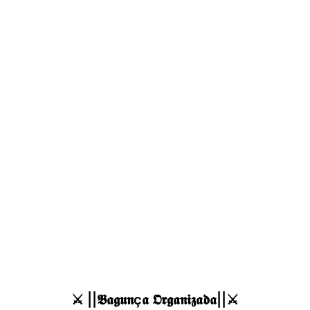
⚔️ ||𝕭𝖆𝖌𝖚𝖓ç𝖆 𝕺𝖗𝖌𝖆𝖓𝖎𝖟𝖆𝖉𝖆||⚔️