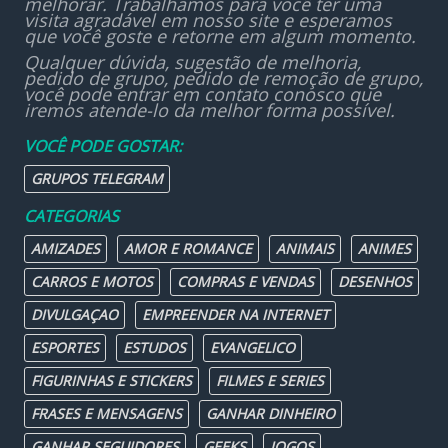
melhorar. Trabalhamos para você ter uma
visita agradável em nosso site e esperamos
que você goste e retorne em algum momento.
Qualquer dúvida, sugestão de melhoria,
pedido de grupo, pedido de remoção de grupo,
você pode entrar em contato conosco que
iremos atende-lo da melhor forma possível.
VOCÊ PODE GOSTAR:
GRUPOS TELEGRAM
CATEGORIAS
AMIZADES
AMOR E ROMANCE
ANIMAIS
ANIMES
CARROS E MOTOS
COMPRAS E VENDAS
DESENHOS
DIVULGAÇAO
EMPREENDER NA INTERNET
ESPORTES
ESTUDOS
EVANGELICO
FIGURINHAS E STICKERS
FILMES E SERIES
FRASES E MENSAGENS
GANHAR DINHEIRO
GANHAR SEGUIDORES
GEEKS
JOGOS