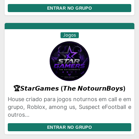
ENTRAR NO GRUPO
Jogos
🏆𝙎𝙩𝙖𝙧𝙂𝙖𝙢𝙚𝙨 (𝙏𝙝𝙚 𝙉𝙤𝙩𝙤𝙪𝙧𝙣𝘽𝙤𝙮𝙨)
House criado para jogos noturnos em call e em
grupo, Roblox, among us, Suspect eFootball e
outros...
ENTRAR NO GRUPO