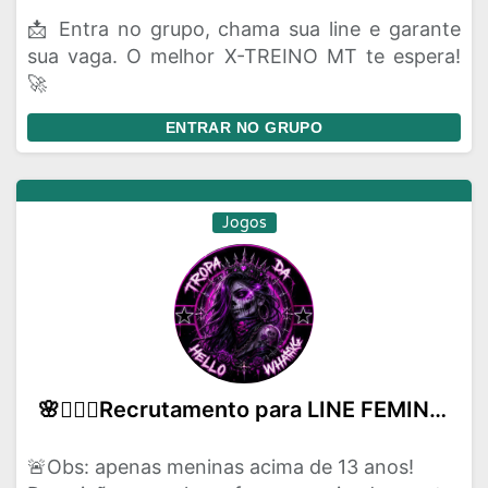
📩 Entra no grupo, chama sua line e garante
sua vaga. O melhor X-TREINO MT te espera!
🚀
ENTRAR NO GRUPO
Jogos
🌸🧚🏻‍♀️Recrutamento para LINE FEMININA-FF
🚨Obs: apenas meninas acima de 13 anos!