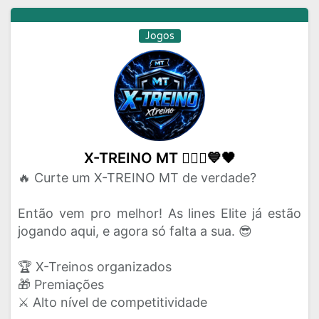
Jogos
X-TREINO MT 🙅🏽‍♂️💙🖤
🔥 Curte um X-TREINO MT de verdade?
Então vem pro melhor! As lines Elite já estão
jogando aqui, e agora só falta a sua. 😎
🏆 X-Treinos organizados
🎁 Premiações
⚔️ Alto nível de competitividade