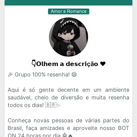
Amor e Romance
👇𝗢𝗹𝗵𝗲𝗺 𝗮 𝗱𝗲𝘀𝗰𝗿𝗶çã𝗼 ❤️
🎉 Grupo 100% resenha! 😄
Aqui é só gente decente em um ambiente
saudável, cheio de diversão e muita resenha
todos os dias! 🇧🇷✨
Conheça novas pessoas de várias partes do
Brasil, faça amizades e aproveite nosso BOT
ON 24 horas por dia 🤖🔥