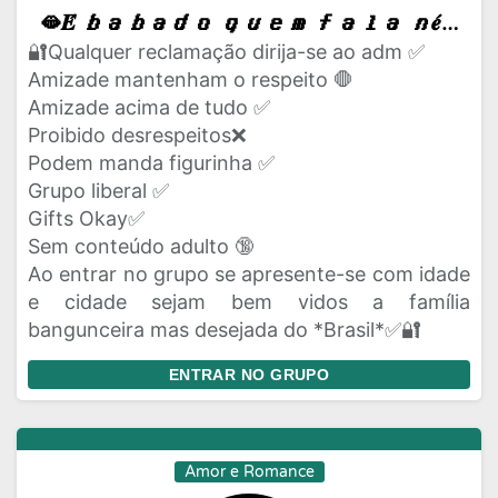
🫦𝑬́ 𝒃𝒂𝒃𝒂𝒅𝒐 𝒒𝒖𝒆𝒎 𝒇𝒂𝒍𝒂 𝒏𝒆́ 𝒕𝒂𝒕𝒚𝒂𝒏𝒆 𝒆 𝒔𝒆𝒖𝒔 𝒂𝒎𝒊𝒈𝒐𝒔 😈
🔐Qualquer reclamação dirija-se ao adm ✅
Amizade mantenham o respeito 🛑
Amizade acima de tudo ✅
Proibido desrespeitos❌
Podem manda figurinha ✅
Grupo liberal ✅
Gifts Okay✅
Sem conteúdo adulto 🔞
Ao entrar no grupo se apresente-se com idade
e cidade sejam bem vidos a família
bangunceira mas desejada do *Brasil*✅🔐
ENTRAR NO GRUPO
Amor e Romance