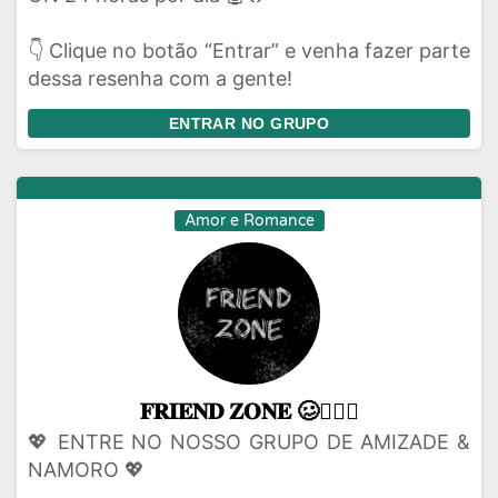
👇 Clique no botão “Entrar” e venha fazer parte
dessa resenha com a gente!
ENTRAR NO GRUPO
Amor e Romance
𝐅𝐑𝐈𝐄𝐍𝐃 𝐙𝐎𝐍𝐄 🥴👩‍❤️‍👨
💖 ENTRE NO NOSSO GRUPO DE AMIZADE &
NAMORO 💖