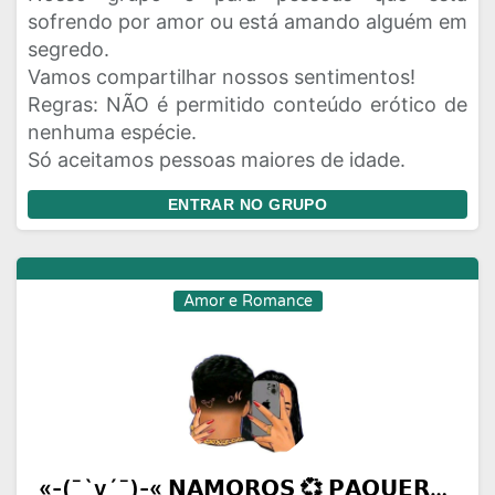
sofrendo por amor ou está amando alguém em
segredo.
Vamos compartilhar nossos sentimentos!
Regras: NÃO é permitido conteúdo erótico de
nenhuma espécie.
Só aceitamos pessoas maiores de idade.
ENTRAR NO GRUPO
Amor e Romance
«-(¯`v´¯)-« 𝗡𝗔𝗠𝗢𝗥𝗢𝗦 💞 𝗣𝗔𝗤𝗨𝗘𝗥𝗔𝗦 💞 𝗔𝗠𝗜𝗭𝗔𝗗𝗘𝗦 »-(¯`v´¯)-»