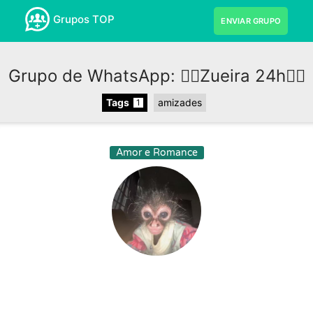
Grupos TOP
ENVIAR GRUPO
Grupo de WhatsApp: 😶‍🌫️Zueira 24h😶‍🌫️
Tags
amizades
1
Amor e Romance