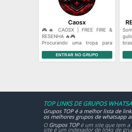
Caosx
🎮🔥 CAOSX | FREE FIRE &
So
RESENHA 🔥🎮
guil
Procurando uma tropa para
bra
jogar, conversar e fazer
co
ENTRAR NO GRUPO
amizades? Então você
HO
encontrou o lugar certo!
GUI
✅ Partidas de Free Fire
TO
✅ Calls para jogar e trocar
Ven
ideia
💙, 
✅ Novas amizades e muita
fire.
resenha
✅ Ambiente organizado e
TOP LINKS DE GRUPOS WHATSA
respeitoso
Grupos TOP é a melhor lista de lin
✅ Membros ativos
os melhores grupos de whatsapp at
📜 Regras básicas: • Respeite
O
Grupos TOP
é um site que tem a 
todos os membros e
site é um indexador de links de gr