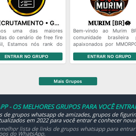
line e garante sua vag
melhor X-TREINO MT
espera! 🚀
RECRUTAMENTO • GUILDAS E7
𝐌𝐔𝐑𝐈𝐌 [BR]🪷
mos uma das maiores
Bem-vindo ao Murim B
das do cenário de free fire
comunidade brasileira 
sil, Estamos nós rank do
apaixonados por MMORP
mpetitivo, como em
jogos online! Este é o l
ENTRAR NO GRUPO
ENTRAR NO GRUPO
NRAS & GUERRA DE
para quem vive avent
LDAS, Temos premiação
virtuais, acompanha novid
P 3° PASSE ou DIMAS,
do gênero e gosta de tr
ha se juntar a E7 E-SPORTS
experiências com ou
Mais Grupos
a melhor do cenário do free
jogadores.
PP - OS MELHORES GRUPOS PARA VOCÊ ENTRAR
ks de grupos whatsapp de amizades, grupos de figurin
ualizados em 2022 para você entrar e conhecer nova
melhor lista de links de grupos whatsapp para entra
upos do WhatsApp.