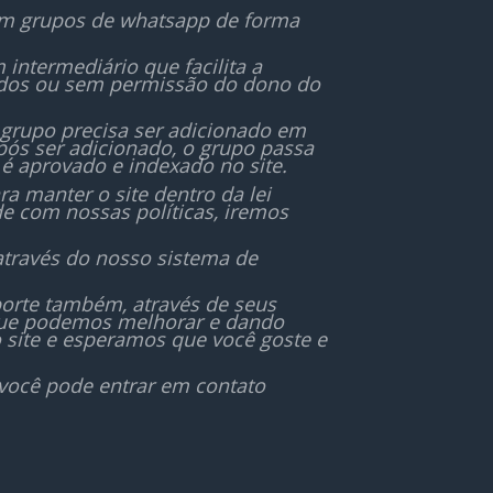
 em grupos de whatsapp de forma
ntermediário que facilita a
ados ou sem permissão do dono do
 grupo precisa ser adicionado em
ós ser adicionado, o grupo passa
é aprovado e indexado no site.
 manter o site dentro da lei
de com nossas políticas, iremos
através do nosso sistema de
orte também, através de seus
 que podemos melhorar e dando
 site e esperamos que você goste e
 você pode entrar em contato