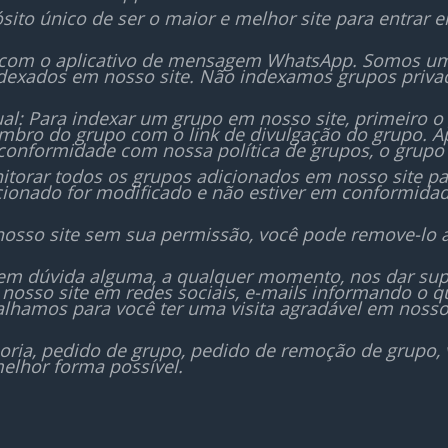
sito único de ser o maior e melhor site para entrar
 com o aplicativo de mensagem WhatsApp. Somos um i
dexados em nosso site. Não indexamos grupos priv
al: Para indexar um grupo em nosso site, primeiro o
bro do grupo com o link de divulgação do grupo. Ap
conformidade com nossa política de grupos, o grupo 
orar todos os grupos adicionados em nosso site para
icionado for modificado e não estiver em conformida
nosso site sem sua permissão, você pode remove-lo 
sem dúvida alguma, a qualquer momento, nos dar sup
nosso site em redes sociais, e-mails informando o
lhamos para você ter uma visita agradável em nosso
oria, pedido de grupo, pedido de remoção de grupo,
elhor forma possível.