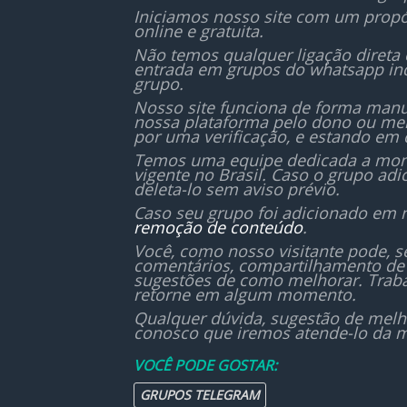
administradores. • Proibido
Iniciamos nosso site com um propó
pornografia, gore e spam. •
online e gratuita.
Apresente-se ao entrar. • Não
Não temos qualquer ligação direta
chame membros no privado
entrada em grupos do whatsapp in
grupo.
sem permissão.
🏆 Entre para a família CAOSX,
Nosso site funciona de forma manu
nossa plataforma pelo dono ou mem
monte seu squad e venha
por uma verificação, e estando em 
buscar o Booyah com a gente!
Temos uma equipe dedicada a monit
🔥👑
vigente no Brasil. Caso o grupo ad
“Aqui o caos é organizado e a
deleta-lo sem aviso prévio.
diversão é garantida!“ 🎯🔥
Caso seu grupo foi adicionado em 
remoção de conteúdo
.
Você, como nosso visitante pode, 
comentários, compartilhamento de 
sugestões de como melhorar. Traba
retorne em algum momento.
Qualquer dúvida, sugestão de melh
conosco que iremos atende-lo da m
VOCÊ PODE GOSTAR:
GRUPOS TELEGRAM