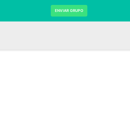
ENVIAR GRUPO