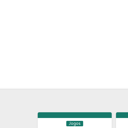
Jogos