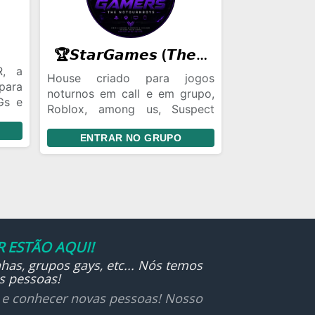
a. O
 te
🏆𝙎𝙩𝙖𝙧𝙂𝙖𝙢𝙚𝙨 (𝙏𝙝𝙚 𝙉𝙤𝙩𝙤𝙪𝙧𝙣𝘽𝙤𝙮𝙨)
R, a
House criado para jogos
para
noturnos em call e em grupo,
Gs e
Roblox, among us, Suspect
ugar
eFootball e outros...
uras
ENTRAR NO GRUPO
ades
ocar
tros
 ESTÃO AQUI!
has, grupos gays, etc... Nós temos
s pessoas!
r e conhecer novas pessoas! Nosso