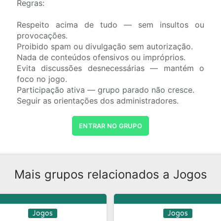
Regras:
Respeito acima de tudo — sem insultos ou
provocações.
Proibido spam ou divulgação sem autorização.
Nada de conteúdos ofensivos ou impróprios.
Evita discussões desnecessárias — mantém o
foco no jogo.
Participação ativa — grupo parado não cresce.
Seguir as orientações dos administradores.
ENTRAR NO GRUPO
Mais grupos relacionados a Jogos
Jogos
Jogos