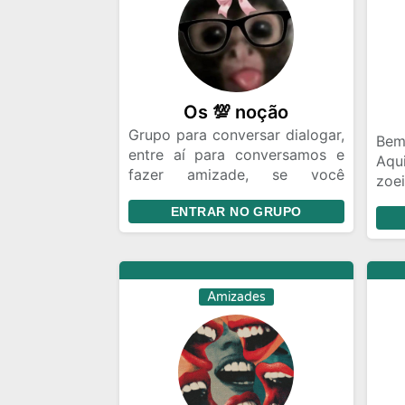
Os 💯 noção
Grupo para conversar dialogar,
Bem
entre aí para conversamos e
Aqu
fazer amizade, se você
zoe
procura amizade esse grupo é
evi
ENTRAR NO GRUPO
ideal para você. Bora bater um
inva
papo legal e conhecer gente
nova entre aí, e seja bem vindo
a nossa turma
Amizades