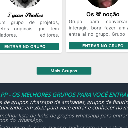
Os 💯 noção
ℒ𝓎𝒸𝒶𝓃 𝒮𝓉𝓊𝒹𝒾ℴ𝓈
Grupo para conversa
m grupo de projetos,
interagir, bora fazer ami
jetos originais que tem
entra aí no grupo. Grupo 
bladores, editores,
fazer amizades e conver
adores, roteirista, etc.
ENTRAR NO GRUPO
bora distrair e falar s
ENTRAR NO GRUPO
ra é a líder do grupo.
várias coisas, a gente é 
bem Ocorre eventos nessa
doido kkkk, bora ter hum
pe.
conversar, partiu, entra aí
s importante :tem que
Mais Grupos
er cooperação se sabe
tar, animar, dublar,
nhar.
ntuito é diversão, mas sem
PP - OS MELHORES GRUPOS PARA VOCÊ ENTRAR
operação não haverá
ks de grupos whatsapp de amizades, grupos de figurin
lução.
ualizados em 2022 para você entrar e conhecer nova
melhor lista de links de grupos whatsapp para entra
upos do WhatsApp.
sito único de ser o maior e melhor site para entrar