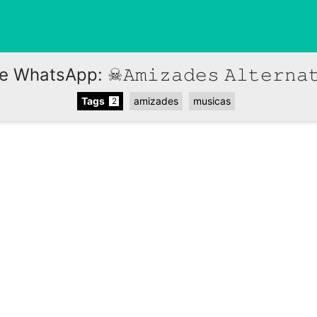
WhatsApp: ☠︎𝙰𝚖𝚒𝚣𝚊𝚍𝚎𝚜 𝙰𝚕𝚝𝚎𝚛𝚗𝚊𝚝
Tags
amizades
musicas
2