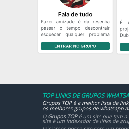
Fala de tudo
Fazer amizade é da resenha
É u
passar o tempo descontrair
pro
esquecer qualquer problema
Du
criar laços amizades aí bacana
anim
ENTRAR NO GRUPO
A ki
Tam
equi
Mai
hav
edi
dese
O i
TOP LINKS DE GRUPOS WHATSA
co
Grupos TOP é a melhor lista de lin
evo
os melhores grupos de whatsapp at
O
Grupos TOP
é um site que tem a 
site é um indexador de links de gr
Iniciamos nosso site com um propó