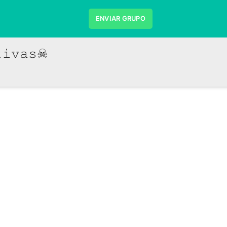
ENVIAR GRUPO
𝚒𝚟𝚊𝚜☠︎