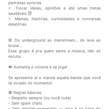
pedradas sonoras
⚡ Trocar ideias, opiniões e até umas tretas
saudáveis 😈
⚡ Memes, histórias, curiosidades e conversas
aleatórias
💀 Do underground ao mainstream… do leve ao
brutal…
Esse grupo é pra quem sente a música, não só
escuta.
🔊 Aumenta o volume e se joga!
Se apresenta aí e manda aquela banda que você
tá viciado no momento!
🚫 Regras básicas:
– Respeito sempre (ou você roda)
– Sem spam chato
– Sem mimimi exagerado — aqui é na base do