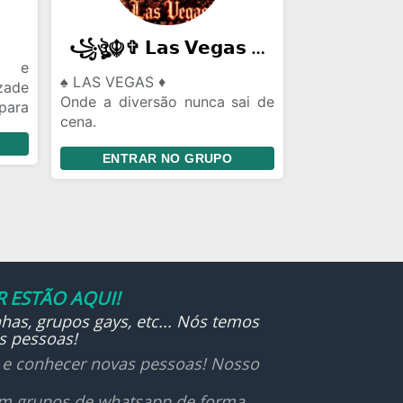
꧁ঔৣ☬✞ 𝗟𝗮𝘀 𝗩𝗲𝗴𝗮𝘀 ✞☬ঔৣ꧂
r e
♠️ LAS VEGAS ♦️
zade
Onde a diversão nunca sai de
para
cena.
sar,
💬 Conversas • 🤝 Novas
obre
ENTRAR NO GRUPO
amizades • 🎲 Jogos • 🎉
tudo
Eventos
or e
Respeito, bom humor e
participação fazem parte da
casa.
🍀 Puxe uma cadeira, entre na
mesa e aproveite sua estadia!
 ESTÃO AQUI!
🎰
has, grupos gays, etc... Nós temos
s pessoas!
r e conhecer novas pessoas! Nosso
 em grupos de whatsapp de forma