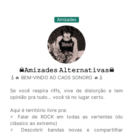
Amizades
☠︎𝙰𝚖𝚒𝚣𝚊𝚍𝚎𝚜 𝙰𝚕𝚝𝚎𝚛𝚗𝚊𝚝𝚒𝚟𝚊𝚜☠︎
🎸🔥 BEM-VINDO AO CAOS SONORO 🔥🎸
Se você respira riffs, vive de distorção e tem
opinião pra tudo… você tá no lugar certo.
Aqui é território livre pra:
⚡ Falar de ROCK em todas as vertentes (do
clássico ao extremo)
⚡ Descobrir bandas novas e compartilhar