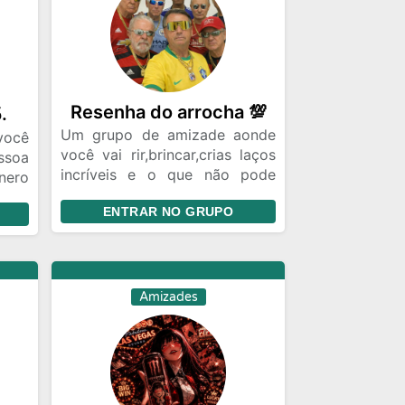
Resenha do arrocha 💯
.
Um grupo de amizade aonde
você
você vai rir,brincar,crias laços
ssoa
incríveis e o que não pode
ero
faltar,muita resenha ! Venha
tras
ENTRAR NO GRUPO
nos conhecer
m às
odos
upo
do é
Amizades