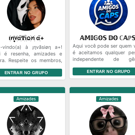
ꪱׁׅꪀׁׅ᥎꫶ׁׅɑׁׅ֮꯱ׁׅ֒ꪱׁׅᨵׁׅꪀׁׅ ɑׁׅ֮+
𝔸𝕄𝕀𝔾𝕆𝕊 𝔻𝕆 ℂ𝔸ℙ
Aqui você pode ser quem 
-vindo(a) à ¡ηvãsiøη a+!
é aceitamos qualquer pe
i é resenha, amizades e
independente de gên
ira. Respeite os membros,
orientação sexual ou ou
te brigas e aproveite a
ENTRAR NO GRUPO
diferenças des que siga
ENTRAR NO GRUPO
são. 🖤
regras do grupo serão t
bem vindos é um gr
organizado é respeita
zuiro au mesmo tendo
Amizades
Amizades