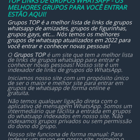
TOP LINKS DE GRUPOS WHATSAPP - OS
MELHORES GRUPOS PARA VOCÊ ENTRAR
ESTÃO AQUI!
Grupos TOP é a melhor lista de links de grupos
whatsapp de amizades, grupos de figurinhas,
grupos gays, etc... Nós temos os melhores
grupos de whatsapp atualizados em 2022 para
você entrar e conhecer novas pessoas!
O
Grupos TOP
é um site que tem a melhor lista
de links de grupos whatsapp para entrar e
conhecer novas pessoas! Nosso site é um
indexador de links de grupos do WhatsApp.
Iniciamos nosso site com um propósito único
de ser o maior e melhor site para entrar em
grupos de whatsapp de forma online e
gratuita.
Não temos qualquer ligação direta com o
aplicativo de mensagem WhatsApp. Somos um
intermediário que facilita a entrada em grupos
do whatsapp indexados em nosso site. Não
indexamos grupos privados ou sem permissão
do dono do grupo.
Nosso site funciona de forma manual: Para
indexar um grupo em nosso site, primeiro o