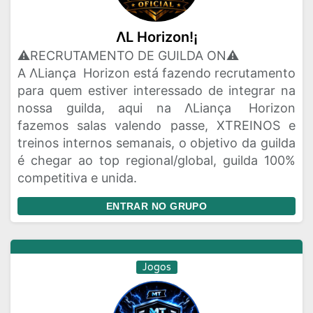
ΛL Horizon!¡
⚠️RECRUTAMENTO DE GUILDA ON⚠️
A ΛLiança Horizon está fazendo recrutamento
para quem estiver interessado de integrar na
nossa guilda, aqui na ΛLiança Horizon
fazemos salas valendo passe, XTREINOS e
treinos internos semanais, o objetivo da guilda
é chegar ao top regional/global, guilda 100%
competitiva e unida.
ENTRAR NO GRUPO
Jogos