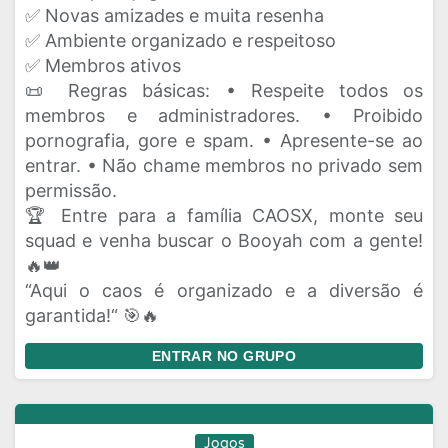
✅ Novas amizades e muita resenha
✅ Ambiente organizado e respeitoso
✅ Membros ativos
📜 Regras básicas: • Respeite todos os
membros e administradores. • Proibido
pornografia, gore e spam. • Apresente-se ao
entrar. • Não chame membros no privado sem
permissão.
🏆 Entre para a família CAOSX, monte seu
squad e venha buscar o Booyah com a gente!
🔥👑
“Aqui o caos é organizado e a diversão é
garantida!“ 🎯🔥
ENTRAR NO GRUPO
Jogos