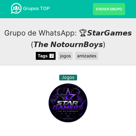
Grupos TOP
ENVIAR GRUPO
Grupo de WhatsApp: 🏆𝙎𝙩𝙖𝙧𝙂𝙖𝙢𝙚𝙨
(𝙏𝙝𝙚 𝙉𝙤𝙩𝙤𝙪𝙧𝙣𝘽𝙤𝙮𝙨)
Tags
jogos
amizades
2
Jogos