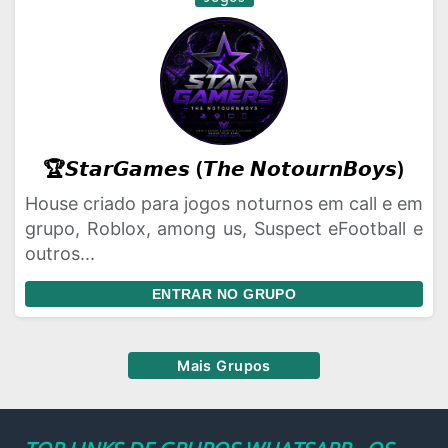
🏆𝙎𝙩𝙖𝙧𝙂𝙖𝙢𝙚𝙨 (𝙏𝙝𝙚 𝙉𝙤𝙩𝙤𝙪𝙧𝙣𝘽𝙤𝙮𝙨)
House criado para jogos noturnos em call e em
grupo, Roblox, among us, Suspect eFootball e
outros...
ENTRAR NO GRUPO
Mais Grupos