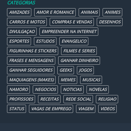
CATEGORIAS
AMIZADES
AMOR E ROMANCE
ANIMAIS
ANIMES
CARROS E MOTOS
COMPRAS E VENDAS
DESENHOS
DIVULGAÇAO
EMPREENDER NA INTERNET
ESPORTES
ESTUDOS
EVANGELICO
FIGURINHAS E STICKERS
FILMES E SERIES
FRASES E MENSAGENS
GANHAR DINHEIRO
GANHAR SEGUIDORES
GEEKS
JOGOS
MAQUIAGENS (MAKES)
MEMES
MUSICAS
NAMORO
NEGOCIOS
NOTICIAS
NOVELAS
PROFISSOES
RECEITAS
REDE SOCIAL
RELIGIAO
STATUS
VAGAS DE EMPREGO
VIAGEM
VIDEOS