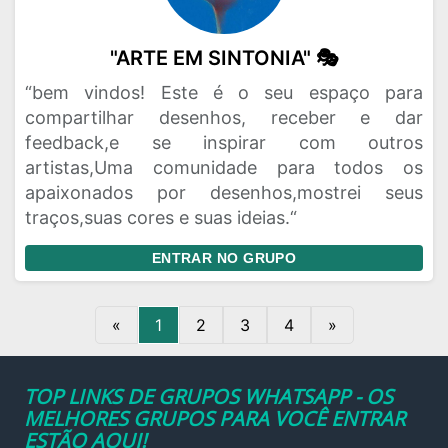
"ARTE EM SINTONIA" 🎭
“bem vindos! Este é o seu espaço para
compartilhar desenhos, receber e dar
feedback,e se inspirar com outros
artistas,Uma comunidade para todos os
apaixonados por desenhos,mostrei seus
traços,suas cores e suas ideias.“
ENTRAR NO GRUPO
«
1
2
3
4
»
TOP LINKS DE GRUPOS WHATSAPP - OS
MELHORES GRUPOS PARA VOCÊ ENTRAR
ESTÃO AQUI!