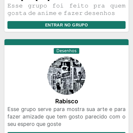
𝙴𝚜𝚜𝚎 𝚐𝚛𝚞𝚙𝚘 𝚏𝚘𝚒 𝚏𝚎𝚒𝚝𝚘 𝚙𝚛𝚊 𝚚𝚞𝚎𝚖
𝚐𝚘𝚜𝚝𝚊 𝚍𝚎 𝚊𝚗𝚒𝚖𝚎 𝚎 𝚏𝚊𝚣𝚎𝚛 𝚍𝚎𝚜𝚎𝚗𝚑𝚘𝚜
ENTRAR NO GRUPO
Desenhos
Rabisco
Esse grupo serve para mostra sua arte e para
fazer amizade que tem gosto parecido com o
seu espero que goste