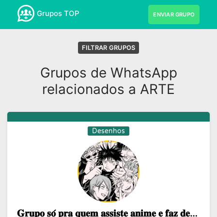
Grupos TOP
ENVIAR GRUPO
FILTRAR GRUPOS
Grupos de WhatsApp
relacionados a ARTE
Desenhos
𝐆𝐫𝐮𝐩𝐨 𝐬𝐨́ 𝐩𝐫𝐚 𝐪𝐮𝐞𝐦 𝐚𝐬𝐬𝐢𝐬𝐭𝐞 𝐚𝐧𝐢𝐦𝐞 𝐞 𝐟𝐚𝐳 𝐝𝐞𝐬𝐞𝐧𝐡𝐨