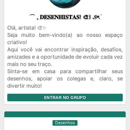
⌒ 𓈒 𝐃𝐄𝐒𝐄𝐍𝐇𝐈𝐒𝐓𝐀𝐒! 🎨꒱ 𝅄 ୭ৎ ࣪
Olá, artista! 🎨✨
Seja muito bem-vindo(a) ao nosso espaço
criativo!
Aqui você vai encontrar inspiração, desafios,
amizades e a oportunidade de evoluir cada vez
mais no seu traço.
Sinta-se em casa para compartilhar seus
desenhos, apoiar os colegas e, claro, se
divertir muito!
ENTRAR NO GRUPO
Desenhos