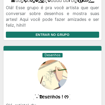
❝🎀︪᳕⃔⪨ℂ݂𝐢ძ⃛𑂳𐐼꯭ᩨ𝖽𝗲͙ ժ𑄜᳕⃞𝐬 𐐼⃛𐐲𝐭𝐢︩꯱֢ׄ𝕥𝐥⃝ɑ𝑠꯭🍭݂՞❞
Olá! Esse grupo é pra você artista que quer
conversar sobre desenhos e mostra suas
artes! Aqui você pode fazer amizades e ser
feliz, hihi!!
ENTRAR NO GRUPO
Desenhos
ִ ࣪ ˖ ࣪𝕯ᥱsᥱᥒһ᥆s ! ᰔ ִ ׄ