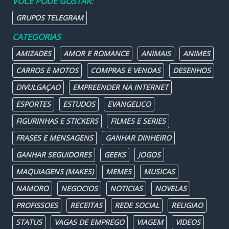
VOCÊ PODE GOSTAR:
GRUPOS TELEGRAM
CATEGORIAS
AMIZADES
AMOR E ROMANCE
ANIMAIS
ANIMES
CARROS E MOTOS
COMPRAS E VENDAS
DESENHOS
DIVULGAÇAO
EMPREENDER NA INTERNET
ESPORTES
ESTUDOS
EVANGELICO
FIGURINHAS E STICKERS
FILMES E SERIES
FRASES E MENSAGENS
GANHAR DINHEIRO
GANHAR SEGUIDORES
GEEKS
JOGOS
MAQUIAGENS (MAKES)
MEMES
MUSICAS
NAMORO
NEGOCIOS
NOTICIAS
NOVELAS
PROFISSOES
RECEITAS
REDE SOCIAL
RELIGIAO
STATUS
VAGAS DE EMPREGO
VIAGEM
VIDEOS