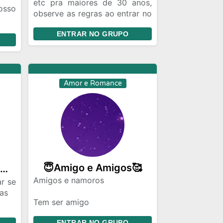
etc pra maiores de 30 anos,
osso
observe as regras ao entrar no
grupo para não ser banido
para
ENTRAR NO GRUPO
esmo
ê se
esmo
boas
Amor e Romance
com:
😇Amigo e Amigos🥰
⚠️ℙ𝔼ℝ𝕚𝔾𝕆! 𝕊𝕆́ 𝔸ℙ𝔸𝕀𝕏𝕆ℕ𝔸𝔻𝕆𝕊!
Amigos e namoros
r se
ras
Tem ser amigo
Tente ser uma pessoa legal
ENTRAR NO GRUPO