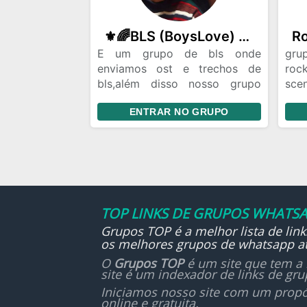
⚜️🌈BLS (BoysLove) Oficial /encontrei seu Fic ou seu amor aqui❤️🌈
E um grupo de bls onde
gru
enviamos ost e trechos de
roc
bls,além disso nosso grupo
sce
tbm é pra criarmos novas
rock
ENTRAR NO GRUPO
amizade tudo no respeito
cen
,somos um grupo bem família
gru
e temos a formação de casais
pun
fic
toda
ama
ano
e s
TOP LINKS DE GRUPOS WHATSA
que
Grupos TOP é a melhor lista de lin
bat
os melhores grupos de whatsapp at
O
Grupos TOP
é um site que tem a 
site é um indexador de links de gr
Iniciamos nosso site com um propó
online e gratuita.