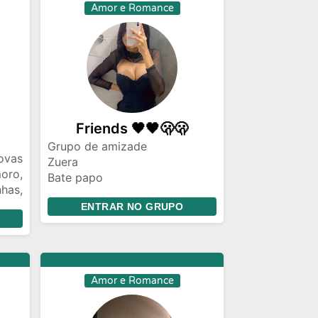
e no
Amor e Romance
Friends 🖤🖤🫢🫢
Grupo de amizade
vas
Zuera
ro,
Bate papo
has,
LGBT
ENTRAR NO GRUPO
Grupo de diversidade
Conhecer pessoas
Chat gay
Mundo lgbt
Grupo para fazer amigos em
Amor e Romance
todo Brasil
Lgbt