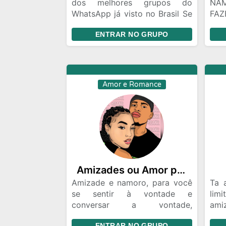
dos melhores grupos do
NA
WhatsApp já visto no Brasil Se
FA
apresente com nome foto e
PO
ENTRAR NO GRUPO
cidade Mantenha o Respeito e
POV
a educação em suas
VAE
publicações e comentários o
nosso objetivo é você
conhecer pessoas bacanas e
Amor e Romance
legal e fazer boas amizades
Amizades ou Amor pode ❤️💕💞
Amizade e namoro, para você
Ta 
se sentir à vontade e
lim
conversar a vontade,
ami
independente da onde é,
enc
ENTRAR NO GRUPO