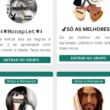
⸸⛥𝙼𝚘𝚗𝚜𝚙𝚒𝚎𝚝⛥⸸
Só as melhor do mo
s entrar leia as regras a
sertanejo clássico mais an
uir ;) se aprensete com
mais nova
, nome e idade. faça novas
Romance internacional 
zades e até web namoro
ENTRAR NO GRUPO
FIGURINHAS vídeo imagen
ENTRAR NO GRUPO
ka, entrem;)
Amor e Romance
Amor e Romance