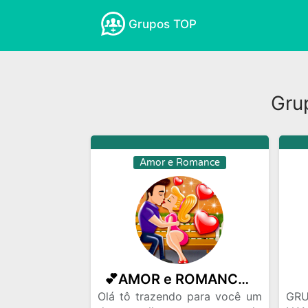
Grupos TOP
Amizades
Amor e Romance
Anima
Empreender na Internet
Esportes
Gru
Ganhar Dinheiro
Ganhar Seguidores
Noticias
Novelas
Profissoes
R
Amor e Romance
💕AMOR e ROMANCE VIRTUAL💞
Olá tô trazendo para você um
GR