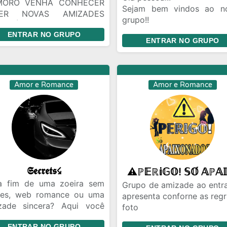
MORO VENHA CONHECER
Sejam bem vindos ao n
ZER NOVAS AMIZADES
grupo!!
VO É SUPER AMIGAVEL
Grupo foi impulsionado 
ENTRAR NO GRUPO
O DA BAHIA SÃO PAULÃO
ENTRAR NO GRUPO
novas amizades ou até m
IAS CIDADES
encontrar alguém para voc
relacionar. Ou ate m
passar seu tempo, dar 
Amor e Romance
Amor e Romance
risadas.
Ao entrar se apresentar 
Foto, nome e idade.
𝕾𝖊𝖈𝖗𝖊𝖙𝖘☇
a fim de uma zoeira sem
Grupo de amizade ao entra
ites, web romance ou uma
apresenta conforne as reg
zade sincera? Aqui você
foto
ontra de tudo e mais um
nome
ENTRAR NO GRUPO