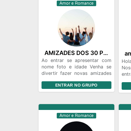
Amor e Romance
AMIZADES DOS 30 PRA CIMA🥰
Ao entrar se apresentar com
Hol
nome foto e idade Venha se
Nos
divertir fazer novas amizades
ent
ou até algo mais entem
des
ENTRAR NO GRUPO
pessoal serão todos bem
nom
vindos
est
a f
se
cari
Amor e Romance