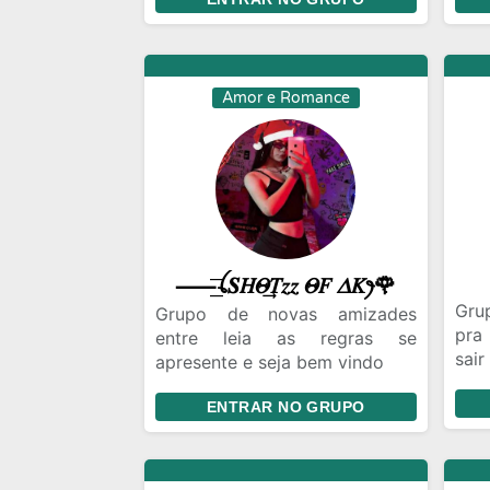
conversas sem invadir o
pou
privado e sem pornografia
Amor e Romance
⸺͟͞ꪶ𝑺𝐻𝛩͢𝑇𝑧𝑧 𝛩𝐹 𝛥𝐾ꫂ🌹
Gru
Grupo de novas amizades
pra
entre leia as regras se
sair
apresente e seja bem vindo
bem
Estamos esperando por vc 😉
apre
ENTRAR NO GRUPO
☺️!!!