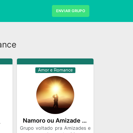
ENVIAR GRUPO
Desenhos
Divulgaçao
ance
es e Series
Frases e Mensagens
Musicas
Namoro
Negocios
s de Emprego
Viagem
Videos
Amor e Romance
Namoro ou Amizade 30 +
4💍✨🌪️
Grupo voltado pra Amizades e