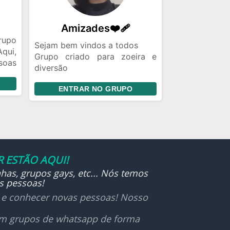
Amizades❤‍🩹
rupo
Sejam bem vindos a todos
qui,
Grupo criado para zoeira e
soas
diversão
stã,
Apresentação obrigatória com
des
ENTRAR NO GRUPO
FT e nome
e de
ento
pios
uo e
 são
azer
 ESTÃO AQUI!
has, grupos gays, etc... Nós temos
s pessoas!
r e conhecer novas pessoas! Nosso
 em grupos de whatsapp de forma