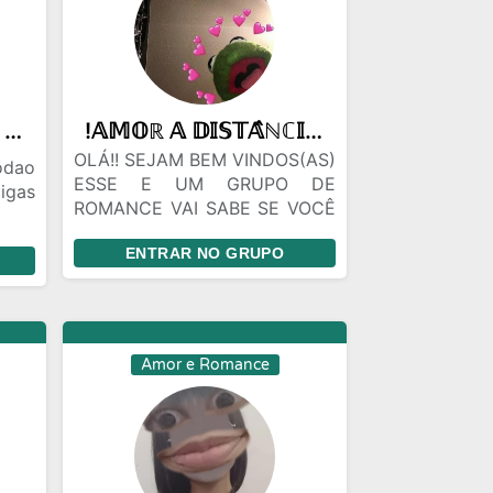
🎷SÓ AS MELHORES MÚSICAS DESTE MUNDAO 🎻🍻🍺🥩🥩🎻🪕🎸🪗🎺🎷🪘🥁🪇🪈
!𝔸𝕄𝕆ℝ 𝔸 𝔻𝕀𝕊𝕋𝔸̂ℕℂ𝕀𝔸!
OLÁ!! SEJAM BEM VINDOS(AS)
dao
ESSE E UM GRUPO DE
tigas
ROMANCE VAI SABE SE VOCÊ
NAO ACHA SEU FUTURO(A)
pode
ENTRAR NO GRUPO
ESPOSO(A) KKK AQUI VOCÊ
s
PODE FAZER AMIZADES TBM
SEJA VOCÊ MESMO!!!
Amor e Romance