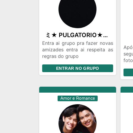
ミ★ PULGATORIO★彡2.4
Entra ai grupo pra fazer novas
Apó
amizades entra ai respeita as
seg
regras do grupo
foto
Grupo lotado de mulheres
ami
ENTRAR NO GRUPO
entra ai povooo
kaka
Amor e Romance