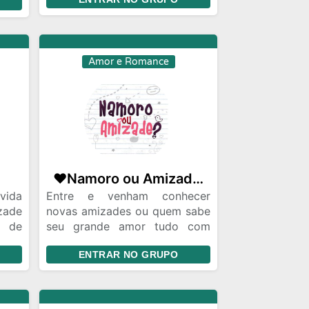
Tente chamar as pessoas para
conversar mais não PV
Entendeu
Boa amizade...
Amor e Romance
este
❤️Namoro ou Amizade ❤️✨Pessoas Sensatas e de Respeito ✨
vida
Entre e venham conhecer
ade
novas amizades ou quem sabe
o de
seu grande amor tudo com
é um
muito respeito .
ENTRAR NO GRUPO
ue é
ntrar
 sua
nto