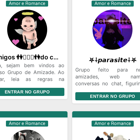
chegou a sua hora entr
Amor e Romance
Amor e Romance
grupo e venha participar
amigos 👫👩‍❤️‍👨👫do coração ❤️💜💛💚💙
⛧⸸𝙥𝙖𝙧𝙖𝙨𝙞𝙩𝙚⸸⛧
a, sejam bem vindos ao
Grupo feito para no
so Grupo de Amizade. Ao
amizades, web namo
rar, leia as regras na
conversas no chat, figurin
crição e se apresente com
etc.
ENTRAR NO GRUPO
e, foto e a cidade onde
ENTRAR NO GRUPO
Após entrar leia as regras
á falando. Grupo destinado
azer novas amizades,
mpre com respeito e
nho.
Amor e Romance
Amor e Romance