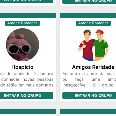
co
ENTRAR NO GRUPO
idade
cidade
Permitido
música
Amor e Romance
Amor e Romance
gifs
enquete
foto
vídeo
frases
boa conversa
figurinha
venha fazer parte d
Hospício
Amigos Raridade
Gurupo
po de amizade é namoro
Encontre o amor da sua 
 conhecer novas pessoas
ou faça uma amiz
 do tédio ter mais contatos
inesquecível. O grup
 legal povo e amigável
amizade é um namoro 
ENTRAR NO GRUPO
ENTRAR NO GRUPO
sente-se quando entra 🤝
grupo criado para você q
solteiro e que deseja enco
uma pessoa especial para
vida chegou o mome