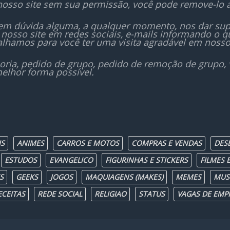
nosso site sem sua permissão, você pode remove-lo 
sem dúvida alguma, a qualquer momento, nos dar sup
nosso site em redes sociais, e-mails informando o
lhamos para você ter uma visita agradável em nosso
oria, pedido de grupo, pedido de remoção de grupo,
elhor forma possível.
IS
ANIMES
CARROS E MOTOS
COMPRAS E VENDAS
DES
ESTUDOS
EVANGELICO
FIGURINHAS E STICKERS
FILMES E
S
GEEKS
JOGOS
MAQUIAGENS (MAKES)
MEMES
MUS
ECEITAS
REDE SOCIAL
RELIGIAO
STATUS
VAGAS DE EMP