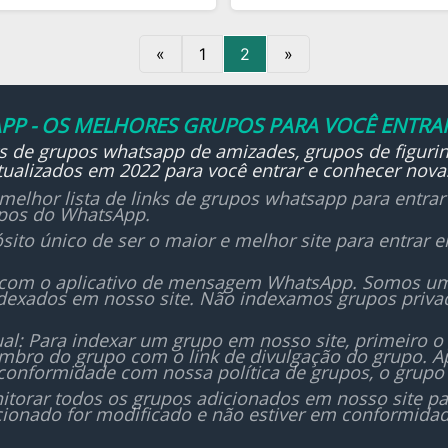
«
1
2
»
PP - OS MELHORES GRUPOS PARA VOCÊ ENTRAR
ks de grupos whatsapp de amizades, grupos de figurin
ualizados em 2022 para você entrar e conhecer nova
melhor lista de links de grupos whatsapp para entra
upos do WhatsApp.
sito único de ser o maior e melhor site para entrar
 com o aplicativo de mensagem WhatsApp. Somos um i
dexados em nosso site. Não indexamos grupos priv
al: Para indexar um grupo em nosso site, primeiro o
bro do grupo com o link de divulgação do grupo. Ap
conformidade com nossa política de grupos, o grupo 
orar todos os grupos adicionados em nosso site para
icionado for modificado e não estiver em conformida