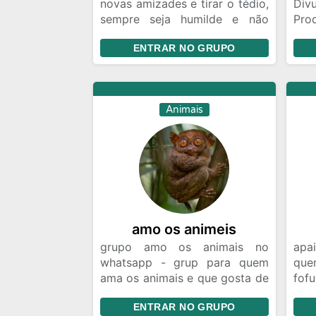
novas amizades e tirar o tédio,
Div
sempre seja humilde e não
Prod
desrespeitar ninguém muito
O di
ENTRAR NO GRUPO
menos as regras e os admins
Ban
qual quer tipo de brincadeira
Doa
que ofender a pessoa será
removido e não aceitamos
Animais
nenhum tipo de preconceito ou
racismo, todos são bem
vindos!
amo os animeis
grupo amo os animais no
apa
whatsapp - grup para quem
qu
ama os animais e que gosta de
fof
compartilhar coisas sobre eles,
com
ENTRAR NO GRUPO
memes, videos fofos e etc
feli