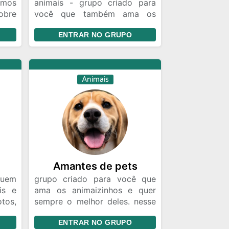
amos
animais - grupo criado para
obre
você que também ama os
animaizinhos, venha para
ENTRAR NO GRUPO
nosso grupo
Animais
Amantes de pets
uem
grupo criado para você que
is e
ama os animaizinhos e quer
tos,
sempre o melhor deles. nesse
 dos
grupo você pode mandar fotos
ENTRAR NO GRUPO
e videos dos seus pets etc 😊