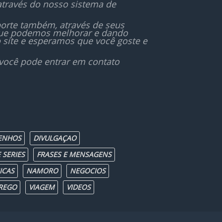
através do nosso sistema de
orte também, através de seus
 que podemos melhorar e dando
 site e esperamos que você goste e
 você pode entrar em contato
ENHOS
DIVULGAÇAO
 SERIES
FRASES E MENSAGENS
ICAS
NAMORO
NEGOCIOS
REGO
VIAGEM
VIDEOS