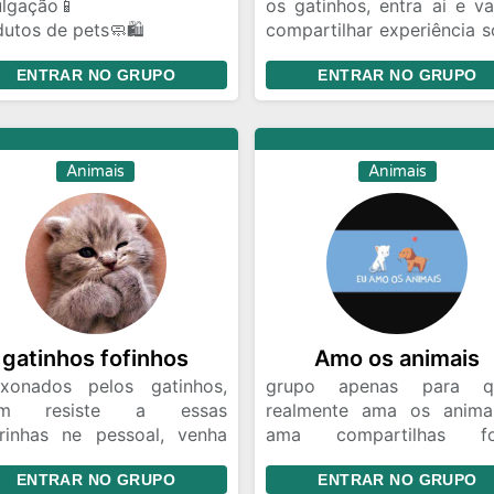
ulgação📱
os gatinhos, entra ai e v
utos de pets🧼🛍️
compartilhar experiência s
a a dia do seu pet🐶🐾
os bichanos 🐱
ENTRAR NO GRUPO
ENTRAR NO GRUPO
hos e tosa🧼🥰
ções e vendas
Animais
Animais
gatinhos fofinhos
Amo os animais
ixonados pelos gatinhos,
grupo apenas para q
em resiste a essas
realmente ama os anima
urinhas ne pessoal, venha
ama compartilhas fo
partilhar fotinhas do seu
videos e memes fofinhos
ENTRAR NO GRUPO
ENTRAR NO GRUPO
no que tanto ama 😍
bichanos 🐶🦊🐹