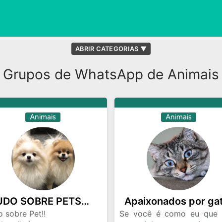
ABRIR CATEGORIAS ▼
is
Animes
Carros e Motos
Compras e Vendas
Estudos
Grupos de WhatsApp de Animais
Evangelico
Figurinhas e Stickers
Film
Geeks
Jogos
Maquiagens (Makes)
Memes
eceitas
Rede Social
Religiao
Status
Vaga
Animais
Animais
TUDO SOBRE PETS🐾🐶
 sobre Pet!!
Se você é como eu que