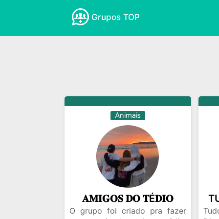
Grupos TOP
Amizades
Amor e Romance
Anima
Empreender na Internet
Esportes
Ganhar Dinheiro
Ganhar Seguidores
Noticias
Novelas
Profissoes
R
Animais
𝐀𝐌𝐈𝐆𝐎𝐒 𝐃𝐎 𝐓É𝐃𝐈𝐎
O grupo foi criado pra fazer
Tudo