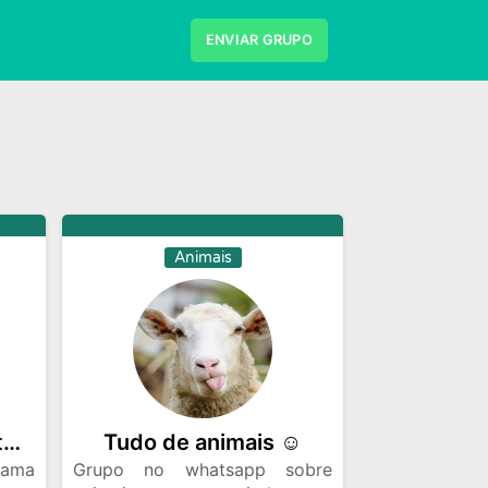
ENVIAR GRUPO
Desenhos
Divulgaçao
es e Series
Frases e Mensagens
Musicas
Namoro
Negocios
s de Emprego
Viagem
Videos
Animais
Apaixonados por gatinhos
Tudo de animais ☺️
 ama
Grupo no whatsapp sobre