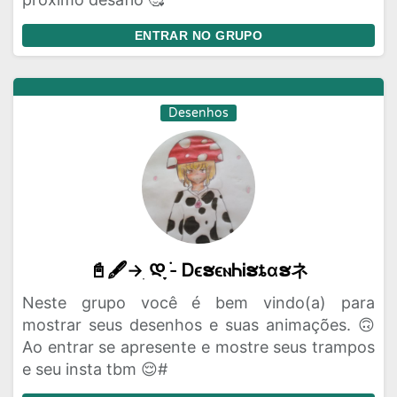
ENTRAR NO GRUPO
Desenhos
📓🖋️→ ׅᲓָ֪ ࣪- ᎠϵຮϵⲛᏂᎥຮȶɑຮネ
Neste grupo você é bem vindo(a) para
mostrar seus desenhos e suas animações. 🙃
Ao entrar se apresente e mostre seus trampos
e seu insta tbm 😌#