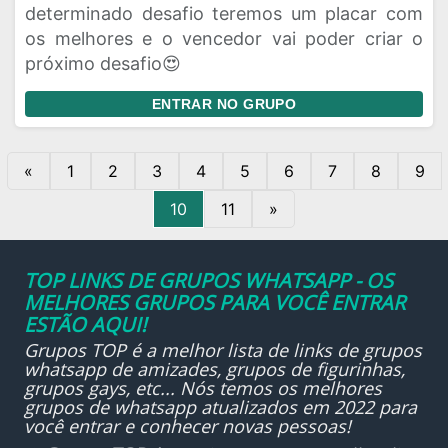
determinado desafio teremos um placar com
os melhores e o vencedor vai poder criar o
próximo desafio😍
ENTRAR NO GRUPO
«
1
2
3
4
5
6
7
8
9
10
11
»
TOP LINKS DE GRUPOS WHATSAPP - OS
MELHORES GRUPOS PARA VOCÊ ENTRAR
ESTÃO AQUI!
Grupos TOP é a melhor lista de links de grupos
whatsapp de amizades, grupos de figurinhas,
grupos gays, etc... Nós temos os melhores
grupos de whatsapp atualizados em 2022 para
você entrar e conhecer novas pessoas!