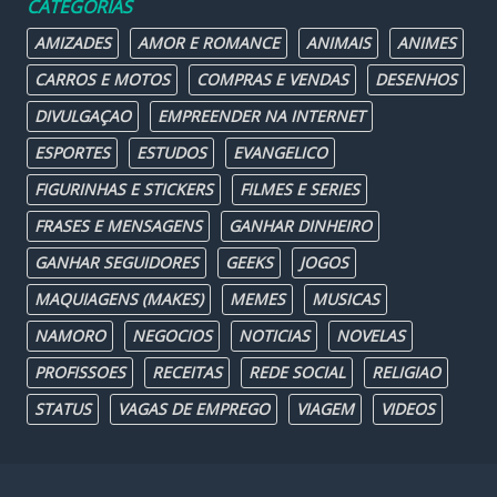
CATEGORIAS
AMIZADES
AMOR E ROMANCE
ANIMAIS
ANIMES
CARROS E MOTOS
COMPRAS E VENDAS
DESENHOS
DIVULGAÇAO
EMPREENDER NA INTERNET
ESPORTES
ESTUDOS
EVANGELICO
FIGURINHAS E STICKERS
FILMES E SERIES
FRASES E MENSAGENS
GANHAR DINHEIRO
GANHAR SEGUIDORES
GEEKS
JOGOS
MAQUIAGENS (MAKES)
MEMES
MUSICAS
NAMORO
NEGOCIOS
NOTICIAS
NOVELAS
PROFISSOES
RECEITAS
REDE SOCIAL
RELIGIAO
STATUS
VAGAS DE EMPREGO
VIAGEM
VIDEOS