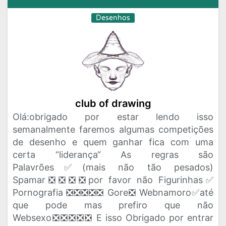
Desenhos
club of drawing
Olá:obrigado por estar lendo isso
semanalmente faremos algumas competições
de desenho e quem ganhar fica com uma
certa “liderança“ As regras são
Palavrões✅(mais não tão pesados)
Spamar❎❎❎❎por favor não Figurinhas✅
Pornografia ❎❎❎❎❎ Gore❎ Webnamoro✅até
que pode mas prefiro que não
Websexo❎❎❎❎❎ E isso Obrigado por entrar