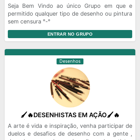
Seja Bem Vindo ao único Grupo em que e
Rede Social
Religiao
Status
permitido qualquer tipo de desenho ou pintura
sem censura °-°
Vagas de Emprego
Viagem
Videos
ENTRAR NO GRUPO
Desenhos
🖌️🔥DESENHISTAS EM AÇÃO🖌️🔥
A arte é vida e inspiração, venha participar de
duelos e desafios de desenho com a gente ,