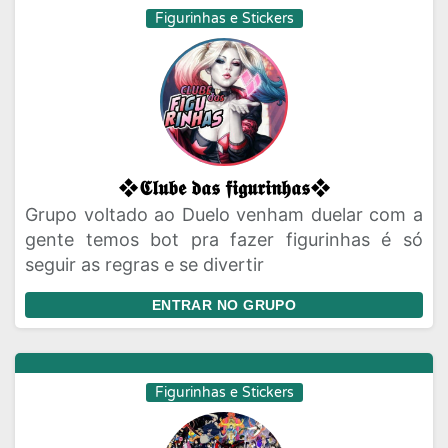
Figurinhas e Stickers
❖𝕮𝖑𝖚𝖇𝖊 𝖉𝖆𝖘 𝖋𝖎𝖌𝖚𝖗𝖎𝖓𝖍𝖆𝖘❖
Grupo voltado ao Duelo venham duelar com a
gente temos bot pra fazer figurinhas é só
seguir as regras e se divertir
ENTRAR NO GRUPO
Figurinhas e Stickers