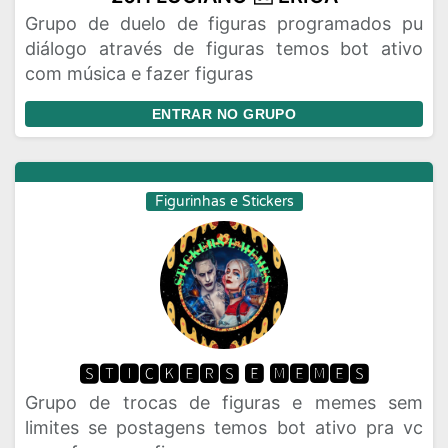
Grupo de duelo de figuras programados pu
Rede Social
Religiao
Status
diálogo através de figuras temos bot ativo
com música e fazer figuras
Vagas de Emprego
Viagem
Videos
ENTRAR NO GRUPO
Figurinhas e Stickers
🆂🆃🅸🅲🅺🅴🆁🆂 🅴 🅼🅴🅼🅴🆂
Grupo de trocas de figuras e memes sem
limites se postagens temos bot ativo pra vc