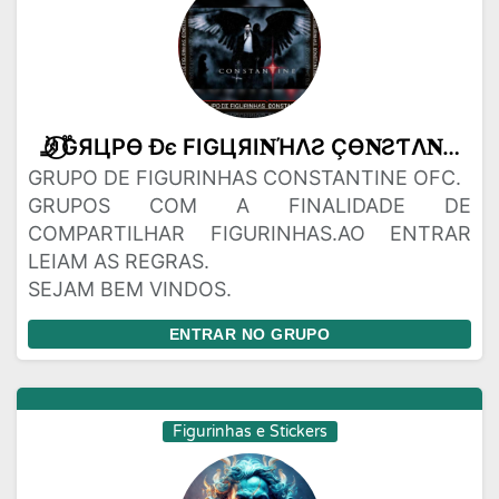
🤳⃝֟GЯЦPӨ Ðє FIGЦЯI𝐍ΉΛƧ ÇӨ𝐍ƧƬΛ𝐍ƬI𝐍є ӨFC✐⃝֟🈯
GRUPO DE FIGURINHAS CONSTANTINE OFC.
GRUPOS COM A FINALIDADE DE
COMPARTILHAR FIGURINHAS.AO ENTRAR
LEIAM AS REGRAS.
SEJAM BEM VINDOS.
ENTRAR NO GRUPO
Figurinhas e Stickers