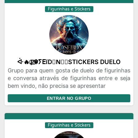
Figurinhas e Stickers
ᐚ🔥Ⳁ⃢☬ⵢⴹĭD☬N⃢⃤STICKERS DUELO
Grupo para quem gosta de duelo de figurinhas
e conversa através de figurinhas entre e seja
bem vindo, não precisa se apresentar
ENTRAR NO GRUPO
Figurinhas e Stickers