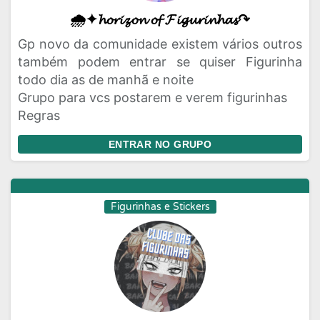
🌧️✦𝓱𝓸𝓻𝓲𝔃𝓸𝓷 𝓸𝓯 𝓕𝓲𝓰𝓾𝓻𝓲𝓷𝓱𝓪𝓼↷
Gp novo da comunidade existem vários outros
também podem entrar se quiser Figurinha
todo dia as de manhã e noite
Grupo para vcs postarem e verem figurinhas
Regras
ENTRAR NO GRUPO
Figurinhas e Stickers