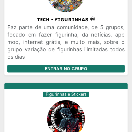
ᴛᴇᴄʜ - ғɪɢᴜʀɪɴʜᴀs ♾️
Faz parte de uma comunidade, de 5 grupos,
focado em fazer figurinha, da notícias, app
mod, internet grátis, e muito mais, sobre o
grupo variação de figurinhas ilimitadas todos
os dias
ENTRAR NO GRUPO
Figurinhas e Stickers