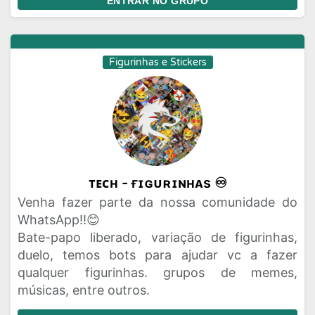
ENTRAR NO GRUPO
Figurinhas e Stickers
ᴛᴇᴄʜ - ғɪɢᴜʀɪɴʜᴀs ♾️
Venha fazer parte da nossa comunidade do
WhatsApp!!😊
Bate-papo liberado, variação de figurinhas,
duelo, temos bots para ajudar vc a fazer
qualquer figurinhas. grupos de memes,
músicas, entre outros.