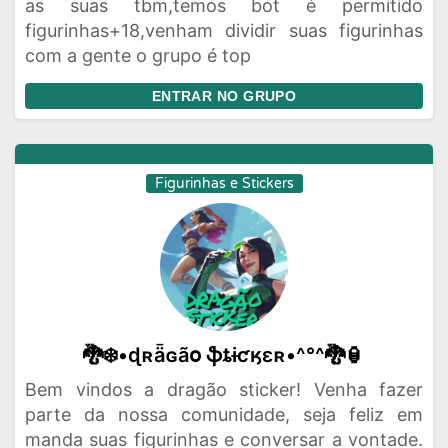
as suas tbm,temos bot é permitido
figurinhas+18,venham dividir suas figurinhas
com a gente o grupo é top
ENTRAR NO GRUPO
Figurinhas e Stickers
🐉❄️•ɖʀǟɢãօ ֆȶɨƈӄɛʀ•^°^🐉🏮
Bem vindos a dragão sticker! Venha fazer
parte da nossa comunidade, seja feliz em
manda suas figurinhas e conversar a vontade.