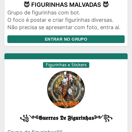
😈 FIGURINHAS MALVADAS 😈
Grupo de figurinhas com bot.
O foco é postar e criar figurinhas diversas.
Não precisa se apresentar com foto, entra aí.
ENTRAR NO GRUPO
Figurinhas e Stickers
꧁༺𝕲𝖚𝖊𝖗𝖗𝖆𝖘 𝕯𝖊 𝕱𝖎𝖌𝖚𝖗𝖎𝖓𝖍𝖆𝖘༻꧂