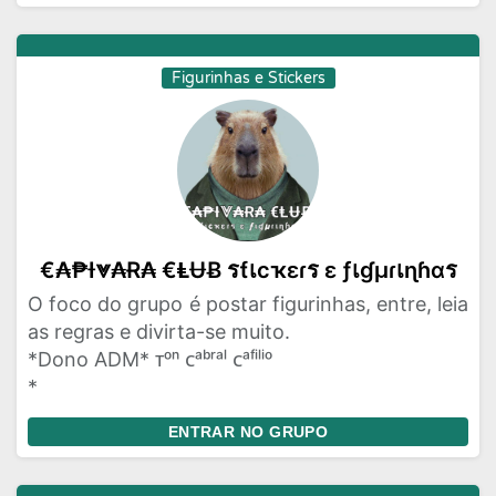
Figurinhas e Stickers
€₳₱Ɨ⩔₳Ɍ₳ €ⱠɄɃ รƭเcҡεɾร ε ƒเɠµɾเɳɦαร
O foco do grupo é postar figurinhas, entre, leia
as regras e divirta-se muito.
*Dono ADM* ᴛᵒⁿ ᴄᵃᵇʳᵃˡ ᴄᵃᶠⁱˡⁱᵒ
*
ENTRAR NO GRUPO