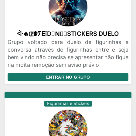
ᐚ🔥Ⳁ⃢☬ⵢⴹĭD☬N⃢⃤STICKERS DUELO
Grupo voltado para duelo de figurinhas e
conversa através de figurinhas entre e seja
bem vindo não precisa se apresentar não fique
na moita remoção sem aviso prévio
ENTRAR NO GRUPO
Figurinhas e Stickers