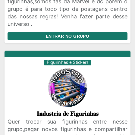
figurinhas,somos fãs da Marvel e dc porém o
grupo é para todo tipo de postagens dentro
das nossas regras! Venha fazer parte desse
universo .
ENTRAR NO GRUPO
Figurinhas e Stickers
𝐈𝐧𝐝𝐮𝐬𝐭𝐫𝐢𝐚 𝐝𝐞 𝐅𝐢𝐠𝐮𝐫𝐢𝐧𝐡𝐚𝐬
Quer trocar sua figurinhas entre nesse
grupo,pegar novos figurinhas e compartilhar