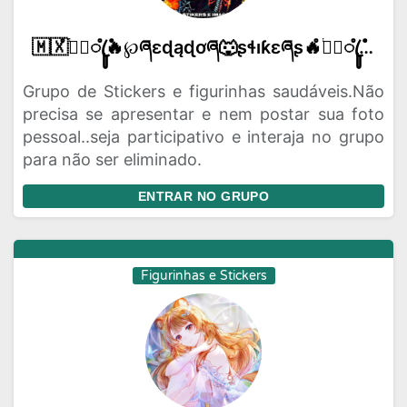
🇲🇽ໍ〫֔݁ꦿꦸໍ݊🔥℘ཞɛɖąɖơཞ🐺ʂɬıƙɛཞʂ🔥ໍ〫֔݁ꦿꦸໍ݊🇨🇷
Grupo de Stickers e figurinhas saudáveis.Não
precisa se apresentar e nem postar sua foto
pessoal..seja participativo e interaja no grupo
para não ser eliminado.
ENTRAR NO GRUPO
Figurinhas e Stickers