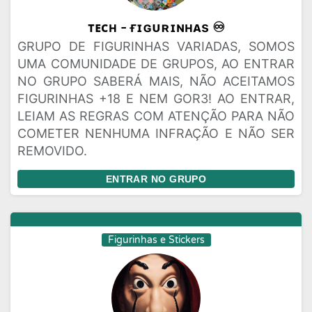
ᴛᴇᴄʜ - ғɪɢᴜʀɪɴʜᴀs ♾️
GRUPO DE FIGURINHAS VARIADAS, SOMOS
UMA COMUNIDADE DE GRUPOS, AO ENTRAR
NO GRUPO SABERÁ MAIS, NÃO ACEITAMOS
FIGURINHAS +18 E NEM GOR3! AO ENTRAR,
LEIAM AS REGRAS COM ATENÇÃO PARA NÃO
COMETER NENHUMA INFRAÇÃO E NÃO SER
REMOVIDO.
ENTRAR NO GRUPO
Figurinhas e Stickers