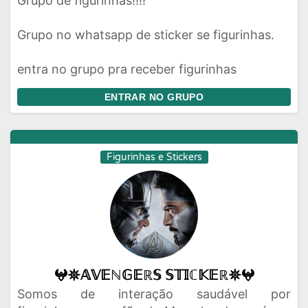
Grupo de figurinhas!!!!
Grupo no whatsapp de sticker se figurinhas.
entra no grupo pra receber figurinhas
ENTRAR NO GRUPO
Figurinhas e Stickers
𖤍𖤓𝔸𝕍𝔼ℕ𝔾𝔼ℝ𝕊 𝕊𝕋𝕀ℂ𝕂𝔼ℝ𖤓𖤍
Somos de interação saudável por