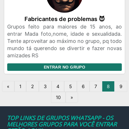
Fabricantes de problemas 😈
Grupos feito para maiores de 15 anos, ao
entrar Mada foto,nome, idade e sexualidada.
Tente aproveitar ao máximo no grupo, pq todo
mundo tá querendo se divertir e fazer novas
amizades RS
ENTRAR NO GRUPO
«
1
2
3
4
5
6
7
8
9
10
»
TOP LINKS DE GRUPOS WHATSAPP - OS
MELHORES GRUPOS PARA VOCÊ ENTRAR