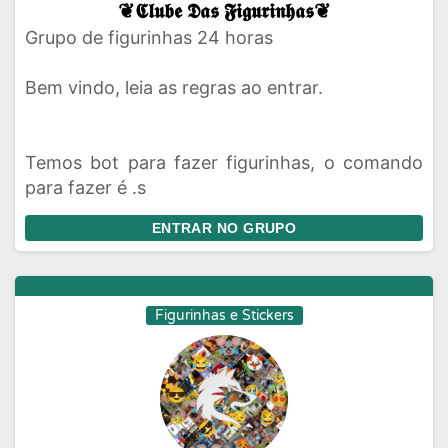
❦𝕮𝖑𝖚𝖇𝖊 𝕯𝖆𝖘 𝕱𝖎𝖌𝖚𝖗𝖎𝖓𝖍𝖆𝖘❦
Grupo de figurinhas 24 horas
Bem vindo, leia as regras ao entrar.
Temos bot para fazer figurinhas, o comando
para fazer é .s
ENTRAR NO GRUPO
Figurinhas e Stickers