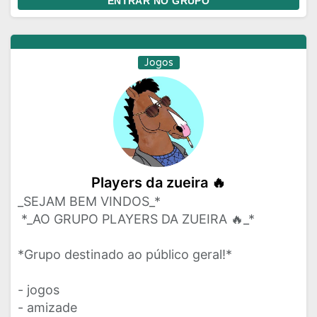
ENTRAR NO GRUPO
Jogos
Players da zueira 🔥
_SEJAM BEM VINDOS_*
ㅤㅤㅤㅤㅤㅤ *_AO GRUPO PLAYERS DA ZUEIRA 🔥_*
*Grupo destinado ao público geral!*
- jogos
- amizade