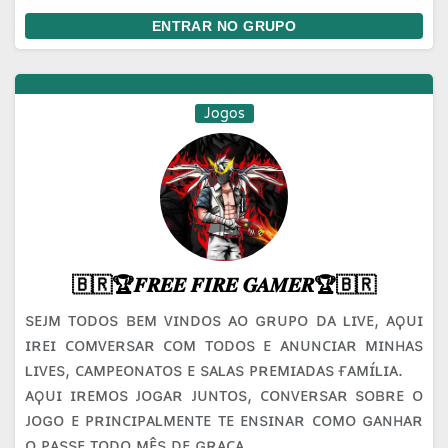
ENTRAR NO GRUPO
Jogos
🇧🇷🏆𝑭𝑹𝑬𝑬 𝑭𝑰𝑹𝑬 𝑮𝑨𝑴𝑬𝑹🏆🇧🇷
sᴇᴊᴍ ᴛᴏᴅᴏs ʙᴇᴍ ᴠɪɴᴅᴏs ᴀᴏ ɢʀᴜᴘᴏ ᴅᴀ ʟɪᴠᴇ, ᴀϙᴜɪ
ɪʀᴇɪ ᴄᴏᴍᴠᴇʀsᴀʀ ᴄᴏᴍ ᴛᴏᴅᴏs ᴇ ᴀɴᴜɴᴄɪᴀʀ ᴍɪɴʜᴀs
ʟɪᴠᴇs, ᴄᴀᴍᴘᴇᴏɴᴀᴛᴏs ᴇ sᴀʟᴀs ᴘʀᴇᴍɪᴀᴅᴀs ғᴀᴍɪ́ʟɪᴀ.
ᴀϙᴜɪ ɪʀᴇᴍᴏs ᴊᴏɢᴀʀ ᴊᴜɴᴛᴏs, ᴄᴏɴᴠᴇʀsᴀʀ sᴏʙʀᴇ ᴏ
ᴊᴏɢᴏ ᴇ ᴘʀɪɴᴄɪᴘᴀʟᴍᴇɴᴛᴇ ᴛᴇ ᴇɴsɪɴᴀʀ ᴄᴏᴍᴏ ɢᴀɴʜᴀʀ
ᴏ ᴘᴀssᴇ ᴛᴏᴅᴏ ᴍᴇ̂s ᴅᴇ ɢʀᴀᴄ̧ᴀ.