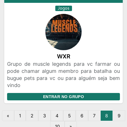
Jogos
WXR
Grupo de muscle legends para vc farmar ou
pode chamar algum membro para batalha ou
bugue pets para vc ou para alguém seja bem
vindo
ENTRAR NO GRUPO
«
1
2
3
4
5
6
7
8
9
10
»