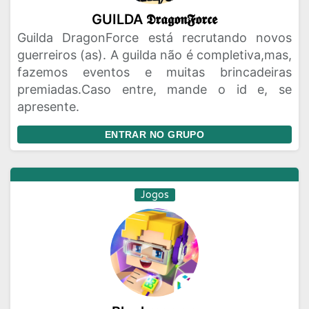
GUILDA 𝕯𝖗𝖆𝖌𝖔𝖓𝕱𝖔𝖗𝖈𝖊
Guilda DragonForce está recrutando novos
guerreiros (as). A guilda não é completiva,mas,
fazemos eventos e muitas brincadeiras
premiadas.Caso entre, mande o id e, se
apresente.
ENTRAR NO GRUPO
Jogos