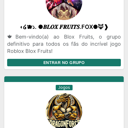
◖໒🫐১. ●𝑩𝑳𝑶𝑿 𝑭𝑹𝑼𝑰𝑻𝑺.FOX●🦊❱
🍁Bem-vindo(a) ao Blox Fruits, o grupo
definitivo para todos os fãs do incrível jogo
Roblox Blox Fruits!
ENTRAR NO GRUPO
Jogos