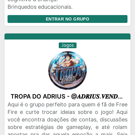
Brinquedos educacionais.
ENTRAR NO GRUPO
Jogos
TROPA DO ADRIUS - @𝑨𝑫𝑹𝑰𝑼𝑺.𝑽𝑬𝑵𝑫𝑨𝑺
Aqui é o grupo perfeito para quem é fã de Free
Fire e curte trocar ideias sobre o jogo! Aqui
você encontra doações de contas, discussões
sobre estratégias de gameplay, e até rolam
apostas pra dar aquela emoção a mais. Seja