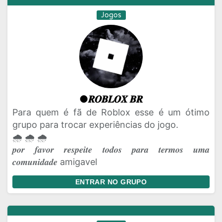
Jogos
●𝑹𝑶𝑩𝑳𝑶𝑿 𝑩𝑹
Para quem é fã de Roblox esse é um ótimo
grupo para trocar experiências do jogo.
🌧️ 🌧️ 🌧️
𝒑𝒐𝒓 𝒇𝒂𝒗𝒐𝒓 𝒓𝒆𝒔𝒑𝒆𝒊𝒕𝒆 𝒕𝒐𝒅𝒐𝒔 𝒑𝒂𝒓𝒂 𝒕𝒆𝒓𝒎𝒐𝒔 𝒖𝒎𝒂
𝒄𝒐𝒎𝒖𝒏𝒊𝒅𝒂𝒅𝒆 amigavel
ENTRAR NO GRUPO