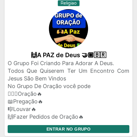
Religiao
🙌A PAZ de Deus 🤝🏼🇧🇷
O Grupo Foi Criando Para Adorar A Deus.
Todos Que Quiserem Ter Um Encontro Com
Jesus São Bem Vindos
No Grupo De Oração você pode
🙇🏻‍♀️Oração🔥
📖Pregação🔥
🎼Louvar🔥
🙌Fazer Pedidos de Oração🔥
ENTRAR NO GRUPO