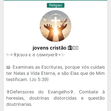
Religiao
jovens cristão 🛐❤‍🔥
✨⭐✞jєsυs є σ cαмıηнσ✞⭐✨
📖 Examinais as Escrituras, porque vós cuidais
ter Nelas a Vida Eterna, e são Elas que de Mim
testificam. (Jo 5:39)
✞Defensores do Evangelho✞. Combate à
heresias, doutrinas distorcidas e questão
doutrinarias.