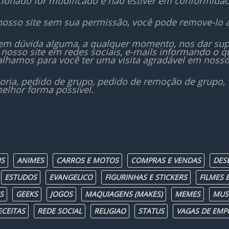
icionado for modificado e não estiver em conformida
nosso site sem sua permissão, você pode remove-lo 
sem dúvida alguma, a qualquer momento, nos dar sup
nosso site em redes sociais, e-mails informando o
lhamos para você ter uma visita agradável em nosso
oria, pedido de grupo, pedido de remoção de grupo,
elhor forma possível.
IS
ANIMES
CARROS E MOTOS
COMPRAS E VENDAS
DES
ESTUDOS
EVANGELICO
FIGURINHAS E STICKERS
FILMES E
S
GEEKS
JOGOS
MAQUIAGENS (MAKES)
MEMES
MUS
ECEITAS
REDE SOCIAL
RELIGIAO
STATUS
VAGAS DE EMP