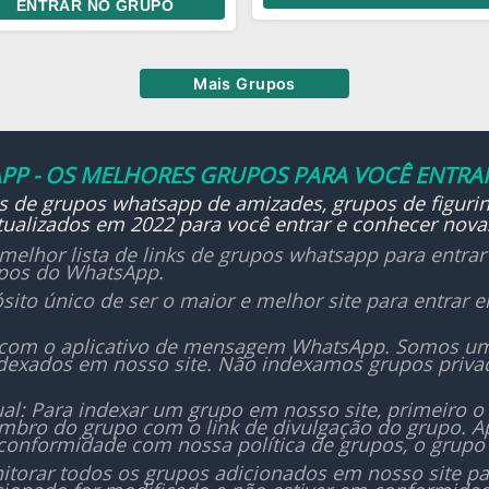
ENTRAR NO GRUPO
ui pode figurinhas
atraves da oracao louvor
gélicas
palavra
Mais Grupos
PP - OS MELHORES GRUPOS PARA VOCÊ ENTRAR
ks de grupos whatsapp de amizades, grupos de figurin
ualizados em 2022 para você entrar e conhecer nova
melhor lista de links de grupos whatsapp para entra
upos do WhatsApp.
sito único de ser o maior e melhor site para entrar
 com o aplicativo de mensagem WhatsApp. Somos um i
dexados em nosso site. Não indexamos grupos priv
al: Para indexar um grupo em nosso site, primeiro o
bro do grupo com o link de divulgação do grupo. Ap
conformidade com nossa política de grupos, o grupo 
orar todos os grupos adicionados em nosso site para