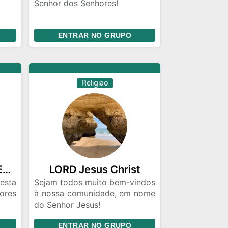
Senhor dos Senhores!
 de
Este é um espaço dedicado à
ENTRAR NO GRUPO
fé e à comunidade. Para
manter um ambiente

respeitoso e edificante,
pedimos que sigam estas
os .
diretrizes!
Religiao
om e
mãos
grupo
INTIMIDADE COM DEUS🔥
LORD Jesus Christ
nhos
🎧 .
esta
Sejam todos muito bem-vindos
nome
ores
à nossa comunidade, em nome
do Senhor Jesus!
noix
Aqui todos são bem recebidos
ENTRAR NO GRUPO
Deus
com amor e sinceridade no