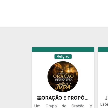
Religiao
🦁ORAÇÃO E PROPÓSITO🕊️
J
Est
Um Grupo de Oração e