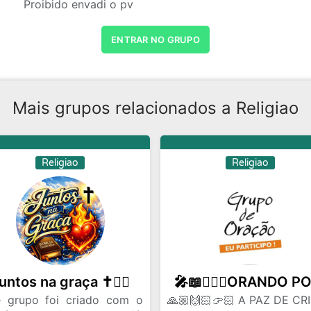
Proibido envadi o pv
ENTRAR NO GRUPO
Mais grupos relacionados a Religiao
Religiao
Religiao
untos na graça ✝️❤️‍🔥
e grupo foi criado com o
🙏🏼🙌🏻👉🏻 A PAZ DE CR