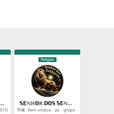
Religiao
🎤📖🙇🏻‍♂️ORANDO POR🫵🏻 VOCÊ 🫵🏻✨ 🛐✝️🙌📖🎤
𝕊𝔼ℕℍ𝕆ℝ 𝔻𝕆𝕊 𝕊𝔼ℕℍ𝕆ℝ𝔼𝕊 ESTUDOS BÍBLICOS 📖
ISTO
👋🏽Bem-vindos ao grupo