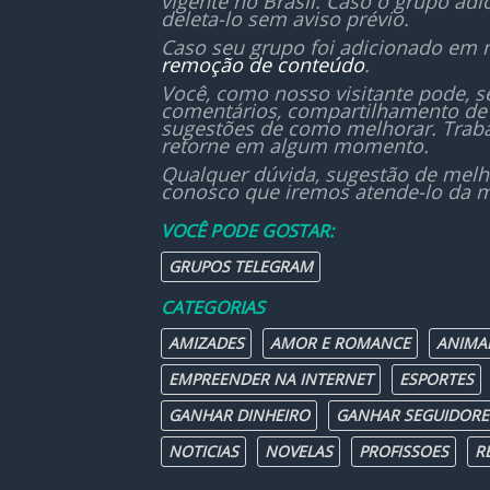
vigente no Brasil. Caso o grupo ad
deleta-lo sem aviso prévio.
Caso seu grupo foi adicionado em 
remoção de conteúdo
.
Você, como nosso visitante pode, 
comentários, compartilhamento de 
sugestões de como melhorar. Traba
retorne em algum momento.
Qualquer dúvida, sugestão de melh
conosco que iremos atende-lo da m
VOCÊ PODE GOSTAR:
GRUPOS TELEGRAM
CATEGORIAS
AMIZADES
AMOR E ROMANCE
ANIMA
EMPREENDER NA INTERNET
ESPORTES
GANHAR DINHEIRO
GANHAR SEGUIDORE
NOTICIAS
NOVELAS
PROFISSOES
R