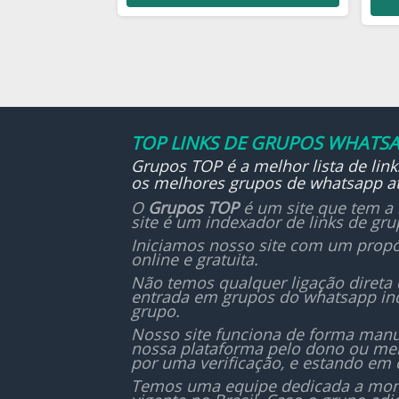
Aq
justo pode muito em seus
evan
efeitos.
TOP LINKS DE GRUPOS WHATSA
Grupos TOP é a melhor lista de lin
os melhores grupos de whatsapp at
O
Grupos TOP
é um site que tem a 
site é um indexador de links de gr
Iniciamos nosso site com um propó
online e gratuita.
Não temos qualquer ligação direta
entrada em grupos do whatsapp in
grupo.
Nosso site funciona de forma manu
nossa plataforma pelo dono ou mem
por uma verificação, e estando em 
Temos uma equipe dedicada a monit