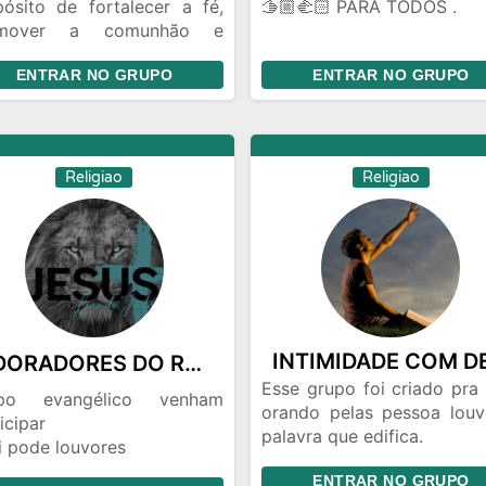
pósito de fortalecer a fé,
🫱🏼‍🫲🏻 PARA TODOS .
omover a comunhão e
oximar pessoas de Cristo.
Bem vindos ao grupo
ENTRAR NO GRUPO
ENTRAR NO GRUPO
ui buscamos crescer
oração com
iritualmente através da
avra, da oração e do apoio
📖 PASTOR SANDERSON 
uo.
🙌🏻 Deus abençoe a Tod
Religiao
Religiao
🙌🏻
Salmos 133: 📖Oh! Quão b
quão suave é que os ir
vivem em união!
👉🏻 O que é permitido no 
👈🏻
ADORADORES DO REI 👑 JESUS 🕊️🕊️…
🙏🏻🙌🏻Orações , testemu
palavra ,📖🎤 louvor 🎸🎹
Esse grupo foi criado pra 
po evangélico venham
Exaltar e engrandecer o 
orando pelas pessoa louv
icipar
de Deus
palavra que edifica.
i pode louvores
O grupo para juntos 
i pode videos evangélicos
ENTRAR NO GRUPO
buscar intimidade com 