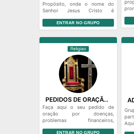
pro
Propósito, onde o nome do
pr
Senhor Jesus Cristo é
apr
Gloriocado🔥
Aq
ENTRAR NO GRUPO
Foco do Grupo
esp
● Identidade espiritual
Pal
● Chamado e Propósito
mút
● Intimkdade com Espírito
Religiao
Santo
● Ativação Espiritual
PEDIDOS DE ORAÇÃO POR PROBLEMA E DOENÇAS E ACONSELHAMENTO.
Faça aqui o seu pedido de
Gru
oração por doenças,
part
problemas financeiros,
Aqu
depressão, problemas
Aqu
ENTRAR NO GRUPO
espirituais. A oração de um