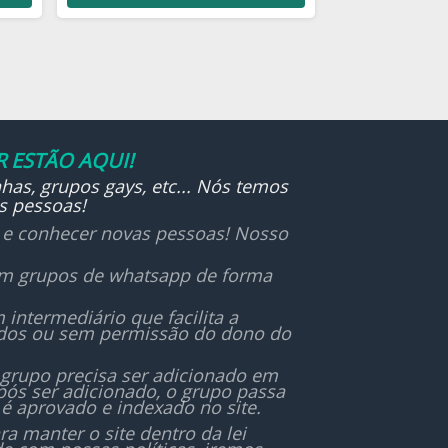
es e
coração.
Nesta comunidade, não
fazemos acepção de pessoas,
porque o amor que vem de
Cristo permanece em todos
nós.
 ESTÃO AQUI!
has, grupos gays, etc... Nós temos
Anunciamos a Palavra do
s pessoas!
SENHOR com temor e
r e conhecer novas pessoas! Nosso
reverência,
não buscando glória humana,
 em grupos de whatsapp de forma
mas a glória de Deus.
ntermediário que facilita a
Os devocionais são guiados
ados ou sem permissão do dono do
pelo Espírito Santo,
e não por sabedoria de
 grupo precisa ser adicionado em
ós ser adicionado, o grupo passa
homens.
é aprovado e indexado no site.
 manter o site dentro da lei
Ensinamos os filhos a