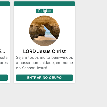
pedimos que sigam estas
os .
diretrizes!
Religiao
om e
mãos
grupo
INTIMIDADE COM DEUS🔥
LORD Jesus Christ
nhos
🎧 .
esta
Sejam todos muito bem-vindos
nome
ores
à nossa comunidade, em nome
do Senhor Jesus!
noix
Aqui todos são bem recebidos
ENTRAR NO GRUPO
Deus
com amor e sinceridade no
es e
coração.
Nesta comunidade, não
fazemos acepção de pessoas,
porque o amor que vem de