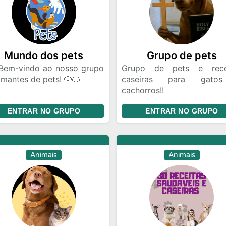
Mundo dos pets
Grupo de pets
 Bem-vindo ao nosso grupo
Grupo de pets e rece
mantes de pets! 🐶🐱
caseiras para gato
cachorros!!
, você pode:
Entre já para cuidar do se
ENTRAR NO GRUPO
ENTRAR NO GRUPO
Compartilhar dicas e
melhor!!!🐕🐶🐾🐱
selhos sobre cuidados com
O melhor grupo de todos🐈
 🐾
🐱😍🔥
erguntar e responder
Animais
Animais
idas sobre saúde e bem-
r animal 🐾
ostrar fotos e vídeos dos
 pets fofos! 🐾📸
Encontrar produtos e
iços para pets 🐾🛍️
onectar-se com outros