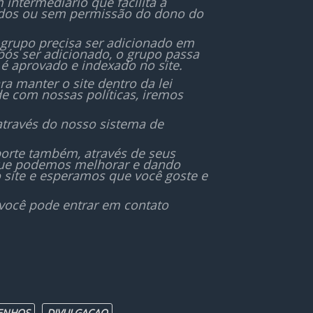
ntermediário que facilita a
r, e
permitidos.
ados ou sem permissão do dono do
de de
do o
❤️ Porque juntos, somos a voz
 grupo precisa ser adicionado em
e o cuidado que nossos
ós ser adicionado, o grupo passa
animais merecem.
é aprovado e indexado no site.
r do
 manter o site dentro da lei
de com nossas políticas, iremos
📸 Poste seu pet, pergunte,
hoje
ajude e sinta-se em casa!
através do nosso sistema de
r a
orte também, através de seus
 que podemos melhorar e dando
 site e esperamos que você goste e
 você pode entrar em contato
ENHOS
DIVULGAÇAO