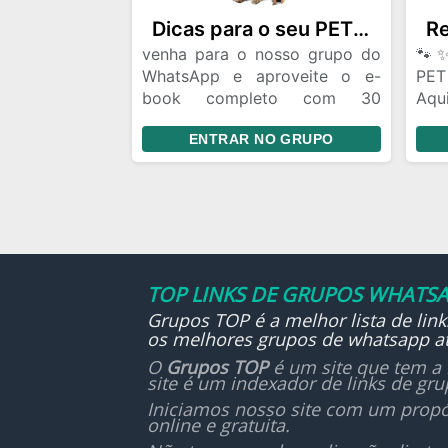
ama
Dicas para o seu PET!!!🐶
amiz
venha para o nosso grupo do
🐾✨
WhatsApp e aproveite o e-
PET
Va
book completo com 30
Aqu
div
receitas saudáveis para o seu
rec
tod
ENTRAR NO GRUPO
pet!!!
al
💕“
cuid
seu
ene
qual
📌 
TOP LINKS DE GRUPOS WHATSA
apr
Grupos TOP é a melhor lista de lin
des
os melhores grupos de whatsapp at
rot
bic
O
Grupos TOP
é um site que tem a 
site é um indexador de links de gr
nutr
Iniciamos nosso site com um propó
online e gratuita.
💚 