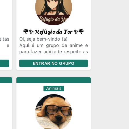
🌹✨ 𝓡𝓮𝒇ú𝓰𝒊𝓸 𝒅𝒂 𝒀𝓸𝒓 ✨🌹
itas
Oi, seja bem-vindo (a)
s e
Aqui é um grupo de anime e
para fazer amizade respeito as
u pet
regras e vamos se divertir
ENTRAR NO GRUPO
Obrigado por respeitar e entre
🐈🐈
na comunidade lá tem vários
grupos legais e dos seus
gostos
Animais