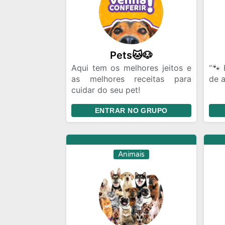
Pets🐱🐶
Aqui tem os melhores jeitos e
“🐾
as melhores receitas para
de a
cuidar do seu pet!
Quem ama, cuida💕🐶
Aqui
ENTRAR NO GRUPO
seu pet merece isso, afinal são
- 
nossos amores de 4 patas! 💕
con
pets
- P
Animais
dúv
esta
- M
seus
- 
serv
- C