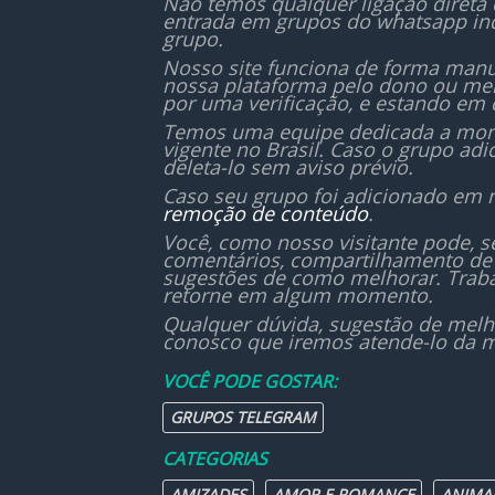
Não temos qualquer ligação direta
com 
entrada em grupos do whatsapp in
grupo.
Nosso site funciona de forma manu
nossa plataforma pelo dono ou mem
por uma verificação, e estando em 
Temos uma equipe dedicada a monit
vigente no Brasil. Caso o grupo ad
deleta-lo sem aviso prévio.
Caso seu grupo foi adicionado em 
remoção de conteúdo
.
Você, como nosso visitante pode, 
comentários, compartilhamento de 
sugestões de como melhorar. Traba
retorne em algum momento.
Qualquer dúvida, sugestão de melh
conosco que iremos atende-lo da m
VOCÊ PODE GOSTAR:
GRUPOS TELEGRAM
CATEGORIAS
AMIZADES
AMOR E ROMANCE
ANIMA