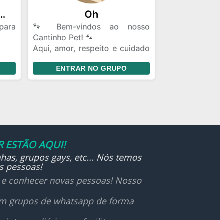
as Saudáveis para Pet
Oh
para
🐾 Bem-vindos ao nosso
Cantinho Pet! 🐾
Aqui, amor, respeito e cuidado
o da
pelos animais vêm sempre em
ENTRAR NO GRUPO
ias
primeiro lugar. Este grupo é
onos
um espaço seguro e acolhedor
 de
para quem ama pets — sejam
veis
eles peludos, escamosos ou
ente
penudinhos!
açam
✨ Compartilhe dicas, histórias
 ESTÃO AQUI!
fofas, dúvidas, adoções
has, grupos gays, etc... Nós temos
amos
responsáveis, orientações
s pessoas!
ets:
veterinárias e muito carinho.
itas
🛑 Respeito é essencial:
r e conhecer novas pessoas! Nosso
is de
mensagens ofensivas, maus-
com
tratos ou comércio
 em grupos de whatsapp de forma
 tem
irresponsável não são