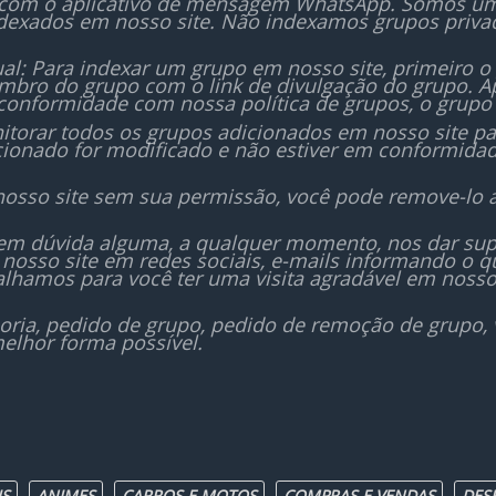
 com o aplicativo de mensagem WhatsApp. Somos um i
carinho e saúde!
em casa. Seu pet vai ama
dexados em nosso site. Não indexamos grupos priv
você vai ter a tranquilida
saber que está oferecen
al: Para indexar um grupo em nosso site, primeiro o
melhor.
bro do grupo com o link de divulgação do grupo. Ap
conformidade com nossa política de grupos, o grupo 
Garanta agora o bem-esta
orar todos os grupos adicionados em nosso site para
icionado for modificado e não estiver em conformida
seu melhor amigo!
Clique aqui e comece 
nosso site sem sua permissão, você pode remove-lo 
mesmo a transforma
alimentação do seu pet.
sem dúvida alguma, a qualquer momento, nos dar sup
nosso site em redes sociais, e-mails informando o
ENTRAR NO GRUPO!!!
lhamos para você ter uma visita agradável em nosso
oria, pedido de grupo, pedido de remoção de grupo,
elhor forma possível.
IS
ANIMES
CARROS E MOTOS
COMPRAS E VENDAS
DES