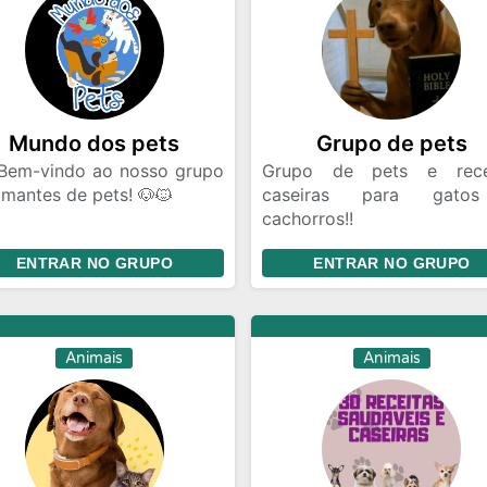
Mundo dos pets
Grupo de pets
 Bem-vindo ao nosso grupo
Grupo de pets e rece
mantes de pets! 🐶🐱
caseiras para gato
cachorros!!
, você pode:
Entre já para cuidar do se
ENTRAR NO GRUPO
ENTRAR NO GRUPO
Compartilhar dicas e
melhor!!!🐕🐶🐾🐱
selhos sobre cuidados com
O melhor grupo de todos🐈
 🐾
🐱😍🔥
erguntar e responder
Animais
Animais
idas sobre saúde e bem-
r animal 🐾
ostrar fotos e vídeos dos
 pets fofos! 🐾📸
Encontrar produtos e
iços para pets 🐾🛍️