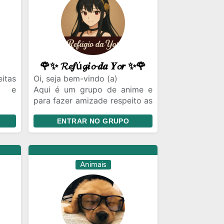
🌹✨ 𝓡𝓮𝒇ú𝓰𝒊𝓸 𝒅𝒂 𝒀𝓸𝒓 ✨🌹
itas
Oi, seja bem-vindo (a)
s e
Aqui é um grupo de anime e
para fazer amizade respeito as
u pet
regras e vamos se divertir
ENTRAR NO GRUPO
Obrigado por respeitar e entre
🐈🐈
na comunidade lá tem vários
grupos legais e dos seus
gostos
Animais