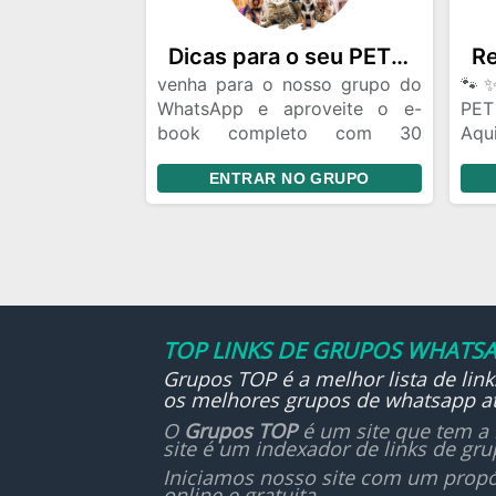
- C
ama
Dicas para o seu PET!!!🐶
amiz
venha para o nosso grupo do
🐾✨
WhatsApp e aproveite o e-
PET
Va
book completo com 30
Aqu
div
receitas saudáveis para o seu
rec
tod
ENTRAR NO GRUPO
pet!!!
al
💕“
cuid
seu
ene
qual
📌 
TOP LINKS DE GRUPOS WHATSA
apr
Grupos TOP é a melhor lista de lin
des
os melhores grupos de whatsapp at
rot
bic
O
Grupos TOP
é um site que tem a 
site é um indexador de links de gr
nutr
Iniciamos nosso site com um propó
online e gratuita.