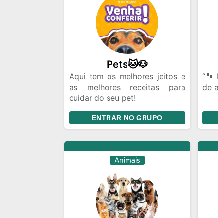
Pets🐱🐶
Aqui tem os melhores jeitos e
“🐾
as melhores receitas para
de a
cuidar do seu pet!
Quem ama, cuida💕🐶
Aqui
ENTRAR NO GRUPO
seu pet merece isso, afinal são
- 
nossos amores de 4 patas! 💕
con
pets
- P
Animais
dúv
esta
- M
seus
- 
serv