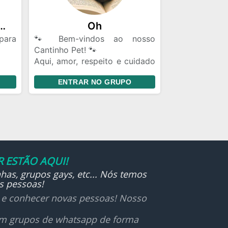
as Saudáveis para Pet
Oh
para
🐾 Bem-vindos ao nosso
Cantinho Pet! 🐾
Aqui, amor, respeito e cuidado
o da
pelos animais vêm sempre em
ENTRAR NO GRUPO
ias
primeiro lugar. Este grupo é
onos
um espaço seguro e acolhedor
 de
para quem ama pets — sejam
veis
eles peludos, escamosos ou
ente
penudinhos!
açam
✨ Compartilhe dicas, histórias
 ESTÃO AQUI!
fofas, dúvidas, adoções
has, grupos gays, etc... Nós temos
amos
responsáveis, orientações
s pessoas!
ets:
veterinárias e muito carinho.
itas
🛑 Respeito é essencial:
r e conhecer novas pessoas! Nosso
is de
mensagens ofensivas, maus-
com
tratos ou comércio
 em grupos de whatsapp de forma