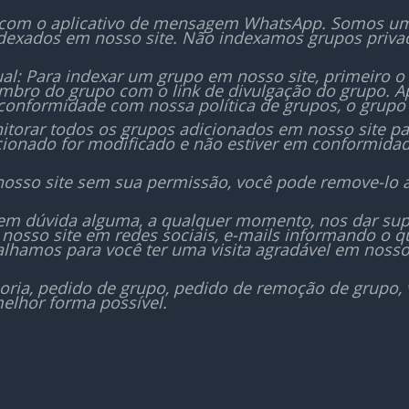
Porque quem ama, cuida
ingredientes que você já
 com o aplicativo de mensagem WhatsApp. Somos um i
carinho e saúde!
em casa. Seu pet vai ama
dexados em nosso site. Não indexamos grupos priv
você vai ter a tranquilida
saber que está oferecen
al: Para indexar um grupo em nosso site, primeiro o
melhor.
bro do grupo com o link de divulgação do grupo. Ap
conformidade com nossa política de grupos, o grupo 
Garanta agora o bem-esta
orar todos os grupos adicionados em nosso site para
icionado for modificado e não estiver em conformida
seu melhor amigo!
Clique aqui e comece 
nosso site sem sua permissão, você pode remove-lo 
mesmo a transforma
alimentação do seu pet.
sem dúvida alguma, a qualquer momento, nos dar sup
nosso site em redes sociais, e-mails informando o
ENTRAR NO GRUPO!!!
lhamos para você ter uma visita agradável em nosso
oria, pedido de grupo, pedido de remoção de grupo,
elhor forma possível.