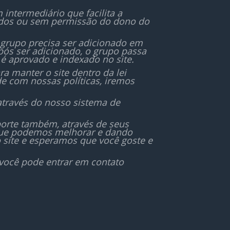
 tem
irresponsável não são
ntermediário que facilita a
r, e
permitidos.
ados ou sem permissão do dono do
de de
do o
❤️ Porque juntos, somos a voz
 grupo precisa ser adicionado em
e o cuidado que nossos
ós ser adicionado, o grupo passa
animais merecem.
é aprovado e indexado no site.
r do
 manter o site dentro da lei
de com nossas políticas, iremos
📸 Poste seu pet, pergunte,
hoje
ajude e sinta-se em casa!
através do nosso sistema de
r a
orte também, através de seus
 que podemos melhorar e dando
 site e esperamos que você goste e
 você pode entrar em contato