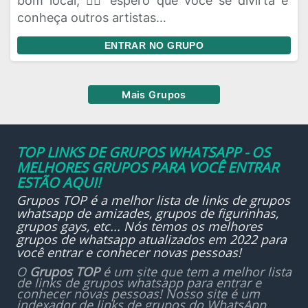
bom local, ✍🏻 espero que você se divirta e
conheça outros artistas…
ENTRAR NO GRUPO
Mais Grupos
TOP LINKS DE GRUPOS WHATSAPP - OS
MELHORES GRUPOS PARA VOCÊ ENTRAR
ESTÃO AQUI!
Grupos TOP é a melhor lista de links de grupos
whatsapp de amizades, grupos de figurinhas,
grupos gays, etc... Nós temos os melhores
grupos de whatsapp atualizados em 2022 para
você entrar e conhecer novas pessoas!
O
Grupos TOP
é um site que tem a melhor lista
de links de grupos whatsapp para entrar e
conhecer novas pessoas! Nosso site é um
indexador de links de grupos do WhatsApp.