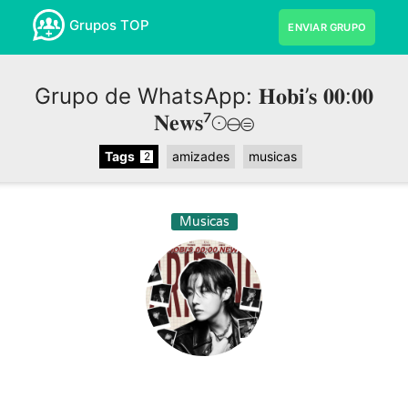
Grupos TOP
ENVIAR GRUPO
Grupo de WhatsApp: 𝐇𝐨𝐛𝐢’𝐬 𝟎𝟎:𝟎𝟎
𝐍𝐞𝐰𝐬⁷☉⊖⊜
Tags
amizades
musicas
2
Musicas