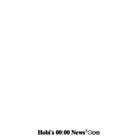
𝐇𝐨𝐛𝐢’𝐬 𝟎𝟎:𝟎𝟎 𝐍𝐞𝐰𝐬⁷☉⊖⊜