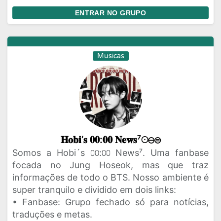
ENTRAR NO GRUPO
Musicas
𝐇𝐨𝐛𝐢’𝐬 𝟎𝟎:𝟎𝟎 𝐍𝐞𝐰𝐬⁷☉⊖⊜
Somos a Hobi´s ⩇⩇:⩇⩇ News⁷. Uma fanbase
focada no Jung Hoseok, mas que traz
informações de todo o BTS. Nosso ambiente é
super tranquilo e dividido em dois links:
• Fanbase: Grupo fechado só para notícias,
traduções e metas.