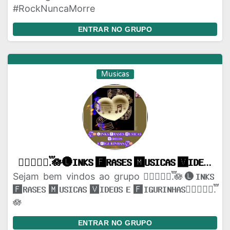
#RockNuncaMorre
ENTRAR NO GRUPO
Musicas
ᬏᬸ᭄⃕⃝.፝֟🪷🅛𝐈𝐍𝐊𝐒 🅵𝐑𝐀𝐒𝐄𝐒 🅼𝐔𝐒𝐈𝐂𝐀𝐒 🆅𝐈𝐃𝐄𝐎𝐒 𝐄 🅵𝐈𝐆𝐔𝐑𝐈𝐍𝐇𝐀𝐒ᬏᬸ᭄⃕⃝.፝֟🪷
Sejam bem vindos ao grupo ᬏᬸ᭄⃕⃝.፝֟🪷🅛𝐈𝐍𝐊𝐒
🅵𝐑𝐀𝐒𝐄𝐒 🅼𝐔𝐒𝐈𝐂𝐀𝐒 🆅𝐈𝐃𝐄𝐎𝐒 𝐄 🅵𝐈𝐆𝐔𝐑𝐈𝐍𝐇𝐀𝐒ᬏᬸ᭄⃕⃝.፝֟
🪷
ENTRAR NO GRUPO