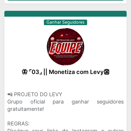
Ganhar Seguidores
🦋 ⌜03⌟ || Monetiza com Levy👺
📲 PROJETO DO LEVY
Grupo oficial para ganhar seguidores
gratuitamente!
REGRAS:
Divulgue seus links do Instagram e outras