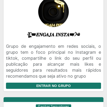
ঔৣ͜͡ 👑𝑬𝑵𝑮𝑨𝑱𝑨 𝑰𝑵𝑺𝑻𝑨👑 ̸̷֯༄
Grupo de engajamento em redes sociais, o
grupo tem o foco principal no Instagram e
tiktok, compartilhe o link do seu perfil ou
publicação para alcançar mais likes e
seguidores para resultados mais rápidos
recomendamos que seja ativo no grupo
ENTRAR NO GRUPO
Ganhar Seguidores