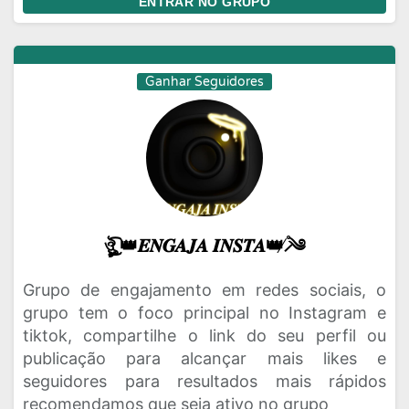
ENTRAR NO GRUPO
Ganhar Seguidores
ঔৣ͜͡ 👑𝑬𝑵𝑮𝑨𝑱𝑨 𝑰𝑵𝑺𝑻𝑨👑 ̸̷֯༄
Grupo de engajamento em redes sociais, o
grupo tem o foco principal no Instagram e
tiktok, compartilhe o link do seu perfil ou
publicação para alcançar mais likes e
seguidores para resultados mais rápidos
recomendamos que seja ativo no grupo