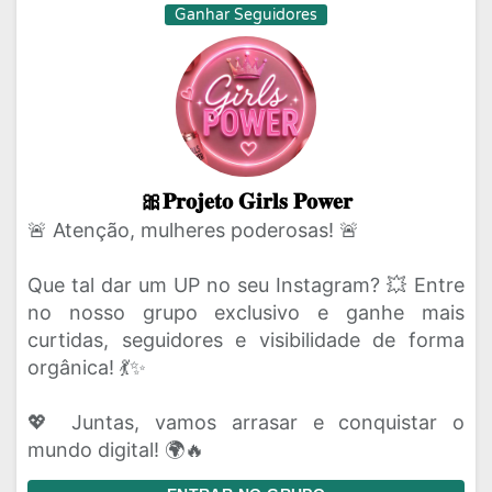
Ganhar Seguidores
🎀𝐏𝐫𝐨𝐣𝐞𝐭𝐨 𝐆𝐢𝐫𝐥𝐬 𝐏𝐨𝐰𝐞𝐫
🚨 Atenção, mulheres poderosas! 🚨
Que tal dar um UP no seu Instagram? 💥 Entre
no nosso grupo exclusivo e ganhe mais
curtidas, seguidores e visibilidade de forma
orgânica! 💃✨
💖 Juntas, vamos arrasar e conquistar o
mundo digital! 🌍🔥