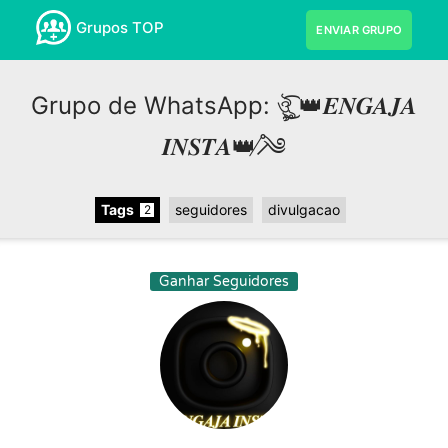
Grupos TOP
ENVIAR GRUPO
Grupo de WhatsApp: ঔৣ͜͡ 👑𝑬𝑵𝑮𝑨𝑱𝑨
𝑰𝑵𝑺𝑻𝑨👑 ̸̷֯༄
Tags
seguidores
divulgacao
2
Ganhar Seguidores