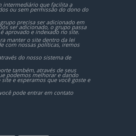
entusiasmo!
ntermediário que facilita a
ados ou sem permissão do dono do
Entre agora e faça parte da
 grupo precisa ser adicionado em
nossa comunidade de
ós ser adicionado, o grupo passa
figurinhas!“
é aprovado e indexado no site.
 manter o site dentro da lei
de com nossas políticas, iremos
através do nosso sistema de
orte também, através de seus
 que podemos melhorar e dando
 site e esperamos que você goste e
 você pode entrar em contato