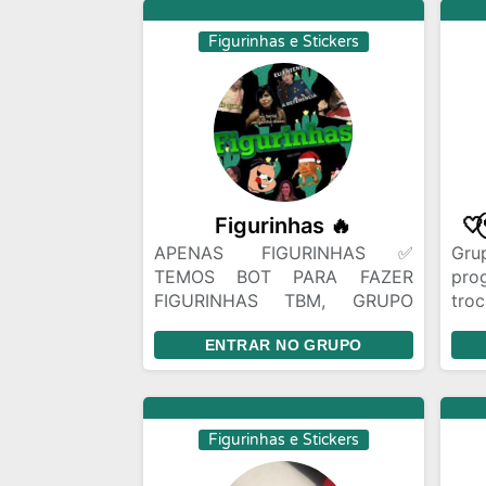
e s
todos para manter este espaço
aut
Figurinhas e Stickers
um lugar amigável💛
hrs,
resp
Figurinhas 🔥
APENAS FIGURINHAS✅
Gr
TEMOS BOT PARA FAZER
pro
FIGURINHAS TBM, GRUPO
troc
ABERTO 24 HORAS BATE
po
ENTRAR NO GRUPO
PAPO COM MODERAÇÃO✅
fig
VÍDEOS E FOTOS SO EM
de
VISUALIZAÇÃO ÚNICA ✅
rem
mel
Figurinhas e Stickers
Vo
vind