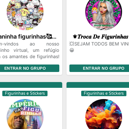
joaninha figurinhas🥰🐞🐞
em-vindos ao nosso
💥SEJAM TODOS BEM VI
tinho virtual, um refúgio
😀
 os amantes de figurinhas!
, a criatividade e o humor
💥Grupo destinado à troca
ENTRAR NO GRUPO
ENTRAR NO GRUPO
encontram em forma de
figurinhas😀
ens divertidas. Este grupo
criado para compartilhar e
✅️ Permitido✅️
cobrir as figurinhas mais
✅️Figurinhas saudáv
Figurinhas e Stickers
Figurinhas e Stickers
raçadas, criativas e
evangélicas e engraçadas
oráveis do WhatsApp.
✅️Vídeos engraçados 
eremos construir uma
músicas (moderados)
unidade onde a diversão e
✅️Permitido áudios de mús
espeito caminham juntos.
(moderados)
a isso, temos algumas
✅️Permitido fazer amizad