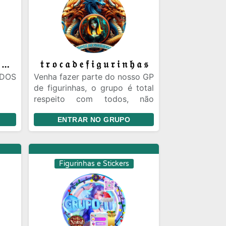
⚜️𝑻𝒓𝒐𝒄𝒂 𝑫𝒆 𝑭𝒊𝒈𝒖𝒓𝒊𝒏𝒉𝒂𝒔 𝑽𝒊𝑷 ⚜️
𝔱 𝔯 𝔬 𝔠 𝔞 𝔡 𝔢 𝔣 𝔦 𝔤 𝔲 𝔯 𝔦 𝔫 𝔥 𝔞 𝔰
NDOS
Venha fazer parte do nosso GP
de figurinhas, o grupo é total
respeito com todos, não
s de
removemos inativos iguais
ENTRAR NO GRUPO
outros GPS, o importante é
vcs fazer parte do nosso GP,
temos bot ativo 24hs fazendo
eis,
figurinhas com fotos e vídeos
Figurinhas e Stickers
e de
icas
es e