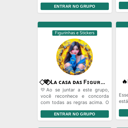
Ven
respeite as regras do grupo
me
ENTRAR NO GRUPO
mande suas figurinhas,temos
Wha
Bot para a criação de
figurinhas:você só precisa
mandar a imagem que o Bot
faz a figura automaticamente
Figurinhas e Stickers
⃟💛⃟⃟⃟ Lᴀ ᴄᴀꜱᴀ ᴅᴀꜱ Fɪɢᴜʀɪɴʜᴀꜱ愛
💛Ao se juntar a este grupo,
Ess
você reconhece e concorda
est
com todas as regras acima. O
tam
não cumprimento destas pode
no 
ENTRAR NO GRUPO
resultar em ações corretivas
do 
pelo administrador do grupo.
fig
Agradece-se a colaboração de