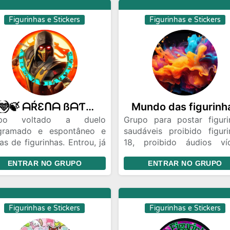
ua figurinha será feita
DESCONTRAÍDO SEM AQ
omaticamente online 24
Figurinhas e Stickers
Figurinhas e Stickers
VELHA RIGIDEZ DO: SÓ 
ao entrar leia as regras e
CONVERSAR P
eite todas elas
FIGURINHAS... AQUI 
FIGURINHAS SAUDÁVE
IMAGENS, MÚSICAS E M
MAIS... LOVE TU FIGURIN
🤍⃝🩵🍃 ᗩŔƐᑎᗩ ßᗩƬƬĿƐ ƱFƇ 🤍⃝🩵🍃
Mundo das figurinh
upo voltado a duelo
Grupo para postar figuri
gramado e espontâneo e
saudáveis proibido figuri
as de figurinhas. Entrou, já
18, proibido áudios ví
de postar umas 20
fotos e músicas,Gifs sig
ENTRAR NO GRUPO
ENTRAR NO GRUPO
urinhas. Leia as regras na
regras para não ser banido
scrição e evite ser
ovido. Faça parte do
hor grupo de whatsapp.
Figurinhas e Stickers
Figurinhas e Stickers
cê será bastante bem
o(a) e acolhido(a).