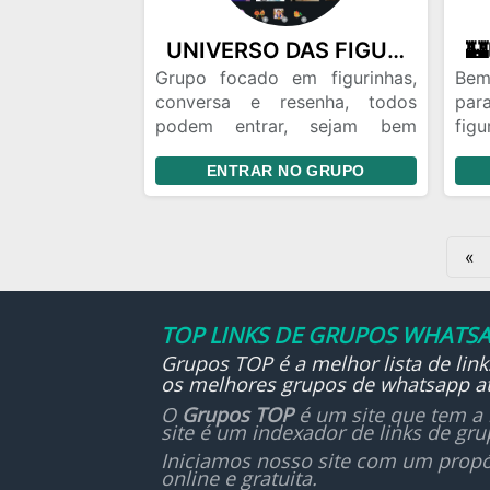
✅ Nada de conteúdo ilegal ou
re
ofensivo
figu
UNIVERSO DAS FIGURINHAS 3.0
✅ Proibido spam e links sem
com
Grupo focado em figurinhas,
Bem
autorização
pro
conversa e resenha, todos
pa
bri
podem entrar, sejam bem
fig
Se veio pela diversão, já chega
te
vindos ao universo das
fig
mandando sua melhor
pre
ENTRAR NO GRUPO
figurinhas.
faz
figurinha! 🔥😈
de 
co
incr
fig
qua
«
fig
hora
TOP LINKS DE GRUPOS WHATSA
Grupos TOP é a melhor lista de lin
os melhores grupos de whatsapp at
O
Grupos TOP
é um site que tem a 
site é um indexador de links de gr
Iniciamos nosso site com um propó
online e gratuita.