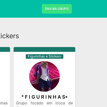
ENVIAR GRUPO
Desenhos
Divulgaçao
ickers
es e Series
Frases e Mensagens
Musicas
Namoro
Negocios
s de Emprego
Viagem
Videos
Figurinhas e Stickers
° F I G U R I N H A S•
mas
Grupo focado em troca de