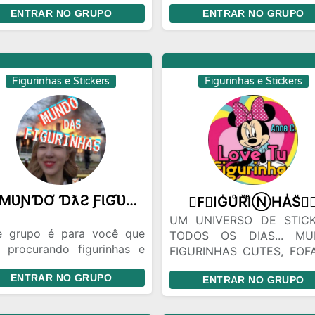
ha fazer parte de um dos
para o público que gost
ENTRAR NO GRUPO
ENTRAR NO GRUPO
lhores grupos do
Stickers , onde se t
tsApp.
Stickers e forma de duel
aleatórias , com intuito d
divertir
Figurinhas e Stickers
Figurinhas e Stickers
🔥MƲƝƊƠ ƊƛƧ ƑƖƓƲƦƖƝӇƛƧ🔥
✾F⃟IGᷞUͦRͮIͤN⃝HAͭSͧ✾
UM UNIVERSO DE STIC
e grupo é para você que
TODOS OS DIAS... MU
á procurando figurinhas e
FIGURINHAS CUTES, FOF
bém amizades,venha entrar
OUTRAS PRA VC USAR 
ENTRAR NO GRUPO
melhor grupo de figurinhas
ENTRAR NO GRUPO
CONVERSAS COM AMIGO
whatsapp,temos bot de
NOS GRUPOS DA FAMÍLI
urinhas mande uma imagem
VEM PRA CÁ.. UM CL