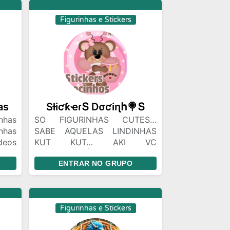
uma Comunidade Muito Legal
UELA
e Acolhedora, Respeite Nossas
Figurinhas e Stickers
PODE
Regras e Fassa Parte de Nós
OR
Onrigado Pela Sua Atenção!
PODE
IS,
UITO
HAS
as
SƚiƈƙҽɾՏ Dσƈiɳհ🍭Տ
nhas
SO FIGURINHAS CUTES…
nhas
SABE AQUELAS LINDINHAS
deos
KUT KUT… AKI VC
a as
ENCONTRARÁ MILHARES
ENTRAR NO GRUPO
DELAS. VEM PRO STICKERS
DOCINHOS E SE LAMBUZE
COM AS FIGURINHAS MAIS
DOCINHAS DO WHATSAPP!
Figurinhas e Stickers