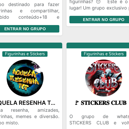
figurinhas? 😴 Este é o
po destinado para fazer
lugar! Um grupo exclusivo 
urinhas e compartilhar,
os amantes de memes, co
oibido conteúdo+18 e
ENTRAR NO GRUPO
figurinhas mais nov
respeito com os membros
aquelas que você nem s
ENTRAR NO GRUPO
dms
que precisava. Só os forte
zoeiros) sobrevivem!“
Figurinhas e Stickers
Figurinhas e Stickers
AQUELA RESENHA TOP 2.0 👻
🚩 𝐒𝐓𝐈𝐂𝐊𝐄𝐑𝐒 𝐂𝐋𝐔𝐁
ta resenha, amizades,
urinhas, memes e diversão.
O grupo de whats
po misto.
STICKERS CLUB e vol