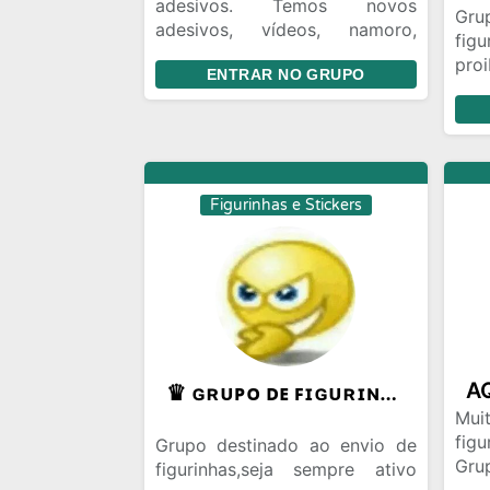
adesivos. Temos novos
Gru
adesivos, vídeos, namoro,
fig
amor e amizade todos os
pr
ENTRAR NO GRUPO
dias.Encontre seus amigos em
des
nosso grupo
e a
Figurinhas e Stickers
♛ ɢʀᴜᴘᴏ ᴅᴇ ꜰɪɢᴜʀɪɴʜᴀꜱ ♛
Mui
fig
Grupo destinado ao envio de
Gru
figurinhas,seja sempre ativo