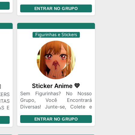
a de
leiam as regras e sejam felizes,
roca
ENTRAR NO GRUPO
e espero que gostem.
o ou
e se
Figurinhas e Stickers
Sticker Anime 💛
⃤
Sem Figurinhas? No Nosso
KERS
Grupo, Você Encontrará
ITAS
Diversas! Junte-se, Colete e
AS E
Compartilhe. Não Perca! Entre
NAS
ENTRAR NO GRUPO
Agora e Comece sua Jornada
S E
de Figurinhas! Temos Muitas
A...
Figurinhas de Animes, Somos
INA