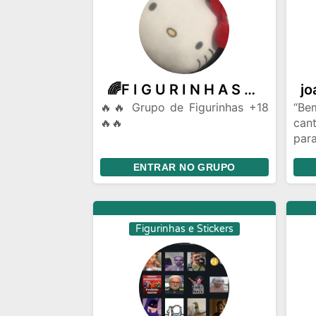
🌈F I G U R I N H A S 🌈 🌟D I F E R E N C I A D A S🌟
🔥🔥 Grupo de Figurinhas +18
“B
🔥🔥
can
para
Bem-vindo ao melhor grupo de
Aqui
ENTRAR NO GRUPO
figurinhas +18 do WhatsApp!
se 
Aqui é só zoeira, memes
imag
picantes e aquelas figurinhas
foi 
que fazem qualquer conversa
des
Figurinhas e Stickers
pegar fogo!
eng
mem
🚫 Regras básicas:
Qu
✅ Só figurinhas +18 (sem flood
com
de texto)
o r
✅ Respeito entre os membros
Par