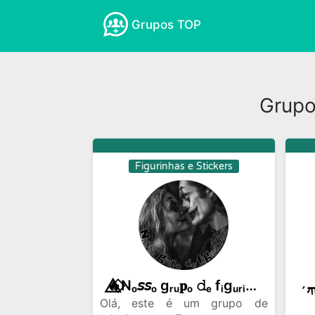
Grupos TOP
Amizades
Amor e Romance
Anima
Empreender na Internet
Esportes
Grupo
Ganhar Dinheiro
Ganhar Seguidores
Noticias
Novelas
Profissoes
R
Figurinhas e Stickers
🔥⃟⃤Nₒ𝘴𝘴ₒ gᵣᵤ𝐩ₒ 𝚍ₑ fᵢgᵤᵣᵢ𝚗𝓱ₐ𝘴🔥⃟⃤
Olá, este é um grupo de