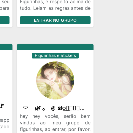
 seu
Figurinhas, e respeito acima de
para
tudo. Leiam as regras antes de
m as
entrare, agradeço a
ENTRAR NO GRUPO
as e
compreensão!
abia
s (e
Figurinhas e Stickers
 🚩
𓎠 ᅠ🌿 𓂂ᅠ﹫ 𝗌ƚ꯭𝗂꯭𝖼꯭𝗄꯭ᧉ꯭𝗋꯭s ㅤִㅤׁ ｡ㅤ. ㅤ 𝚁𝙰͜𝙽͜𝙳ׄ✿𝙼ׄㅤ 🍋‍🟩 ◌ㅤ
hey hey vocês, serão bem
app
vindos ao meu grupo de
tado
figurinhas, ao entrar, por favor,