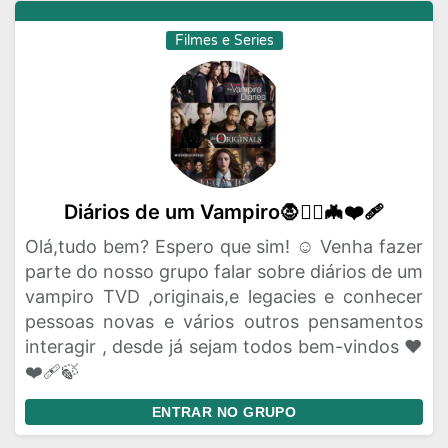
Filmes e Series
Diários de um Vampiro🧛🧛‍♀️🦇❤‍🩹
Olá,tudo bem? Espero que sim! ☺️ Venha fazer
parte do nosso grupo falar sobre diários de um
vampiro TVD ,originais,e legacies e conhecer
pessoas novas e vários outros pensamentos
interagir , desde já sejam todos bem-vindos ❤️
❤️‍🩹🍃
ENTRAR NO GRUPO