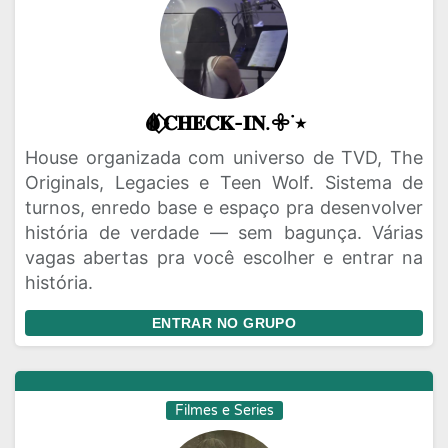
🩸⃟𝐂𝐇𝐄𝐂𝐊-𝐈𝐍.𖧷˙٭
House organizada com universo de TVD, The
Originals, Legacies e Teen Wolf. Sistema de
turnos, enredo base e espaço pra desenvolver
história de verdade — sem bagunça. Várias
vagas abertas pra você escolher e entrar na
história.
ENTRAR NO GRUPO
Filmes e Series