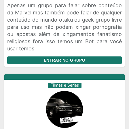
Apenas um grupo para falar sobre conteúdo
Rede Social
Religiao
Status
da Marvel mas também pode falar de qualquer
conteúdo do mundo otaku ou geek grupo livre
Vagas de Emprego
Viagem
Videos
para uso mas não podem xingar pornografia
ou apostas além de xingamentos fanatismo
religiosos fora isso temos um Bot para você
usar temos
ENTRAR NO GRUPO
Filmes e Series