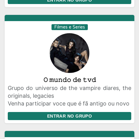
ENTRAR NO GRUPO
Filmes e Series
𝙾 𝚖𝚞𝚗𝚍𝚘 𝚍𝚎 𝚝𝚟𝚍
Grupo do universo de the vampire diares, the
originals, legacies
Venha participar voce que é fã antigo ou novo
ENTRAR NO GRUPO