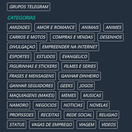
GRUPOS TELEGRAM
CATEGORIAS
AMIZADES
AMOR E ROMANCE
ANIMAIS
ANIMES
CARROS E MOTOS
COMPRAS E VENDAS
DESENHOS
DIVULGAÇAO
EMPREENDER NA INTERNET
ESPORTES
ESTUDOS
EVANGELICO
FIGURINHAS E STICKERS
FILMES E SERIES
FRASES E MENSAGENS
GANHAR DINHEIRO
GANHAR SEGUIDORES
GEEKS
JOGOS
MAQUIAGENS (MAKES)
MEMES
MUSICAS
NAMORO
NEGOCIOS
NOTICIAS
NOVELAS
PROFISSOES
RECEITAS
REDE SOCIAL
RELIGIAO
STATUS
VAGAS DE EMPREGO
VIAGEM
VIDEOS