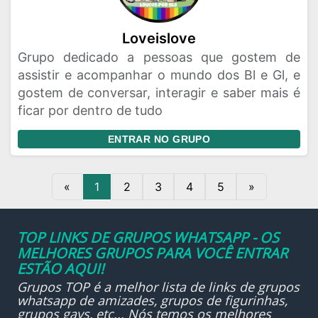
Loveislove
Grupo dedicado a pessoas que gostem de
assistir e acompanhar o mundo dos Bl e Gl, e
gostem de conversar, interagir e saber mais é
ficar por dentro de tudo
ENTRAR NO GRUPO
«
1
2
3
4
5
»
TOP LINKS DE GRUPOS WHATSAPP - OS
MELHORES GRUPOS PARA VOCÊ ENTRAR
ESTÃO AQUI!
Grupos TOP é a melhor lista de links de grupos
whatsapp de amizades, grupos de figurinhas,
grupos gays, etc... Nós temos os melhores