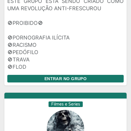
ESTE GRUPO ESTÁ SENDO CRIADO COMO
UMA REVOLUÇÃO ANTI-FRESCUROU
🚫PROIBIDO🚫
🚫PORNOGRAFIA ILÍCITA
🚫RACISMO
🚫PEDÓFILO
🚫TRAVA
🚫FLOD
ENTRAR NO GRUPO
Filmes e Series