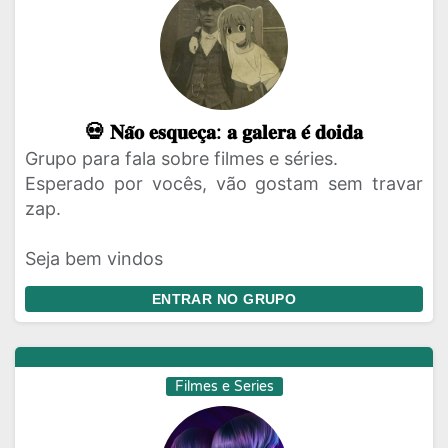
💀 𝐍𝐚̃𝐨 𝐞𝐬𝐪𝐮𝐞𝐜̧𝐚: 𝐚 𝐠𝐚𝐥𝐞𝐫𝐚 𝐞́ 𝐝𝐨𝐢𝐝𝐚
Grupo para fala sobre filmes e séries.
Esperado por vocês, vão gostam sem travar
zap.
Seja bem vindos
ENTRAR NO GRUPO
Filmes e Series