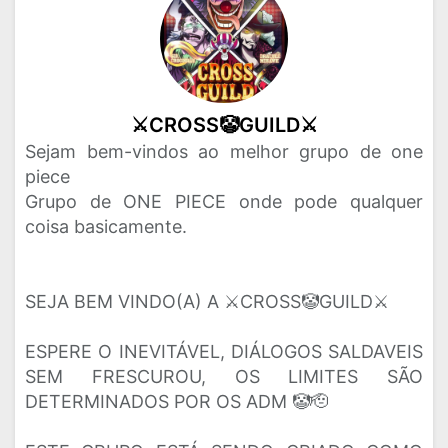
⚔️CROSS🤡GUILD⚔️
Sejam bem-vindos ao melhor grupo de one
piece
Grupo de ONE PIECE onde pode qualquer
coisa basicamente.
SEJA BEM VINDO(A) A ⚔️CROSS🤡GUILD⚔️
ESPERE O INEVITÁVEL, DIÁLOGOS SALDAVEIS
SEM FRESCUROU, OS LIMITES SÃO
DETERMINADOS POR OS ADM 🤡🫡